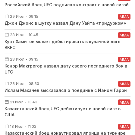
Российский боец UFC подписал контракт с новой лигой
29 Июл - 09:15
ММА
Джон Джонс в шутку назвал Дану Уайта «придурком»
28 Июл - 10:45
ММА
Куат Хамитов может дебютировать в кулачной лиге
BKFC
28 Июл - 09:15
ММА
Конор Макгрегор назвал дату своего последнего боя в
UFC
28 Июл - 08:30
ММА
Ислам Махачев высказался о поединке с Ианом Гарри
21 Июл - 13:43
ММА
Казахстанский боец UFC дебютирует в новой лиге в
США
18 Июл - 11:02
ММА
Казахстанский боец нокаутировал японца на турнире