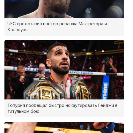
UFC представил постер реванша Макгрегора и
Холлоуэя
Топурия пообещал быстро нокаутировать Гейджи в
титульном бою