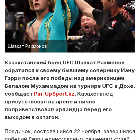
Шавкат Рахмонов
Казахстанский боец UFC Шавкат Рахмонов
обратился к своему бывшему сопернику Иэну
Гэрри после его победы над американцем
Белалом Мухаммадом на турнире UFC в Дохе,
сообщает
Pin-UpSport.kz
. Казахстанец
присутствовал на арене и лично
поприветствовал ирландца перед его
выходом в октагон.
Поединок, состоявшийся 22 ноября, завершился
победой Гэрри единогласным решением судей.