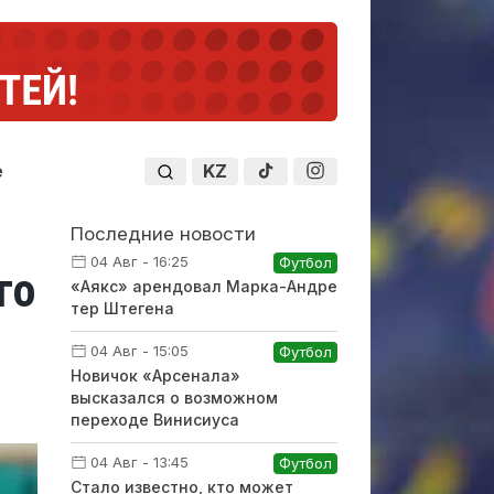
KZ
е
Последние новости
04 Авг - 16:25
Футбол
го
«Аякс» арендовал Марка-Андре
тер Штегена
04 Авг - 15:05
Футбол
Новичок «Арсенала»
высказался о возможном
переходе Винисиуса
04 Авг - 13:45
Футбол
Стало известно, кто может