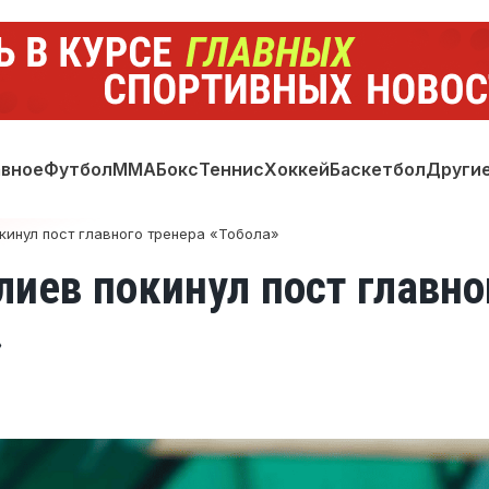
авное
Футбол
ММА
Бокс
Теннис
Хоккей
Баскетбол
Други
инул пост главного тренера «Тобола»
иев покинул пост главно
»