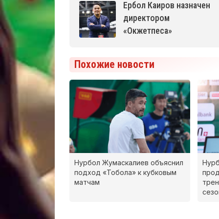
Ербол Каиров назначен
директором
«Окжетпеса»
Похожие новости
Нурбол Жумаскалиев объяснил
Нур
подход «Тобола» к кубковым
прод
матчам
трен
сезо