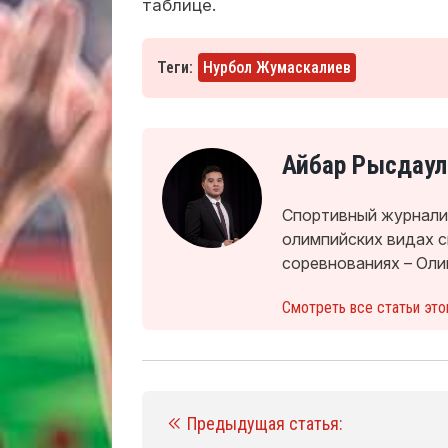
таблице.
Теги:
Нурбол Жумаскалиев
Айбар Рысдаул
Спортивный журналис
олимпийских видах 
соревнованиях – Оли
Смотреть все статьи это
Предыдущая статья: