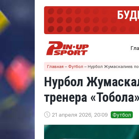
Гл
Главная
–
Футбол
–
Нурбол Жумаскалиев пок
Нурбол Жумаскал
тренера «Тобола
21 апреля 2026, 20:09
Футбол