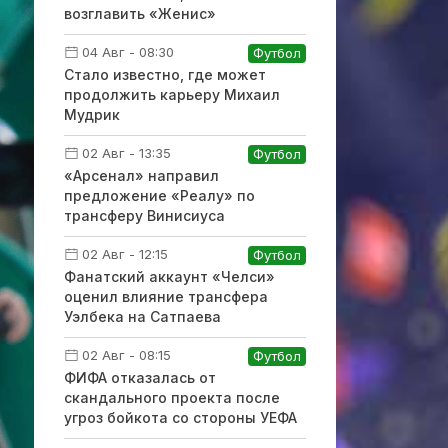
возглавить «Женис»
04 Авг - 08:30
Футбол
Стало известно, где может
продолжить карьеру Михаил
Мудрик
02 Авг - 13:35
Футбол
«Арсенал» направил
предложение «Реалу» по
трансферу Винисиуса
02 Авг - 12:15
Футбол
Фанатский аккаунт «Челси»
оценил влияние трансфера
Уэлбека на Сатпаева
02 Авг - 08:15
Футбол
ФИФА отказалась от
скандального проекта после
угроз бойкота со стороны УЕФА