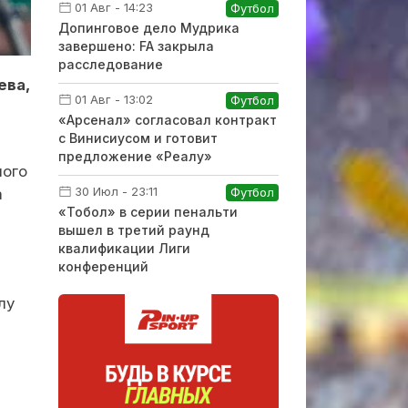
01 Авг - 14:23
Футбол
Допинговое дело Мудрика
завершено: FA закрыла
расследование
ева,
01 Авг - 13:02
Футбол
«Арсенал» согласовал контракт
с Винисиусом и готовит
предложение «Реалу»
ного
30 Июл - 23:11
а
Футбол
«Тобол» в серии пенальти
вышел в третий раунд
квалификации Лиги
конференций
лу