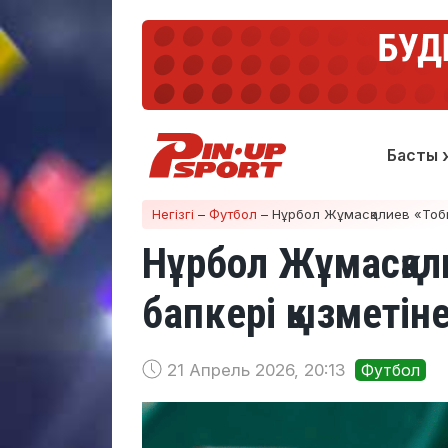
Басты 
Негізгі
–
Футбол
–
Нұрбол Жұмасқалиев «Тобыл
Нұрбол Жұмасқал
бапкері қызметіне
21 Апрель 2026, 20:13
Футбол