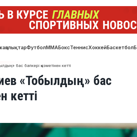
жаңалықтар
Футбол
ММА
Бокс
Теннис
Хоккей
Баскетбол
Б
дың» бас бапкері қызметінен кетті
иев «Тобылдың» бас
н кетті