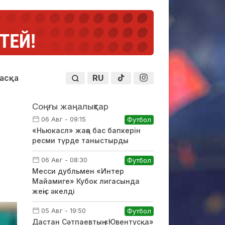
RU
асқа
Соңғы жаңалықтар
06 Авг - 09:15
Футбол
«Ньюкасл» жаңа бас бапкерін
ресми түрде таныстырды
06 Авг - 08:30
Футбол
Месси дубльмен «Интер
Майамиге» Кубок лигасында
жеңіс әкелді
05 Авг - 19:50
Футбол
Дастан Сәтпаевтың «Ювентусқа»