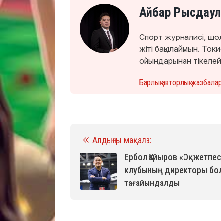
Айбар Рысдаул
Спорт журналисі, шо
жіті бақылаймын. То
ойындарынан тікелей
Барлық авторлық жазбала
Алдыңғы мақала:
Ербол Қайыров «Оқжетпес
клубының директоры бо
тағайындалды