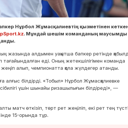
бапкер Нұрбол Жұмасқалиевтің қызметінен кетке
pSport.kz
. Мұндай шешім команданың маусымды
данды.
ң жазында алдымен уақытша бапкер ретінде қабылд
п тағайындалған еді. Оның жетекшілігімен команда
 жеңіп алып, чемпионатта қола жүлдегер атанды.
а алғыс білдірді. «Тобыл» Нұрбол Жұмасқалиевке
әсібилігі үшін шынайы ризашылығын білдіреді», —
ы матч өткізіп, төрт рет жеңіліп, екі рет тең түсті
інде 15-орында тұр.