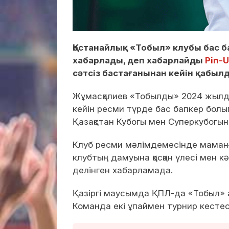
Қостанайлық «Тобыл» клубы бас 
хабарлады, деп хабарлайды
Pin-U
сәтсіз бастағанынан кейін қабыл
Жұмасқалиев «Тобылды» 2024 жылды
кейін ресми түрде бас бапкер болы
Қазақстан Кубогы мен Суперкубогын
Клуб ресми мәлімдемесінде маманғ
клубтың дамуына қосқан үлесі мен к
делінген хабарламада.
Қазіргі маусымда ҚПЛ-да «Тобыл» алт
Команда екі ұпаймен турнир кестес