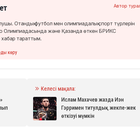
ет
Автор тура
лушы. Отандық футбол мен олимпиадалық спорт түрлерін
кио Олимпиадасында және Қазанда өткен БРИКС
 хабар тараттым.
рды көру
Келесі мақала:
»
Ислам Махачев жазда Иэн
лып
Гэрримен титулдық жекпе-жек
өткізуі мүмкін