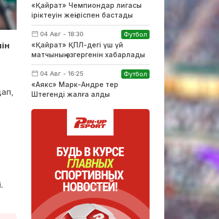
«Қайрат» Чемпиондар лигасы
іріктеуін жеңіліспен бастады
04 Авг - 18:30
Футбол
нін
«Қайрат» ҚПЛ-дегі үш үй
матчының өзгергенін хабарлады
04 Авг - 16:25
Футбол
«Аякс» Марк-Андре тер
ап,
Штегенді жалға алды
.