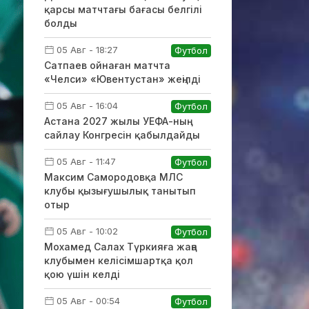
қарсы матчтағы бағасы белгілі
болды
05 Авг - 18:27
Футбол
Сатпаев ойнаған матчта
«Челси» «Ювентустан» жеңілді
05 Авг - 16:04
Футбол
Астана 2027 жылы УЕФА-ның
сайлау Конгресін қабылдайды
05 Авг - 11:47
Футбол
Максим Самородовқа МЛС
клубы қызығушылық танытып
отыр
05 Авг - 10:02
Футбол
Мохамед Салах Түркияға жаңа
клубымен келісімшартқа қол
қою үшін келді
05 Авг - 00:54
Футбол