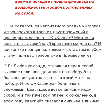
время и исходя из наших финансовых
возможностей и задач поставленных
на сезон.
Р:
Не осталось ли неприятного осадка у игроков
и тренерского штаба от двух поражений в
прошедшем сезон от ФК «Каспи»? Можно ли
назвать актауский клуб криптонитом для вас? И
насколько принципиальными игры с этим клубом
станут для вас теперь уже в Премьер лиге?
К. Г.: Любая команда, ставящая перед собой
высокие цели, всегда играет на победу.Это
большое искусство играть каждый матч на
победу. Игры с «Каспием» были очень
сложными. Два лидера встречались между
собой. И в тактическом плане, к сожалению, в
этом году «Каспий» оказался сильнее в личных