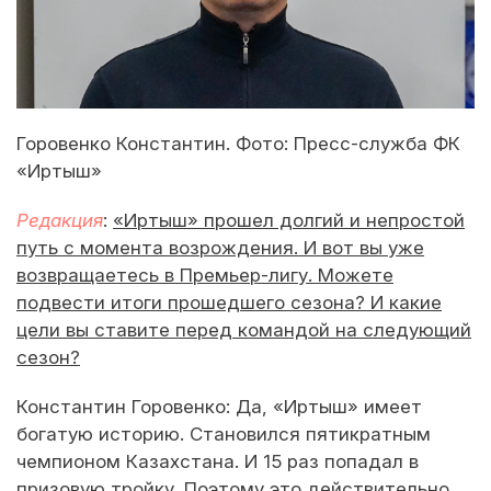
Горовенко Константин. Фото: Пресс-служба ФК
«Иртыш»
Редакция
:
«Иртыш» прошел долгий и непростой
путь с момента возрождения. И вот вы уже
возвращаетесь в Премьер-лигу. Можете
подвести итоги прошедшего сезона? И какие
цели вы ставите перед командой на следующий
сезон?
Константин Горовенко: Да, «Иртыш» имеет
богатую историю. Становился пятикратным
чемпионом Казахстана. И 15 раз попадал в
призовую тройку. Поэтому это действительно