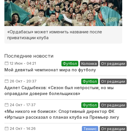
«Ордабасы» может изменить название после
приватизации клуба
Последние новости
12 Июн - 04:21
Футбол
Колонка
От редакции
Мой девятый чемпионат мира по футболу
26 Окт - 20:37
Футбол
От редакции
Адилет Садыбеков: «Сезон был непростым, но мы
оправдали доверие болельщиков»
24 Окт - 17:37
Футбол
От редакции
«Мы никого не боимся»: Спортивный директор ФК
«Иртыш» рассказал о планах клуба на Премьер лигу
24 Окт - 14:26
Теннис
От редакции