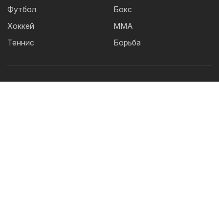
Футбол
Бокс
Хоккей
ММА
Теннис
Борьба
Популярные Теги:
Футбол
теннис
бокс
ММА
UFC
Елена
Рыбакина
Кайрат
Жанибек Алимханулы
КПЛ
Сборная Казахстана
Александр Бублик
Актобе
Футзал
Дзюдо
Криштиану Роналду
Лига
Чемпионов
Шавкат Рахмонов
Асу Алмабаев
Реал
Астана
Ордабасы
IBF
Барселона
УЕФА
Тобол