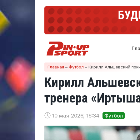
Гл
Главная
–
Футбол
–
Кирилл Альшевский поки
Кирилл Альшевск
тренера «Иртыш
10 мая 2026, 16:34
Футбол