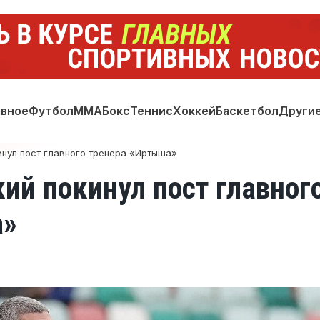
авное
Футбол
ММА
Бокс
Теннис
Хоккей
Баскетбол
Други
нул пост главного тренера «Иртыша»
ий покинул пост главног
а»