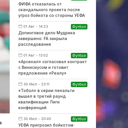
ФИФА отказалась от
скандального проекта после
угроз бойкота со стороны УЕФА
01 Авг - 14:23
Футбол
Допинговое дело Мудрика
завершено: FA закрыла
расследование
01 Авг - 13:02
Футбол
«Арсенал» согласовал контракт
с Винисиусом и готовит
предложение «Реалу»
30 Июл - 23:11
Футбол
«Тобол» в серии пенальти
вышел в третий раунд
квалификации Лиги
конференций
30 Июл - 20:45
Футбол
а
УЕФА пригрозил бойкотом