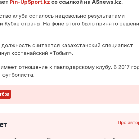
ает
Pin-UpSport.kz
со ссылкой на ASnews.kz.
ство клуба осталось недовольно результатами
и Кубке страны. На фоне этого было принято решени
 должность считается казахстанский специалист
инул костанайский «Тобыл».
имеет отношение к павлодарскому клубу. В 2017 го
 футболиста.
тбол
ет
Про авто