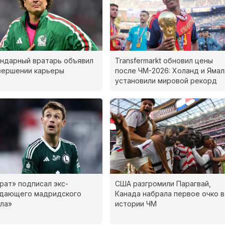
ндарный вратарь объявил
Transfermarkt обновил цены
вершении карьеры
после ЧМ-2026: Холанд и Ямал
установили мировой рекорд
рат» подписал экс-
США разгромили Парагвай,
адающего мадридского
Канада набрала первое очко в
ла»
истории ЧМ