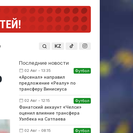
KZ
е
Последние новости
02 Авг - 13:35
Футбол
о
«Арсенал» направил
предложение «Реалу» по
трансферу Винисиуса
02 Авг - 12:15
Футбол
Фанатский аккаунт «Челси»
оценил влияние трансфера
Уэлбека на Сатпаева
02 Авг - 08:15
Футбол