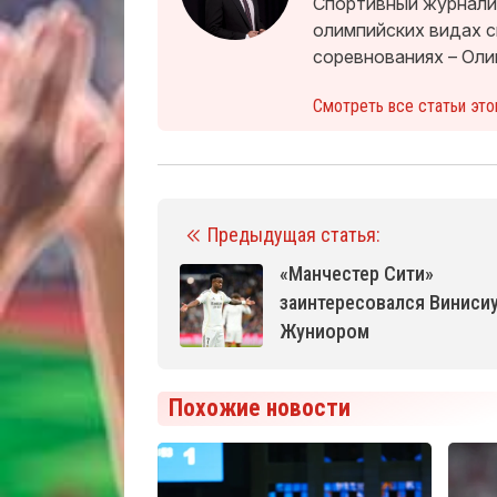
Спортивный журналис
олимпийских видах 
соревнованиях – Оли
Смотреть все статьи это
Предыдущая статья:
«Манчестер Сити»
заинтересовался Виниси
Жуниором
Похожие новости