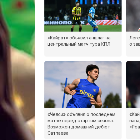
«Кайрат» объявил аншлаг на
Леге
центральный матч тура КПЛ
о за
«Челси» объявил о последнем
«Кай
матче перед стартом сезона.
нап
Возможен домашний дебют
«Реа
Сатпаева