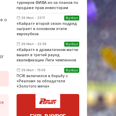
турниров ФИФА из-за планов по
продаже прав инвесторам
29 Июл - 23:11
Футбол
е о
«Кайрат» второй сезон подряд
сыграет в основном этапе
еврокубков
29 Июл - 22:39
Футбол
«Кайрат» в драматичном матче
вышел в третий раунд
ду
квалификации Лиги чемпионов
29 Июл - 15:05
Футбол
ПСЖ включился в борьбу с
«Реалом» за обладателя
«Золотого мяча»
ра