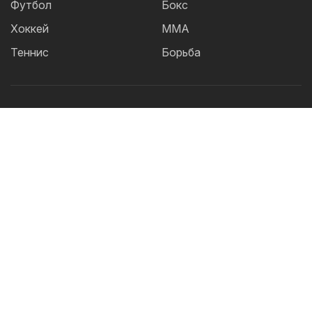
Футбол
Бокс
Хоккей
ММА
Теннис
Борьба
Популярные Теги:
Футбол
теннис
бокс
ММА
UFC
Елена
Рыбакина
Кайрат
Жанибек Алимханулы
КПЛ
Сборная Казахстана
Александр Бублик
Футзал
Актобе
Дзюдо
Лига Чемпионов
Криштиану
Роналду
Шавкат Рахмонов
Реал
Асу Алмабаев
Астана
Ордабасы
IBF
Барселона
WBO
УЕФА
2026 © TOO "BOS Solution" - Все права защищены.