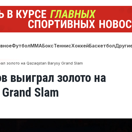
авное
Футбол
ММА
Бокс
Теннис
Хоккей
Баскетбол
Други
л золото на Qazaqstan Barysy Grand Slam
в выиграл золото на
 Grand Slam