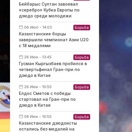
Бейбарыс Султан завоевал
«серебро» Кубка Европы по
дзюдо среди молодежи
06 Июл - 14:03
Борьба
Казахстанские борцы
завершили чемпионат Азии U20
с 18 медалями
26 Июн - 13:45
Борьба
Гусман Кыргызбаев пробился в
четвертьфинал Гран-при по
дзюдо в Китае
26 Июн - 10:55
Борьба
Елдос Сметов с победы
стартовал на Гран-при по
дзюдо в Китае
08 Июн - 10:55
Борьба
Казахстанские дзюдоисты
остались без медалей на