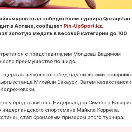
айкамуров стал победителем турнира Qazaqstan
одит в Астане, сообщает
Pin-UpSport.kz
.
ал золотую медаль в весовой категории до 100
встретился с представителем Молдовы Вадимом
инесло преимущество по шидо.
 одержал несколько побед над сильными соперник
 кыргызстанца Михейли Бекаури. Затем казахстански
 Жедрежевски.
рал у представителя Нидерландов Симеона Казарин
о нидерландского спортсмена Майкла Коррела.
хстанец стал бронзовым призером этого турнира.