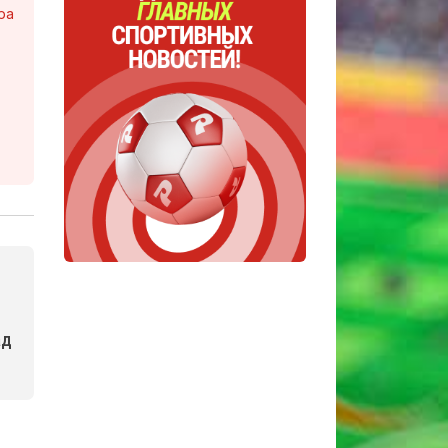
ра
ад