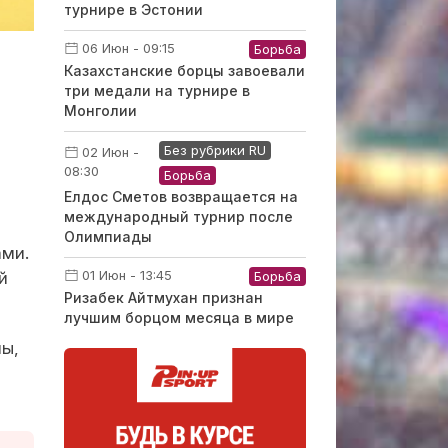
турнире в Эстонии
06 Июн - 09:15
Борьба
Казахстанские борцы завоевали
три медали на турнире в
Монголии
Без рубрики RU
02 Июн -
08:30
Борьба
Елдос Сметов возвращается на
международный турнир после
Олимпиады
ами.
01 Июн - 13:45
й
Борьба
Ризабек Айтмухан признан
лучшим борцом месяца в мире
ы,