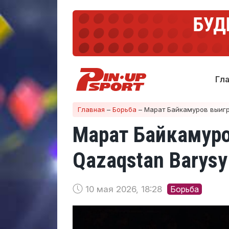
Гл
Главная
–
Борьба
–
Марат Байкамуров выигра
Марат Байкамуро
Qazaqstan Barysy
10 мая 2026, 18:28
Борьба