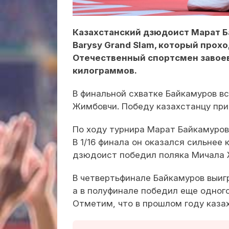
Казахстанский дзюдоист Марат Б
Barysy Grand Slam, который прох
Отечественный спортсмен завоев
килограммов.
В финальной схватке Байкамуров 
Жимбовчи. Победу казахстанцу пр
По ходу турнира Марат Байкамуров
В 1/16 финала он оказался сильнее
дзюдоист победил поляка Мичала
В четвертьфинале Байкамуров выиг
а в полуфинале победил еще одног
Отметим, что в прошлом году каза