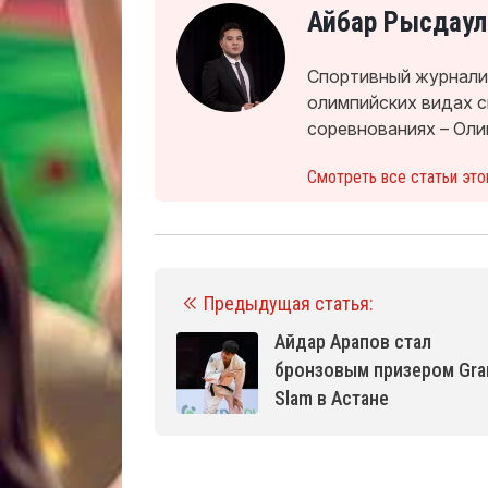
Айбар Рысдаул
Спортивный журналис
олимпийских видах 
соревнованиях – Оли
Смотреть все статьи это
Предыдущая статья:
Айдар Арапов стал
бронзовым призером Gra
Slam в Астане