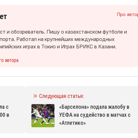
ет
Про авто
т и обозреватель. Пишу о казахстанском футболе и
спорта. Работал на крупнейших международных
мпийских играх в Токио и Играх БРИКС в Казани.
го автора
Следующая статья:
ла с
«Барселона» подала жалобу в
00 в
УЕФА на судейство в матчах с
«Атлетико»