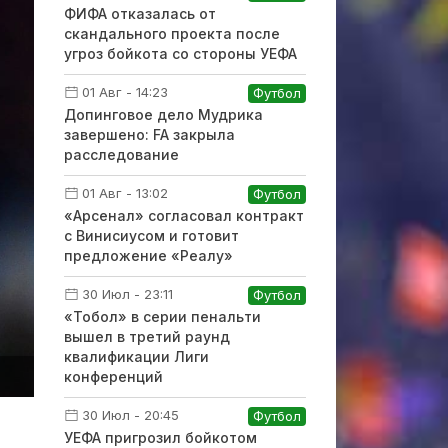
ФИФА отказалась от
скандального проекта после
угроз бойкота со стороны УЕФА
01 Авг - 14:23
Футбол
Допинговое дело Мудрика
завершено: FA закрыла
расследование
01 Авг - 13:02
Футбол
«Арсенал» согласовал контракт
с Винисиусом и готовит
предложение «Реалу»
30 Июл - 23:11
Футбол
«Тобол» в серии пенальти
вышел в третий раунд
квалификации Лиги
конференций
30 Июл - 20:45
Футбол
УЕФА пригрозил бойкотом