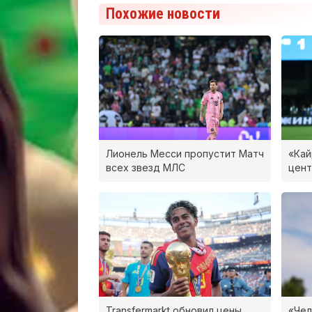
Похожие новости
Лионель Месси пропустит Матч
«Кай
всех звезд МЛС
цент
Transfermarkt обновил цены
«Чел