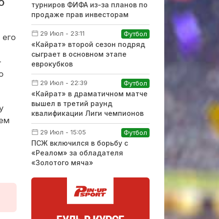
 О
турниров ФИФА из-за планов по
продаже прав инвесторам
29 Июл - 23:11
Футбол
 его
«Кайрат» второй сезон подряд
сыграет в основном этапе
—
еврокубков
о
29 Июл - 22:39
Футбол
«Кайрат» в драматичном матче
вышел в третий раунд
у
квалификации Лиги чемпионов
ьем
29 Июл - 15:05
Футбол
ПСЖ включился в борьбу с
«Реалом» за обладателя
«Золотого мяча»