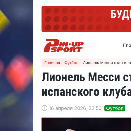
Гл
Главная
–
Футбол
–
Лионель Месси стал вла
Лионель Месси с
испанского клуб
16 апреля 2026, 22:50
Футбол