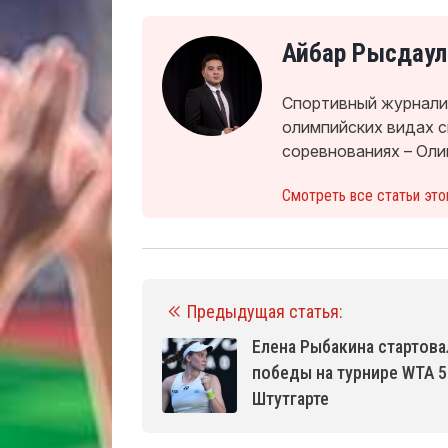
Айбар Рысдаул
Спортивный журналис
олимпийских видах 
соревнованиях – Оли
Смотреть все статьи это
Предыдущая статья:
Елена Рыбакина стартова
победы на турнире WTA 5
Штутгарте