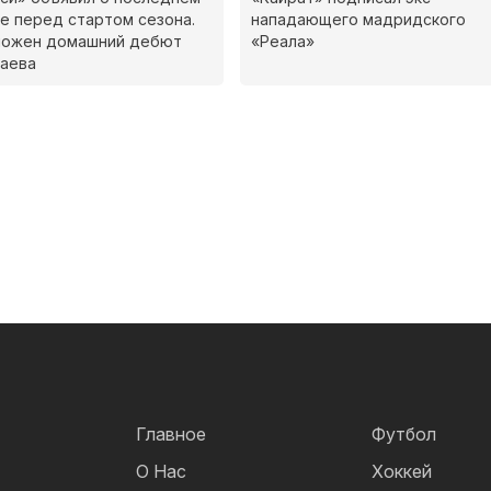
е перед стартом сезона.
нападающего мадридского
можен домашний дебют
«Реала»
аева
Главное
Футбол
О Нас
Хоккей