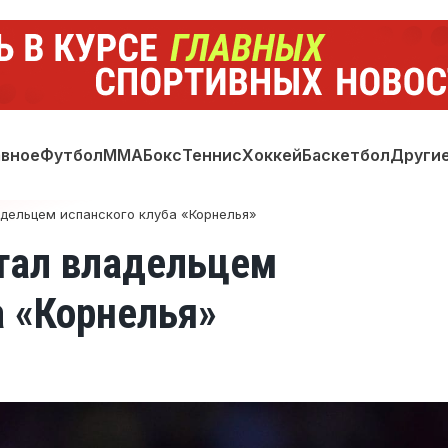
авное
Футбол
ММА
Бокс
Теннис
Хоккей
Баскетбол
Други
дельцем испанского клуба «Корнелья»
тал владельцем
а «Корнелья»