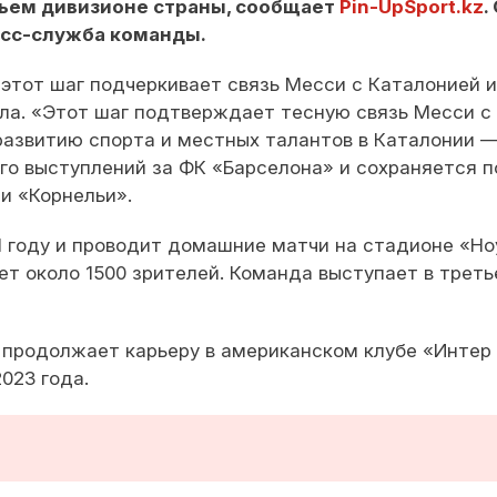
ьем дивизионе страны, сообщает
Pin-
UpSport
.kz
.
есс-служба команды.
 этот шаг подчеркивает связь Месси с Каталонией и
ола. «Этот шаг подтверждает тесную связь Месси с
развитию спорта и местных талантов в Каталонии 
его выступлений за ФК «Барселона» и сохраняется п
и «Корнельи».
51 году и проводит домашние матчи на стадионе «Но
т около 1500 зрителей. Команда выступает в трет
 продолжает карьеру в американском клубе «Интер
023 года.