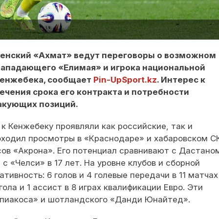
ненский «Ахмат» ведут переговоры о возможном
нападающего «Елимая» и игрока национальной
Кенжебека, сообщает
Pin-UpSport.kz
. Интерес к
ечения срока его контракта и потребности
такующих позиций.
к Кенжебеку проявляли как российские, так и
оходил просмотры в «Краснодаре» и хабаровском С
сов «Акрона». Его потенциал сравнивают с Дастано
 «Челси» в 17 лет. На уровне клубов и сборной
тивность: 6 голов и 4 голевые передачи в 11 матчах
ола и 1 ассист в 8 играх квалификации Евро. Эти
пиакоса» и шотландского «Данди Юнайтед».