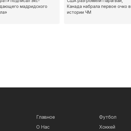
рат» подписал экс-
США разгромили Парагвай,
адающего мадридского
Канада набрала первое очко в
ла»
истории ЧМ
Главное
Футбол
О Нас
Хоккей