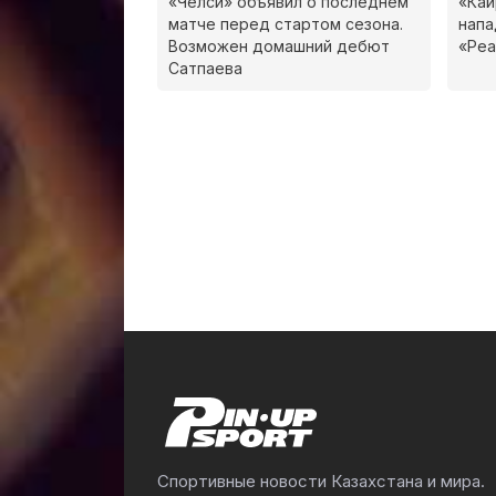
«Челси» объявил о последнем
«Кай
матче перед стартом сезона.
нап
Возможен домашний дебют
«Реа
Сатпаева
Спортивные новости Казахстана и мира.