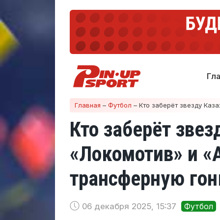
Гл
Главная
–
Футбол
–
Кто заберёт звезду Каза
Кто заберёт звез
«Локомотив» и «
трансферную гон
06 декабря 2025, 15:37
Футбол