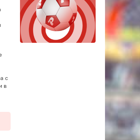
а
й
е
а с
и в