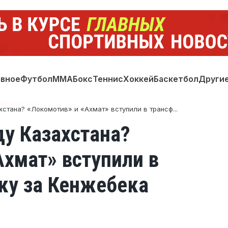
авное
Футбол
ММА
Бокс
Теннис
Хоккей
Баскетбол
Други
хстана? «Локомотив» и «Ахмат» вступили в трансф...
ду Казахстана?
Ахмат» вступили в
ку за Кенжебека