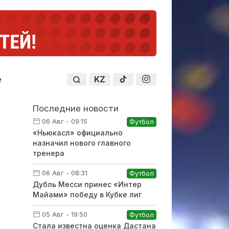
KZ
е
Последние новости
06 Авг - 09:15
Футбол
«Ньюкасл» официально
назначил нового главного
тренера
06 Авг - 08:31
Футбол
Дубль Месси принес «Интер
Майами» победу в Кубке лиг
05 Авг - 19:50
Футбол
Стала известна оценка Дастана