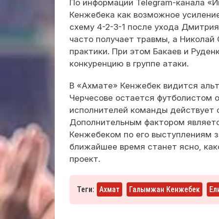
По информации Telegram-канала «
Кенжебека как возможное усиление
схему 4-2-3-1 после ухода Дмитрия
часто получает травмы, а Николай
практики. При этом Бакаев и Руден
конкуренцию в группе атаки.
В «Ахмате» Кенжебек видится альт
Черчесове остается футболистом о
исполнителей команды действует с
Дополнительным фактором является
Кенжебеком по его выступлениям з
ближайшее время станет ясно, как
проект.
Теги:
Ахмат
Галымжан Кенжебек
Ел