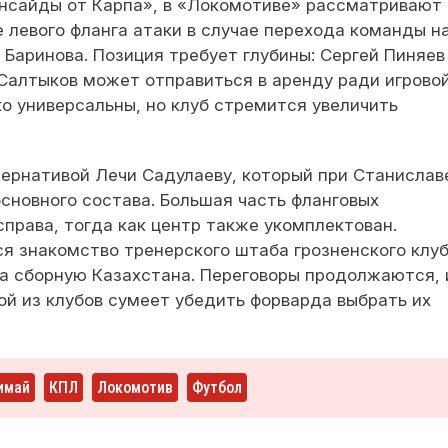
Инсайды от Карпа», в «Локомотиве» рассматривают
 левого фланга атаки в случае перехода команды н
 Баринова. Позиция требует глубины: Сергей Пиняев
 Салтыков может отправиться в аренду ради игрово
ко универсальны, но клуб стремится увеличить
ернативой Лечи Садулаеву, который при Станислав
сновного состава. Большая часть фланговых
права, тогда как центр также укомплектован.
 знакомство тренерского штаба грозненского клуб
а сборную Казахстана. Переговоры продолжаются, 
ой из клубов сумеет убедить форварда выбрать их
имай
КПЛ
Локомотив
Футбол