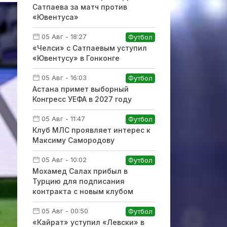
Сатпаева за матч против
«Ювентуса»
05 Авг - 18:27
Футбол
«Челси» с Сатпаевым уступил
«Ювентусу» в Гонконге
05 Авг - 16:03
Футбол
Астана примет выборный
Конгресс УЕФА в 2027 году
05 Авг - 11:47
Футбол
Клуб МЛС проявляет интерес к
Максиму Самородову
05 Авг - 10:02
Футбол
Мохамед Салах прибыл в
Турцию для подписания
контракта с новым клубом
05 Авг - 00:50
Футбол
«Кайрат» уступил «Левски» в