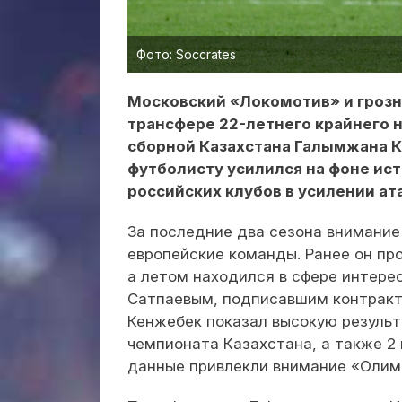
Фото: Soccrates
Московский «Локомотив» и гроз
трансфере 22-летнего крайнего 
сборной Казахстана Галымжана 
футболисту усилился на фоне ист
российских клубов в усилении а
За последние два сезона внимание 
европейские команды. Ранее он пр
а летом находился в сфере интере
Сатпаевым, подписавшим контракт с
Кенжебек показал высокую результа
чемпионата Казахстана, а также 2 г
данные привлекли внимание «Олим