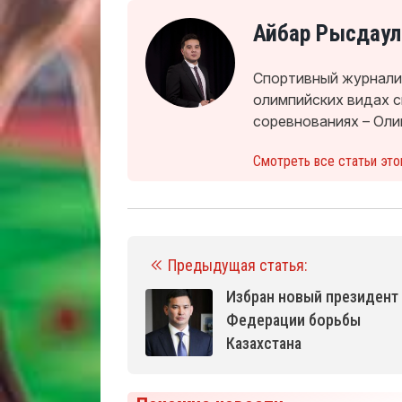
Айбар Рысдаул
Спортивный журналис
олимпийских видах 
соревнованиях – Оли
Смотреть все статьи это
Предыдущая статья:
Избран новый президент
Федерации борьбы
Казахстана