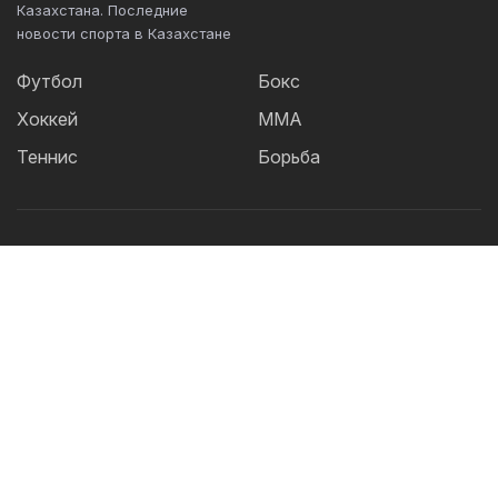
Казахстана. Последние
новости спорта в Казахстане
Футбол
Бокс
Хоккей
ММА
Теннис
Борьба
Популярные Теги:
Футбол
теннис
бокс
ММА
UFC
Елена
Рыбакина
Кайрат
Жанибек Алимханулы
КПЛ
Сборная Казахстана
Александр Бублик
Актобе
Футзал
Дзюдо
Криштиану Роналду
Лига
Чемпионов
Шавкат Рахмонов
Асу Алмабаев
Реал
Астана
Ордабасы
IBF
Барселона
УЕФА
Тобол