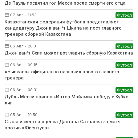
Де Пауль посвятил гол Месси после смерти его отца
07 Авг - 11:53
Футбол
Казахстанская федерация футбола представляет
кандидатуру Джона ван ’т Шкипа на пост главного
тренера сборной Казахстана
06 Авг - 20:31
Футбол
Джон ван’т Схип может возглавить сборную Казахстана
06 Авг - 09:15
Футбол
«Ньюкасл» официально назначил нового главного
тренера
06 Авг - 08:31
Футбол
Дубль Месси принес «Интер Майами» победу в Кубке
лиг
05 Авг - 19:50
Футбол
Стала известна оценка Дастана Сатпаева за матч
против «Ювентуса»