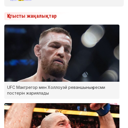
Қатысты жаңалықтар
UFC Макгрегор мен Холлоуэй реваншының ресми
постерін жариялады