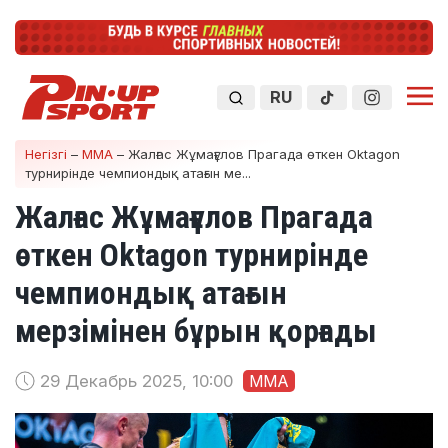
RU
Негізгі
–
ММА
–
Жалғас Жұмағұлов Прагада өткен Oktagon
турнирінде чемпиондық атағын ме...
Жалғас Жұмағұлов Прагада
өткен Oktagon турнирінде
чемпиондық атағын
мерзімінен бұрын қорғады
29 Декабрь 2025, 10:00
ММА