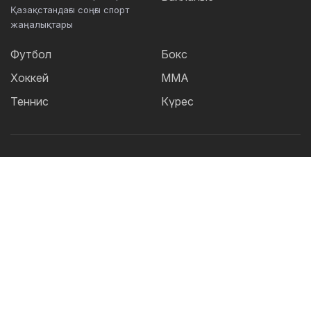
Қазақстандағы соңғы спорт
жаңалықтары
Футбол
Бокс
Хоккей
ММА
Теннис
Күрес
Танымал тегтер:
Футбол
теннис
бокс
ММА
UFC
Елена
Рыбакина
Кайрат
Жәнібек Әлімханұлы
Футзал
Дзюдо
Александр Бублик
Криштиану Роналду
КПЛ
Шавкат Рахмонов
Асу Алмабаев
Реал
Қазақстан құрамасы
Астана
ҚПЛ
IBF
Барселона
Ордабасы
УЕФА
WBO
Актобе