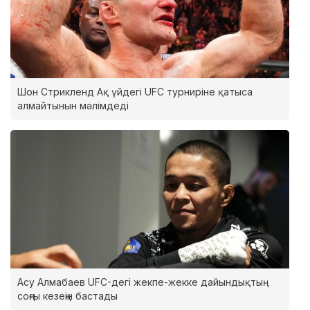
Шон Стрикленд Ақ үйдегі UFC турниріне қатыса
алмайтынын мәлімдеді
Асу Алмабаев UFC-дегі жекпе-жекке дайындықтың
соңғы кезеңін бастады