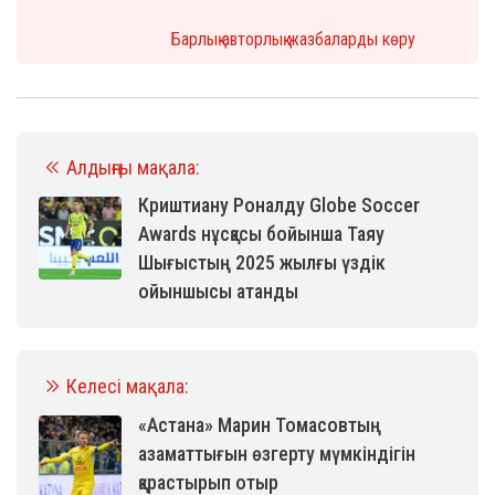
Барлық авторлық жазбаларды көру
Алдыңғы мақала:
Криштиану Роналду Globe Soccer
Awards нұсқасы бойынша Таяу
Шығыстың 2025 жылғы үздік
ойыншысы атанды
Келесі мақала:
«Астана» Марин Томасовтың
азаматтығын өзгерту мүмкіндігін
қарастырып отыр