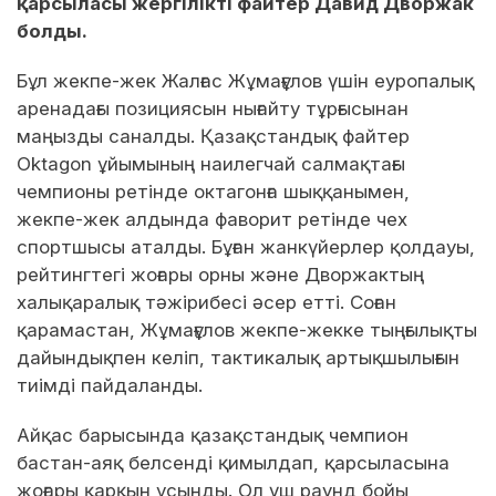
қарсыласы жергілікті файтер Давид Дворжак
болды.
Бұл жекпе-жек Жалғас Жұмағұлов үшін еуропалық
аренадағы позициясын нығайту тұрғысынан
маңызды саналды. Қазақстандық файтер
Oktagon ұйымының наилегчай салмақтағы
чемпионы ретінде октагонға шыққанымен,
жекпе-жек алдында фаворит ретінде чех
спортшысы аталды. Бұған жанкүйерлер қолдауы,
рейтингтегі жоғары орны және Дворжактың
халықаралық тәжірибесі әсер етті. Соған
қарамастан, Жұмағұлов жекпе-жекке тыңғылықты
дайындықпен келіп, тактикалық артықшылығын
тиімді пайдаланды.
Айқас барысында қазақстандық чемпион
бастан-аяқ белсенді қимылдап, қарсыласына
жоғары қарқын ұсынды. Ол үш раунд бойы