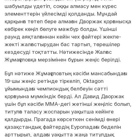
шабуылды үдетіп, соққы алмасу мен күрес
элементтерін үйлесімді қолданды. Мұндай
қарқынға төтеп бере алмаған Дворжак қорғанысқа
көбірек көңіл бөлуге мәжбүр болды. Үшінші
раунд аяқталғаннан кейін чех файтері жекпе-
жекті жалғастырудан бас тартып, төрешілер
кездесуді тоқтатты. Нәтижесінде Жалғас
Жұмағұловқа мерзімінен бұрын жеңіс берілді.
Бұл нәтиже Жұмағұловтың кәсіби мансабындағы
19-шы жеңіс ретінде тіркеліп, Oktagon
ұйымындағы чемпиондық белбеуін сәтті
қорғауына мүмкіндік берді. Ал Давид Дворжак
үшін бұл кәсіби ММА-дегі жетінші жеңіліс болып,
титулға таласу жоспарын уақытша кейінге
қалдырды. Прагада көрсеткен сенімді өнері
қазақстандық файтердің Еуропадағы беделін
арттырып, алдағы уақытта жаңа титулдық