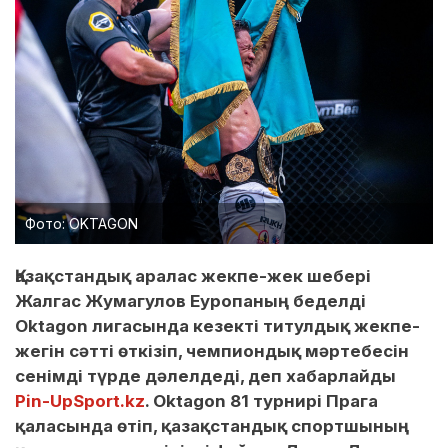
Фото: OKTAGON
Қазақстандық аралас жекпе-жек шебері
Жалгас Жумагулов Еуропаның беделді
Oktagon лигасында кезекті титулдық жекпе-
жегін сәтті өткізіп, чемпиондық мәртебесін
сенімді түрде дәлелдеді, деп хабарлайды
Pin-UpSport.kz
. Oktagon 81 турнирі Прага
қаласында өтіп, қазақстандық спортшының