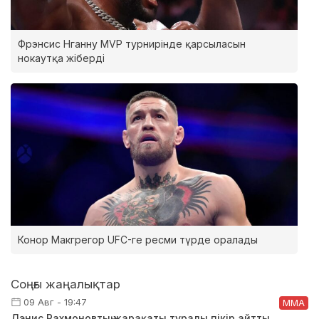
Фрэнсис Нганну MVP турнирінде қарсыласын
нокаутқа жіберді
Конор Макгрегор UFC-ге ресми түрде оралады
Соңғы жаңалықтар
09 Авг - 19:47
ММА
Дэнис Рахмоновтың жарақаты туралы пікір айтты