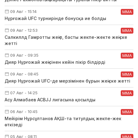
09 Авг - 15:14
ММА
Нұрғожай UFC турнирінде бонусқа ие болды
09 Авг - 12:53
ММА
Салкиллд Гамротты жеңіп, басты жекпе-жекте жеңіске
жетті
09 Авг - 09:35
ММА
Дияр Нұрғожай жеңісінен кейін пікір білдірді
09 Авг - 08:45
ММА
Дияр Нұрғожай UFC-де мерзімінен бұрын жеңіске жетті
07 Авг - 14:25
ММА
Асу Алмабаев ACBJJ лигасына қосылды
06 Авг - 10:45
ММА
Мейірім Нұрсұлтанов АҚШ-та титулдық жекпе-жек
өткізеді
05 Авг - 08:11
ММА