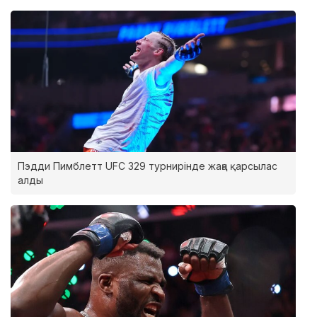
Пэдди Пимблетт UFC 329 турнирінде жаңа қарсылас
алды