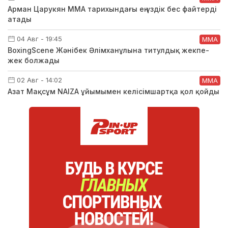
Арман Царукян ММА тарихындағы ең үздік бес файтерді
атады
04 Авг - 19:45
ММА
BoxingScene Жәнібек Әлімханұлына титулдық жекпе-
жек болжады
02 Авг - 14:02
ММА
Азат Мақсұм NAIZA ұйымымен келісімшартқа қол қойды