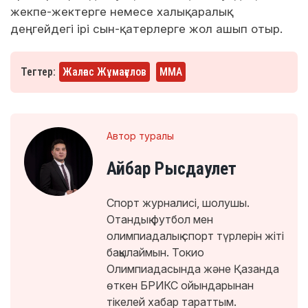
жекпе-жектерге немесе халықаралық
деңгейдегі ірі сын-қатерлерге жол ашып отыр.
Тегтер:
Жалғас Жұмағұлов
ММА
Автор туралы
Айбар Рысдаулет
Спорт журналисі, шолушы.
Отандық футбол мен
олимпиадалық спорт түрлерін жіті
бақылаймын. Токио
Олимпиадасында және Қазанда
өткен БРИКС ойындарынан
тікелей хабар тараттым.