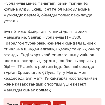
Нұрланұлы мінез танытып, ойын тізгінін өз
қолына алды. Екінші сетте ол қарсыласына
мүмкіндік бермей, ойынды толық бақылауда
ұстады.
Бұл нәтиже Қазақстан теннисі үшін тарихи
маңызға ие. Заңғар Нұрланұлы ITF J300
Траралгон турнирінің жекелей сындағы ширек
финалына шыққан алғашқы қазақстандық юниор
атанды. Енді жартылай финалға шығу үшін ол
әлемдік юниорлық турдың көшбасшыларының
бірі — ITF Juniors рейтингінде бесінші орында
тұрған бразилиялық Луиш Гуту Мигелмен
кездеседі. Бұл матч 19 қаңтарға жоспарланған
және қазақстандық спортшы үшін кезекті
маңызды сынақ болмақ.
Тегтер:
Заңғар Нұрланұлы
теннис