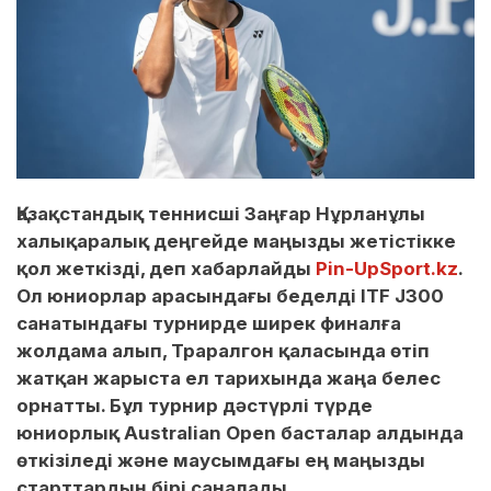
Қазақстандық теннисші Заңғар Нұрланұлы
халықаралық деңгейде маңызды жетістікке
қол жеткізді, деп хабарлайды
Pin-UpSport.kz
.
Ол юниорлар арасындағы беделді ITF J300
санатындағы турнирде ширек финалға
жолдама алып, Траралгон қаласында өтіп
жатқан жарыста ел тарихында жаңа белес
орнатты. Бұл турнир дәстүрлі түрде
юниорлық Australian Open басталар алдында
өткізіледі және маусымдағы ең маңызды
старттардың бірі саналады.