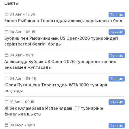
шықты
04 Авг - 10:56
Теннис
Елена Рыбакина Торонтодағы алғашқы қарсыласын білді
04 Авг - 09:15
Теннис
Бублик пен Рыбакинаның US Open-2026 турниріндегі
серіктестері белгілі болды
04 Авг - 09:11
Теннис
Александр Бублик US Open-2026 турнирінде теннис
аңызымен жұптасады
04 Авг - 08:48
Теннис
Юлия Путинцева Торонтодағы WTA 1000 турнирін
аяқтады
01 Авг - 09:18
Теннис
Жібек Құламбаева Испаниядағы ITF турнирінің
финалына шықты
30 Июл - 18:11
Теннис