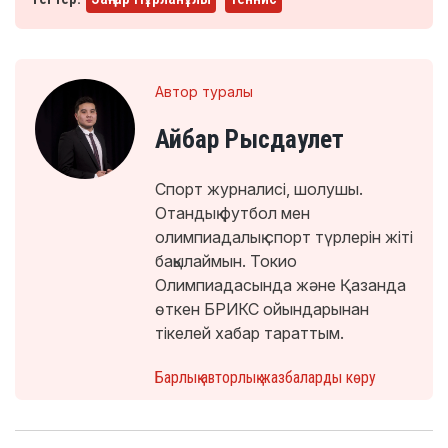
Автор туралы
Айбар Рысдаулет
Спорт журналисі, шолушы.
Отандық футбол мен
олимпиадалық спорт түрлерін жіті
бақылаймын. Токио
Олимпиадасында және Қазанда
өткен БРИКС ойындарынан
тікелей хабар тараттым.
Барлық авторлық жазбаларды көру