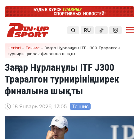
RU
Негізгі
–
Теннис
–
Заңғар Нұрланұлы ITF J300 Траралгон
турнирінің ширек финалына шықты
Заңғар Нұрланұлы ITF J300
Траралгон турнирінің ширек
финалына шықты
18 Январь 2026, 17:05
Теннис