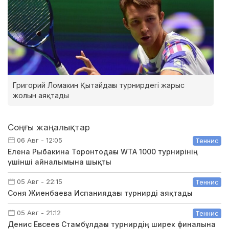
Григорий Ломакин Қытайдағы турнирдегі жарыс
жолын аяқтады
Соңғы жаңалықтар
06 Авг - 12:05
Теннис
Елена Рыбакина Торонтодағы WTA 1000 турнирінің
үшінші айналымына шықты
05 Авг - 22:15
Теннис
Соня Жиенбаева Испаниядағы турнирді аяқтады
05 Авг - 21:12
Теннис
Денис Евсеев Стамбұлдағы турнирдің ширек финалына