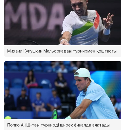
Михаил Кукушкин Мальоркадағы турнирмен қоштасты
Попко АҚШ-тағы турнирді ширек финалда аяқтады