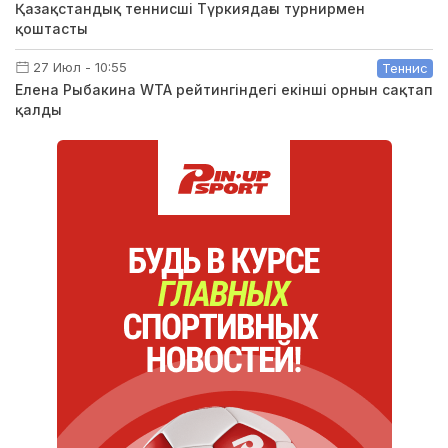
Қазақстандық теннисші Түркиядағы турнирмен
қоштасты
27 Июл - 10:55
Теннис
Елена Рыбакина WTA рейтингіндегі екінші орнын сақтап
қалды