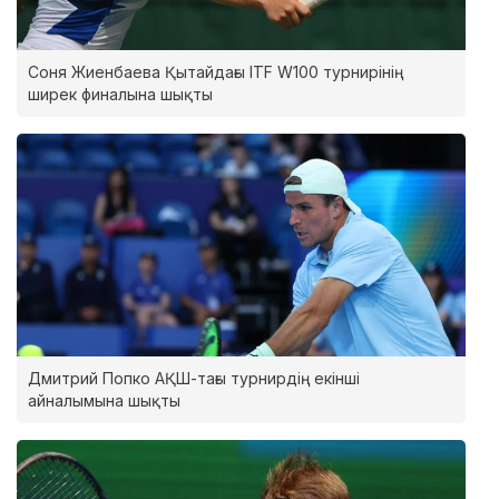
Соня Жиенбаева Қытайдағы ITF W100 турнирінің
ширек финалына шықты
Дмитрий Попко АҚШ-тағы турнирдің екінші
айналымына шықты