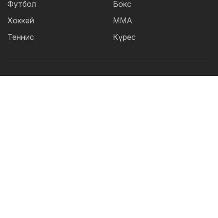
Футбол
Бокс
Хоккей
ММА
Теннис
Күрес
Танымал тегтер:
Футбол
теннис
бокс
ММА
UFC
Елена
Рыбакина
Кайрат
Жәнібек Әлімханұлы
Футзал
Дзюдо
Александр Бублик
Криштиану Роналду
КПЛ
Шавкат Рахмонов
Асу Алмабаев
Реал
Қазақстан құрамасы
Астана
ҚПЛ
IBF
Барселона
Ордабасы
WBO
УЕФА
Актобе
2026 © TOO "BOS Solution" - Барлық құқықтар қорғалған.