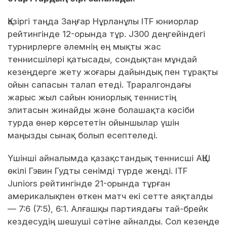
Қазіргі таңда Заңғар Нұрланұлы ITF юниорлар
рейтингінде 12-орында тұр. J300 деңгейіндегі
турнирлерге әлемнің ең мықты жас
теннисшілері қатысады, сондықтан мұндай
кезеңдерге жету жоғары дайындық пен тұрақты
ойын сапасын талап етеді. Траралгондағы
жарыс жыл сайын юниорлық теннистің
элитасын жинайды және болашақта кәсіби
турда өнер көрсететін ойыншылар үшін
маңызды сынақ болып есептеледі.
Үшінші айналымда қазақстандық теннисші АҚШ
өкілі Гэвин Гудты сенімді түрде жеңді. ITF
Juniors рейтингінде 21-орында тұрған
америкалықпен өткен матч екі сетте аяқталды
— 7:6 (7:5), 6:1. Алғашқы партиядағы тай-брейк
кездесудің шешуші сәтіне айналды. Сол кезеңде