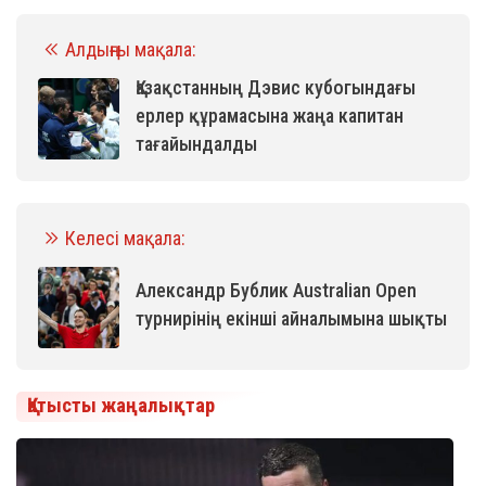
Алдыңғы мақала:
Қазақстанның Дэвис кубогындағы
ерлер құрамасына жаңа капитан
тағайындалды
Келесі мақала:
Александр Бублик Australian Open
турнирінің екінші айналымына шықты
Қатысты жаңалықтар