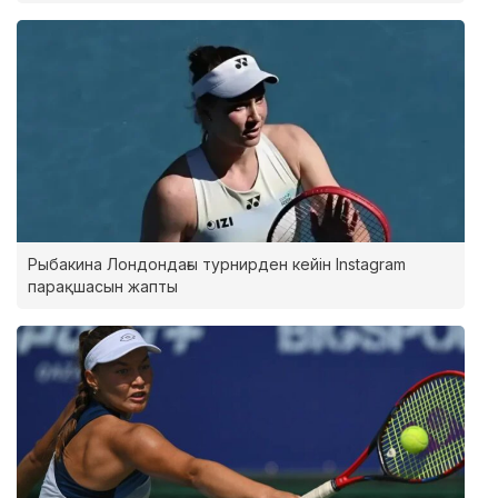
Рыбакина Лондондағы турнирден кейін Instagram
парақшасын жапты