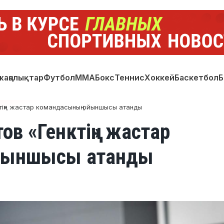
жаңалықтар
Футбол
ММА
Бокс
Теннис
Хоккей
Баскетбол
Б
ің» жастар командасының ойыншысы атанды
в «Генктің» жастар
ойыншысы атанды