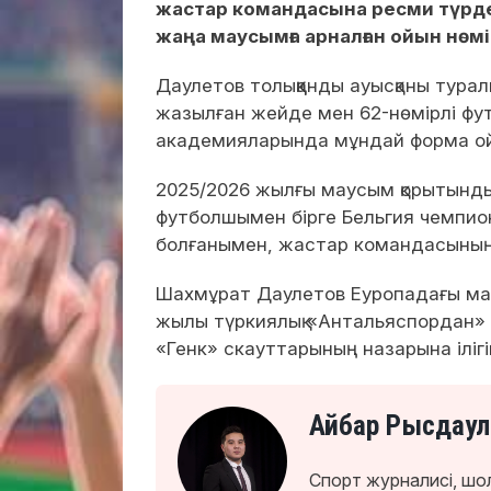
жастар командасына ресми түрд
жаңа маусымға арналған ойын нөмі
Даулетов толыққанды ауысқаны тура
жазылған жейде мен 62-нөмірлі фут
академияларында мұндай форма ойы
2025/2026 жылғы маусым қорытынды
футболшымен бірге Бельгия чемпион
болғанымен, жастар командасының 
Шахмұрат Даулетов Еуропадағы ман
жылы түркиялық «Антальяспордан» 
«Генк» скауттарының назарына ілігі
Айбар Рысдаул
Спорт журналисі, шо