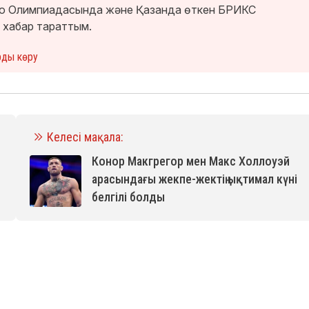
кио Олимпиадасында және Қазанда өткен БРИКС
 хабар тараттым.
рды көру
Келесі мақала:
Конор Макгрегор мен Макс Холлоуэй
арасындағы жекпе-жектің ықтимал күні
белгілі болды