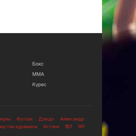
Бокс
ММА
Күрес
анұлы
Футзал
Дзюдо
Александр
зақстан құрамасы
Астана
ҚПЛ
IBF