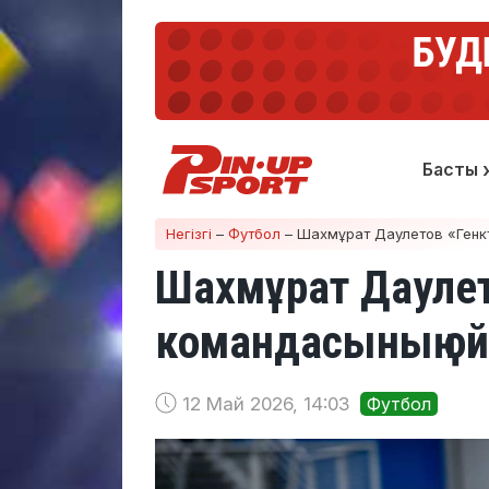
Басты 
Негізгі
–
Футбол
–
Шахмұрат Даулетов «Генкт
Шахмұрат Даулето
командасының 
12 Май 2026, 14:03
Футбол