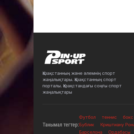
Қазақстанның және әлемнің спорт
жаңалықтары. Қазақстанның спорт
порталы. Қазақстандағы соңғы спорт
жаңалықтары
Футбол
теннис
бокс
Танымал тегтер:
Бублик
Криштиану Рон
Барселона
Ордабасы