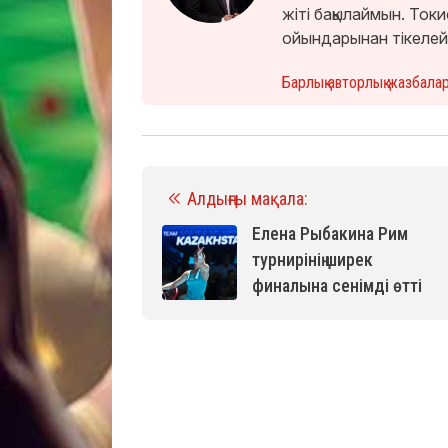
жіті бақылаймын. То
ойындарынан тікелей
Барлық авторлық жазбала
Алдыңғы мақала:
Елена Рыбакина Рим
турнирінің ширек
финалына сенімді өтті