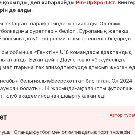
е қосылды, деп хабарлайды
Pin-UpSport.kz
. Винге
рін де алды.
лы Instagram парақшасында жариялады. Ол есімі
болкадағы суреттерін бөлісті. Еуропаның жетекші
ншының клубтың ресми тізіміне енгенін білдіреді.
сы бойынша «Генктің» U18 командасы қазақстандық
ы атанды. Бұған дейін Даулетов клуб жүйесінде
матчтарына тек эпизодтық түрде қатысып жүрген ед
сабын бельгиялық «Беерсхотта» бастаған. Ол 2024
ауысқан болатын. 14 жасында-ақ талантты футболшы
п, клуб академиясынан шақырту алған еді.
ет
Автор тура
лушы. Отандық футбол мен олимпиадалық спорт түрлерін