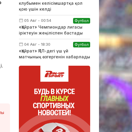
р
клубымен келісімшартқа қол
қою үшін келді
05 Авг - 00:54
Футбол
«Қайрат» Чемпиондар лигасы
іріктеуін жеңіліспен бастады
04 Авг - 18:30
Футбол
«Қайрат» ҚПЛ-дегі үш үй
матчының өзгергенін хабарлады
і.
лы