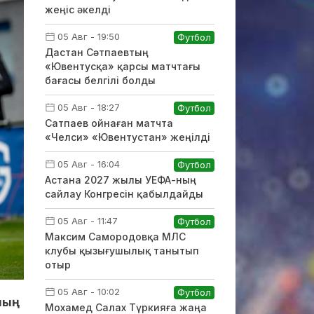
жеңіс әкелді
05 Авг - 19:50
Футбол
Дастан Сәтпаевтың
«Ювентусқа» қарсы матчтағы
бағасы белгілі болды
05 Авг - 18:27
Футбол
Сатпаев ойнаған матчта
«Челси» «Ювентустан» жеңілді
05 Авг - 16:04
Футбол
Астана 2027 жылы УЕФА-ның
сайлау Конгресін қабылдайды
05 Авг - 11:47
Футбол
Максим Самородовқа МЛС
клубы қызығушылық танытып
отыр
05 Авг - 10:02
Футбол
ның
Мохамед Салах Түркияға жаңа