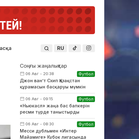
RU
асқа
Соңғы жаңалықтар
06 Авг - 20:38
Футбол
Джон ван’т Схип Қазақстан
құрамасын басқаруы мүмкін
06 Авг - 09:15
Футбол
«Ньюкасл» жаңа бас бапкерін
ресми түрде таныстырды
06 Авг - 08:30
Футбол
Месси дубльмен «Интер
Майамиге» Кубок лигасында