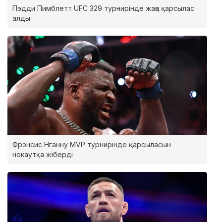
Пэдди Пимблетт UFC 329 турнирінде жаңа қарсылас
алды
Фрэнсис Нганну MVP турнирінде қарсыласын
нокаутқа жіберді