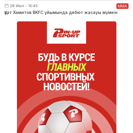
28 Июл - 10:45
ММА
Қуат Хамитов BKFC ұйымында дебют жасауы мүмкін