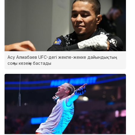
Асу Алмабаев UFC-дегі жекпе-жекке дайындықтың
соңғы кезеңін бастады