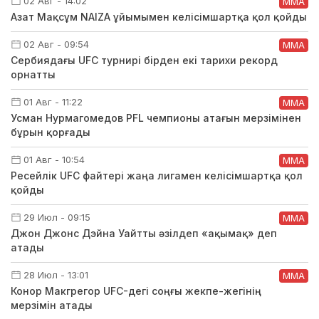
02 Авг - 14:02
ММА
Азат Мақсұм NAIZA ұйымымен келісімшартқа қол қойды
02 Авг - 09:54
ММА
Сербиядағы UFC турнирі бірден екі тарихи рекорд
орнатты
01 Авг - 11:22
ММА
Усман Нурмагомедов PFL чемпионы атағын мерзімінен
бұрын қорғады
01 Авг - 10:54
ММА
Ресейлік UFC файтері жаңа лигамен келісімшартқа қол
қойды
29 Июл - 09:15
ММА
Джон Джонс Дэйна Уайтты әзілдеп «ақымақ» деп
атады
28 Июл - 13:01
ММА
Конор Макгрегор UFC-дегі соңғы жекпе-жегінің
мерзімін атады