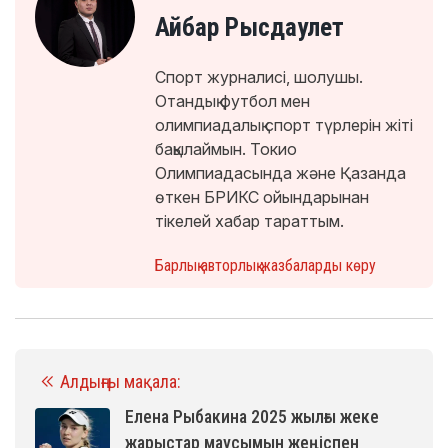
Айбар Рысдаулет
Спорт журналисі, шолушы.
Отандық футбол мен
олимпиадалық спорт түрлерін жіті
бақылаймын. Токио
Олимпиадасында және Қазанда
өткен БРИКС ойындарынан
тікелей хабар тараттым.
Барлық авторлық жазбаларды көру
Алдыңғы мақала:
Елена Рыбакина 2025 жылғы жеке
жарыстар маусымын жеңіспен