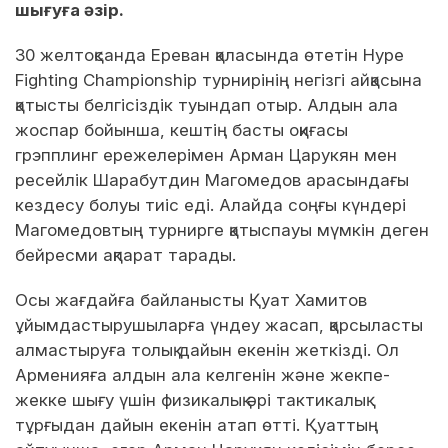
шығуға әзір.
30 желтоқсанда Ереван қаласында өтетін Hype
Fighting Championship турнирінің негізгі айқасына
қатысты белгісіздік туындап отыр. Алдын ала
жоспар бойынша, кештің басты оқиғасы
грэпплинг ережелерімен Арман Царукян мен
ресейлік Шарабутдин Магомедов арасындағы
кездесу болуы тиіс еді. Алайда соңғы күндері
Магомедовтың турнирге қатыспауы мүмкін деген
бейресми ақпарат тарады.
Осы жағдайға байланысты Қуат Хамитов
ұйымдастырушыларға үндеу жасап, қарсыласты
алмастыруға толық дайын екенін жеткізді. Ол
Арменияға алдын ала келгенін және жекпе-
жекке шығу үшін физикалық әрі тактикалық
тұрғыдан дайын екенін атап өтті. Қуаттың