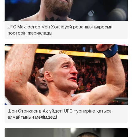
UFC Макгрегор мен Холлоуэй реваншының ресми
постерін жариялады
Шон Стрикленд Ақ үйдегі UFC турниріне қатыса
алмайтынын мәлімдеді