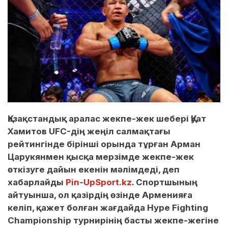
Қазақстандық аралас жекпе-жек шебері Қуат
Хамитов UFC-дің жеңіл салмақтағы
рейтингінде бірінші орында тұрған Арман
Царукянмен қысқа мерзімде жекпе-жек
өткізуге дайын екенін мәлімдеді, деп
хабарлайды
Pin-UpSport.kz
. Спортшының
айтуынша, ол қазірдің өзінде Арменияға
келіп, қажет болған жағдайда Hype Fighting
Championship турнирінің басты жекпе-жегіне