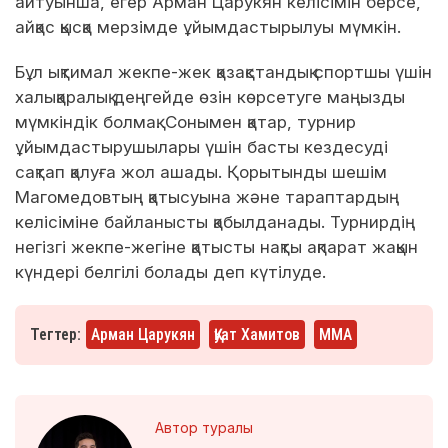
айтуынша, егер Арман Царукян келісімін берсе,
айқас қысқа мерзімде ұйымдастырылуы мүмкін.
Бұл ықтимал жекпе-жек қазақстандық спортшы үшін
халықаралық деңгейде өзін көрсетуге маңызды
мүмкіндік болмақ. Сонымен қатар, турнир
ұйымдастырушылары үшін басты кездесуді
сақтап қалуға жол ашады. Қорытынды шешім
Магомедовтың қатысуына және тараптардың
келісіміне байланысты қабылданады. Турнирдің
негізгі жекпе-жегіне қатысты нақты ақпарат жақын
күндері белгілі болады деп күтілуде.
Тегтер:
Арман Царукян
Қуат Хамитов
ММА
Автор туралы