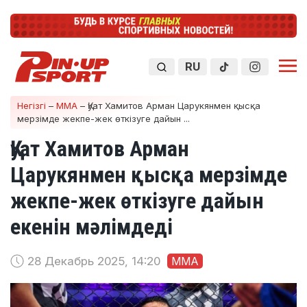
RU
Негізгі
–
ММА
–
Қуат Хамитов Арман Царукянмен қысқа
мерзімде жекпе-жек өткізуге дайын ...
Қуат Хамитов Арман
Царукянмен қысқа мерзімде
жекпе-жек өткізуге дайын
екенін мәлімдеді
28 Декабрь 2025, 14:20
ММА