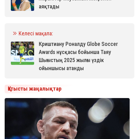
аяқтады
Келесі мақала:
Криштиану Роналду Globe Soccer
Awards нұсқасы бойынша Таяу
Шығыстың 2025 жылғы үздік
ойыншысы атанды
Қатысты жаңалықтар