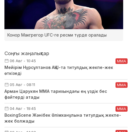
Конор Макгрегор UFC-ге ресми түрде оралады
Соңғы жаңалықтар
06 Авг - 10:45
ММА
Мейірім Нұрсұлтанов АҚШ-та титулдық жекпе-жек
өткізеді
05 Авг - 08:11
ММА
Арман Царукян ММА тарихындағы ең үздік бес
файтерді атады
04 Авг - 19:45
ММА
BoxingScene Жәнібек Әлімханұлына титулдық жекпе-
жек болжады