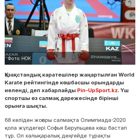
Фото: НОК
Қазақстандық каратешілер жаңартылған World
Karate рейтингінде көшбасшы орындарды
иеленді, деп хабарлайды
Pin-UpSport.kz
. Үш
спортшы өз салмақ дәрежесінде бірінші
орынға шықты.
68 келіден жоғары салмақта Олимпиада-2020
қола жүлдегері Софья Берульцева көш бастап
тұр. Ол халықаралық деңгейде тұрақты