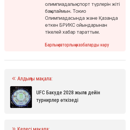
олимпиадалық спорт түрлерін жіті
бақылаймын. Токио
Олимпиадасында және Қазанда
өткен БРИКС ойындарынан
тікелей хабар тараттым.
Барлық авторлық жазбаларды көру
Алдыңғы мақала:
UFC Бакуде 2028 жылға дейін
турнирлер өткізеді
Келесі мақала: