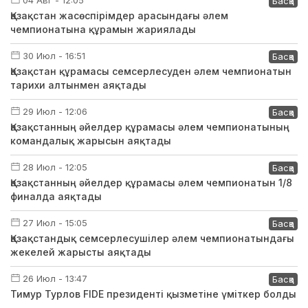
Басқа
Қазақстан жасөспірімдер арасындағы әлем
чемпионатына құрамын жариялады
30 Июл - 16:51
Басқа
Қазақстан құрамасы семсерлесуден әлем чемпионатын
тарихи алтынмен аяқтады
29 Июл - 12:06
Басқа
Қазақстанның әйелдер құрамасы әлем чемпионатының
командалық жарысын аяқтады
28 Июл - 12:05
Басқа
Қазақстанның әйелдер құрамасы әлем чемпионатын 1/8
финалда аяқтады
27 Июл - 15:05
Басқа
Қазақстандық семсерлесушілер әлем чемпионатындағы
жекелей жарысты аяқтады
26 Июл - 13:47
Басқа
Тимур Турлов FIDE президенті қызметіне үміткер болды