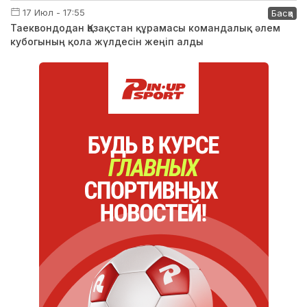
17 Июл - 17:55
Басқа
Таеквондодан Қазақстан құрамасы командалық әлем
кубогының қола жүлдесін жеңіп алды