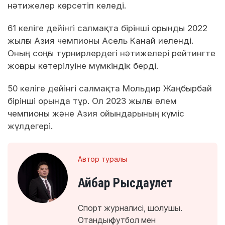
нәтижелер көрсетіп келеді.
61 келіге дейінгі салмақта бірінші орынды 2022
жылғы Азия чемпионы Асель Канай иеленді.
Оның соңғы турнирлердегі нәтижелері рейтингте
жоғары көтерілуіне мүмкіндік берді.
50 келіге дейінгі салмақта Мольдир Жаңбырбай
бірінші орында тұр. Ол 2023 жылғы әлем
чемпионы және Азия ойындарының күміс
жүлдегері.
Автор туралы
Айбар Рысдаулет
Спорт журналисі, шолушы.
Отандық футбол мен