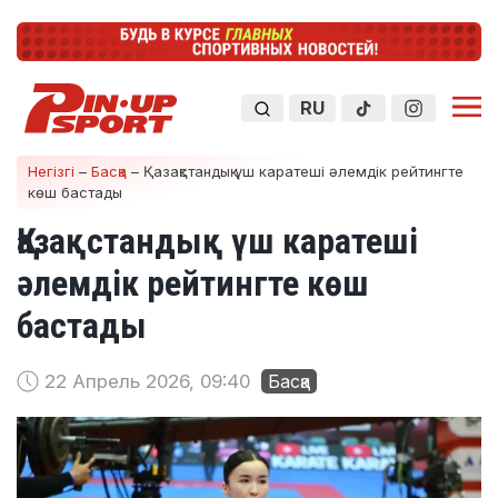
RU
Негізгі
–
Басқа
–
Қазақстандық үш каратеші әлемдік рейтингте
көш бастады
Қазақстандық үш каратеші
әлемдік рейтингте көш
бастады
22 Апрель 2026, 09:40
Басқа