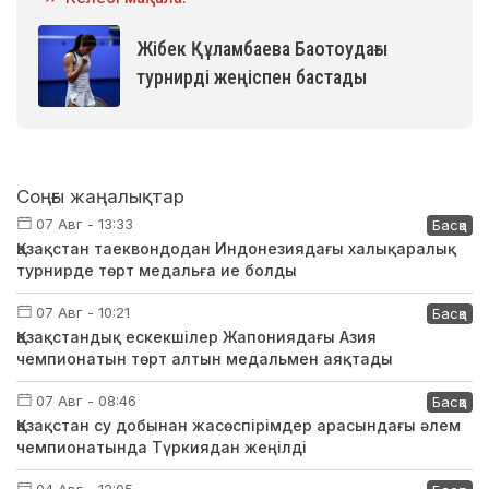
Жібек Құламбаева Баотоудағы
турнирді жеңіспен бастады
Соңғы жаңалықтар
07 Авг - 13:33
Басқа
Қазақстан таеквондодан Индонезиядағы халықаралық
турнирде төрт медальға ие болды
07 Авг - 10:21
Басқа
Қазақстандық ескекшілер Жапониядағы Азия
чемпионатын төрт алтын медальмен аяқтады
07 Авг - 08:46
Басқа
Қазақстан су добынан жасөспірімдер арасындағы әлем
чемпионатында Түркиядан жеңілді
04 Авг - 12:05