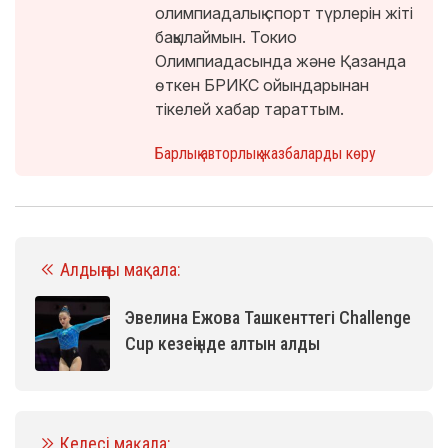
олимпиадалық спорт түрлерін жіті
бақылаймын. Токио
Олимпиадасында және Қазанда
өткен БРИКС ойындарынан
тікелей хабар тараттым.
Барлық авторлық жазбаларды көру
Алдыңғы мақала:
Эвелина Ежова Ташкенттегі Challenge
Cup кезеңінде алтын алды
Келесі мақала: