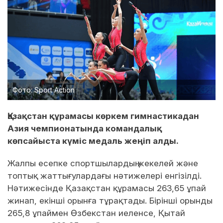
Фото: Sport Action
Қазақстан құрамасы көркем гимнастикадан
Азия чемпионатында командалық
көпсайыста күміс медаль жеңіп алды.
Жалпы есепке спортшылардың жекелей және
топтық жаттығулардағы нәтижелері енгізілді.
Нәтижесінде Қазақстан құрамасы 263,65 ұпай
жинап, екінші орынға тұрақтады. Бірінші орынды
265,8 ұпаймен Өзбекстан иеленсе, Қытай