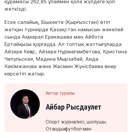
құрамасы 262,85 ұпаймен қола жүлдеге қол
жеткізді.
Еске салайық, Бішкекте (Қырғызстан) өтіп
жатқан турнирде Қазақстан намысын жекелей
сында Ақмарал Ерекешева мен Айбота
Ертайқызы қорғауда. Ал топтық жаттығуларда
Айзере Кеңес, Айзере Нұрмағамбетова, Кристина
Чепульская, Мадина Мырзабай, Аида
Хәкімжанова және Жасмин Жүнісбаева өнер
көрсетіп жатыр.
Автор туралы
Айбар Рысдаулет
Спорт журналисі, шолушы.
Отандық футбол мен