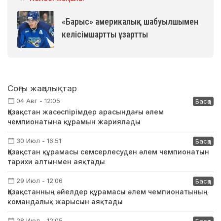
«Барыс» америкалық шабуылшымен
келісімшартты ұзартты
Соңғы жаңалықтар
04 Авг - 12:05
Басқа
Қазақстан жасөспірімдер арасындағы әлем
чемпионатына құрамын жариялады
30 Июл - 16:51
Басқа
Қазақстан құрамасы семсерлесуден әлем чемпионатын
тарихи алтынмен аяқтады
29 Июл - 12:06
Басқа
Қазақстанның әйелдер құрамасы әлем чемпионатының
командалық жарысын аяқтады
28 Июл - 12:05
Басқа