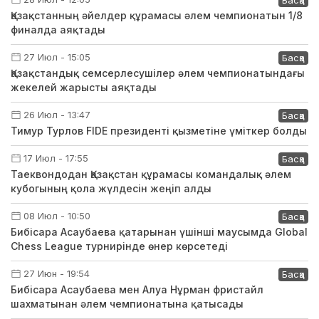
Қазақстанның әйелдер құрамасы әлем чемпионатын 1/8
финалда аяқтады
27 Июл - 15:05
Басқа
Қазақстандық семсерлесушілер әлем чемпионатындағы
жекелей жарысты аяқтады
26 Июл - 13:47
Басқа
Тимур Турлов FIDE президенті қызметіне үміткер болды
17 Июл - 17:55
Басқа
Таеквондодан Қазақстан құрамасы командалық әлем
кубогының қола жүлдесін жеңіп алды
08 Июл - 10:50
Басқа
Бибісара Асаубаева қатарынан үшінші маусымда Global
Chess League турнирінде өнер көрсетеді
27 Июн - 19:54
Басқа
Бибісара Асаубаева мен Алуа Нұрман фристайл
шахматынан әлем чемпионатына қатысады