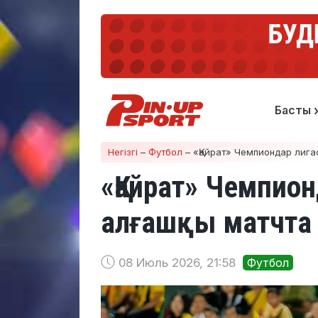
Басты 
Негізгі
–
Футбол
–
«Қайрат» Чемпиондар лиг
«Қайрат» Чемпио
алғашқы матчта
08 Июль 2026, 21:58
Футбол