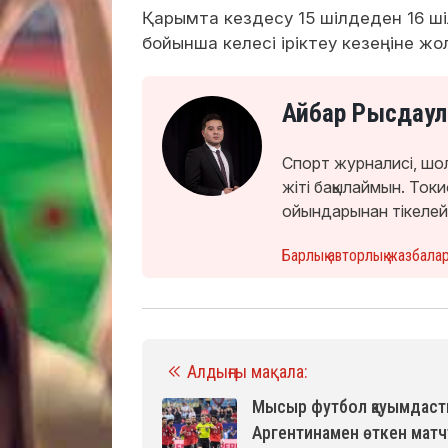
Қарымта кездесу 15 шілдеден 16 ші
бойынша келесі іріктеу кезеңіне 
Айбар Рысдаул
Спорт журналисі, шо
жіті бақылаймын. То
ойындарынан тікелей
Барлық авторлық жазбала
Алдыңғы мақала:
Мысыр футбол қауымдас
Аргентинамен өткен матч