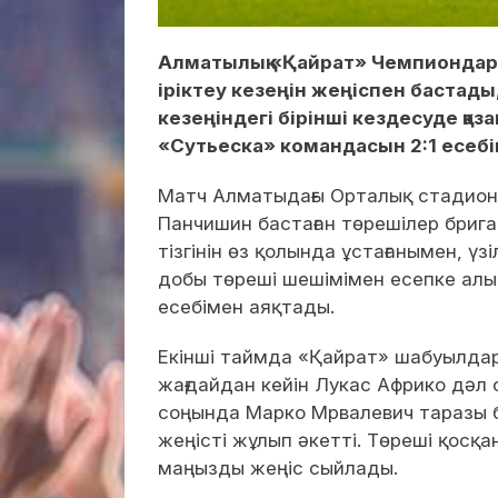
Алматылық «Қайрат» Чемпионда
іріктеу кезеңін жеңіспен бастад
кезеңіндегі бірінші кездесуде қа
«Сутьеска» командасын 2:1 есебі
Матч Алматыдағы Орталық стадионд
Панчишин бастаған төрешілер брига
тізгінін өз қолында ұстағанымен, ү
добы төреші шешімімен есепке алы
есебімен аяқтады.
Екінші таймда «Қайрат» шабуылдар
жағдайдан кейін Лукас Африко дәл 
соңында Марко Мрвалевич таразы б
жеңісті жұлып әкетті. Төреші қосқа
маңызды жеңіс сыйлады.