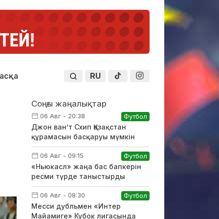
RU
асқа
Соңғы жаңалықтар
06 Авг - 20:38
Футбол
Джон ван’т Схип Қазақстан
құрамасын басқаруы мүмкін
06 Авг - 09:15
Футбол
«Ньюкасл» жаңа бас бапкерін
ресми түрде таныстырды
06 Авг - 08:30
Футбол
Месси дубльмен «Интер
Майамиге» Кубок лигасында