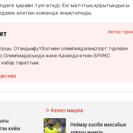
лдеге қараған түні өтеді. Екі матчтың қорытындысы
жолдама алатын команда анықталады.
ет
Автор тура
лушы. Отандық футбол мен олимпиадалық спорт түрлерін
кио Олимпиадасында және Қазанда өткен БРИКС
 хабар тараттым.
рды көру
Келесі мақала:
тығы
Неймар кәсіби мансабын
тан кейін
аяқтауы мүмкін