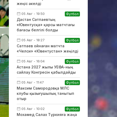
жеңіс әкелді
05 Авг - 19:50
Футбол
Дастан Сәтпаевтың
«Ювентусқа» қарсы матчтағы
бағасы белгілі болды
05 Авг - 18:27
Футбол
Сатпаев ойнаған матчта
«Челси» «Ювентустан» жеңілді
05 Авг - 16:04
Футбол
Астана 2027 жылы УЕФА-ның
сайлау Конгресін қабылдайды
05 Авг - 11:47
Футбол
Максим Самородовқа МЛС
клубы қызығушылық танытып
отыр
05 Авг - 10:02
Футбол
Мохамед Салах Түркияға жаңа