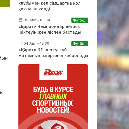
клубымен келісімшартқа қол
қою үшін келді
05 Авг - 00:54
Футбол
«Қайрат» Чемпиондар лигасы
іріктеуін жеңіліспен бастады
04 Авг - 18:30
Футбол
«Қайрат» ҚПЛ-дегі үш үй
матчының өзгергенін хабарлады
йын
ты