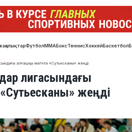
жаңалықтар
Футбол
ММА
Бокс
Теннис
Хоккей
Баскетбол
Б
асындағы алғашқы матчта «Сутьесканы» жеңді
ндар лигасындағы
 «Сутьесканы» жеңді