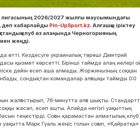
р лигасының 2026/2027 жылғы маусымындағы
ы, деп хабарлайды
Pin-UpSport.kz
. Алғашқы іріктеу
зақстандық клуб өз алаңында Черногорияның
мен жеңді.
а өтті. Кездесуге украиналық төреші Дмитрий
дасы қызмет көрсетті. Бірінші таймда алаң иелері о
зіліске дейін есеп аша алмады. Жоржиньоның соққан
нбады, сондықтан командалар алғашқы таймды 0:0
ын жалғастырып, 76-минутта алға шықты. Стандарт
соққы жасап, есеп ашты. Алайда негізгі уақыттың
асын теңестірді. Соған қарамастан алматылық клуб
н уақытта Марк Гуаль жеңіс голын соғып, «Қайратқа»