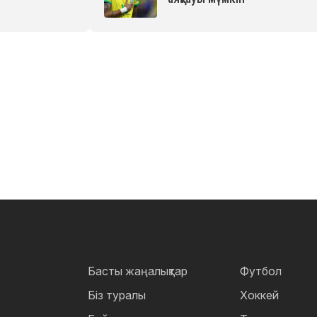
Басты жаңалықтар
Футбол
Біз туралы
Хоккей