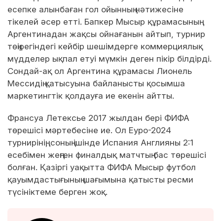
есепке алынбаған гол ойынның нәтижесіне
тікелей әсер етті. Бапкер Мысыр құрамасының
Аргентинадан жақсы ойнағанын айтып, турнир
төңірегіндегі кейбір шешімдерге коммерциялық
мүдделер ықпал етуі мүмкін деген пікір білдірді.
Сондай-ақ ол Аргентина құрамасы Лионель
Мессидің қатысуына байланысты қосымша
маркетингтік қолдауға ие екенін айтты.
Франсуа Летексье 2017 жылдан бері ФИФА
төрешісі мәртебесіне ие. Ол Еуро-2024
турнирінің, соның ішінде Испания Англияны 2:1
есебімен жеңген финалдық матчтың бас төрешісі
болған. Қазіргі уақытта ФИФА Мысыр футбол
қауымдастығының шағымына қатысты ресми
түсініктеме берген жоқ.