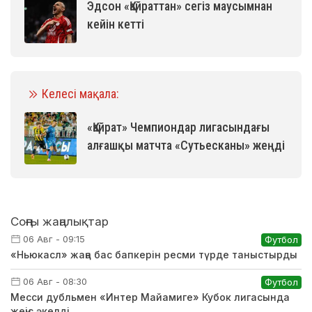
Эдсон «Қайраттан» сегіз маусымнан
кейін кетті
Келесі мақала:
«Қайрат» Чемпиондар лигасындағы
алғашқы матчта «Сутьесканы» жеңді
Соңғы жаңалықтар
06 Авг - 09:15
Футбол
«Ньюкасл» жаңа бас бапкерін ресми түрде таныстырды
06 Авг - 08:30
Футбол
Месси дубльмен «Интер Майамиге» Кубок лигасында
жеңіс әкелді