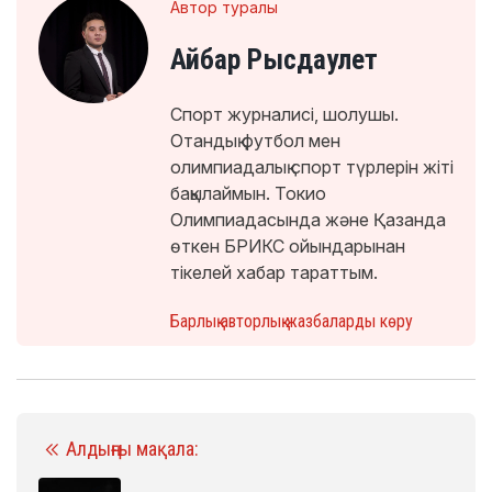
Автор туралы
Айбар Рысдаулет
Спорт журналисі, шолушы.
Отандық футбол мен
олимпиадалық спорт түрлерін жіті
бақылаймын. Токио
Олимпиадасында және Қазанда
өткен БРИКС ойындарынан
тікелей хабар тараттым.
Барлық авторлық жазбаларды көру
Алдыңғы мақала: