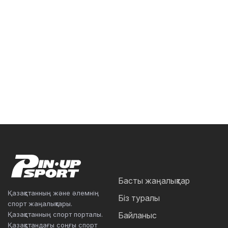
Басты жаңалықтар
Қазақстанның және әлемнің
Біз туралы
спорт жаңалықтары.
Қазақстанның спорт порталы.
Байланыс
Қазақстандағы соңғы спорт