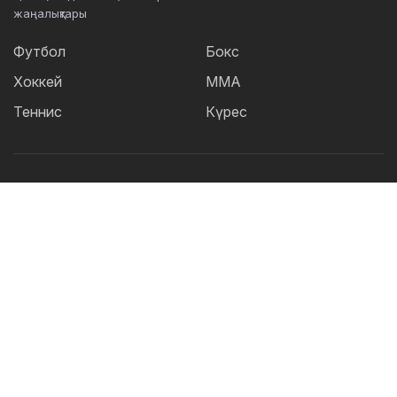
жаңалықтары
Футбол
Бокс
Хоккей
ММА
Теннис
Күрес
Танымал тегтер:
Футбол
теннис
бокс
ММА
UFC
Елена
Рыбакина
Кайрат
Жәнібек Әлімханұлы
Футзал
Дзюдо
Александр Бублик
Криштиану Роналду
КПЛ
Шавкат Рахмонов
Реал
Асу Алмабаев
Қазақстан құрамасы
Астана
IBF
ҚПЛ
Барселона
Ордабасы
УЕФА
WBO
Актобе