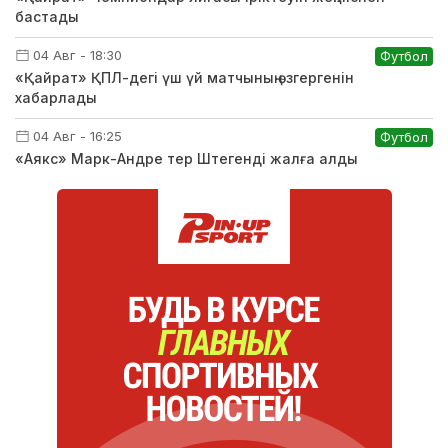
бастады
04 Авг - 18:30
Футбол
«Қайрат» ҚПЛ-дегі үш үй матчының өзгергенін
хабарлады
04 Авг - 16:25
Футбол
«Аякс» Марк-Андре тер Штегенді жалға алды