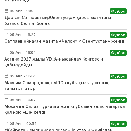
05 Авг - 19:50
Футбол
Дастан Сәтпаевтың «Ювентусқа» қарсы матчтағы
бағасы белгілі болды
05 Авг - 18:27
Футбол
Сатпаев ойнаған матчта «Челси» «Ювентустан» жеңілді
05 Авг - 16:04
Футбол
Астана 2027 жылы УЕФА-ның сайлау Конгресін
қабылдайды
05 Авг - 11:47
Футбол
Максим Самородовқа МЛС клубы қызығушылық
танытып отыр
05 Авг - 10:02
Футбол
Мохамед Салах Түркияға жаңа клубымен келісімшартқа
қол қою үшін келді
05 Авг - 00:54
Футбол
«Қайрат» Чемпиондар лигасы іріктеуін жеңіліспен