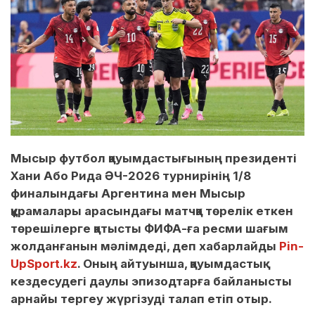
Мысыр футбол қауымдастығының президенті
Хани Або Рида ӘЧ-2026 турнирінің 1/8
финалындағы Аргентина мен Мысыр
құрамалары арасындағы матчқа төрелік еткен
төрешілерге қатысты ФИФА-ға ресми шағым
жолданғанын мәлімдеді, деп хабарлайды
Pin-
UpSport.kz
. Оның айтуынша, қауымдастық
кездесудегі даулы эпизодтарға байланысты
арнайы тергеу жүргізуді талап етіп отыр.