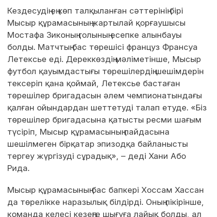
Кездесудің ең көп талқыланған сәттерінің бірі
Мысыр құрамасының жартылай қорғаушысы
Мостафа Зиконың голының есепке алынбауы
болды. Матчтың бас төрешісі француз Франсуа
Летексье еді. Дереккөздің мәліметінше, Мысыр
футбол қауымдастығы төрешілердің шешімдерін
тексеріп қана қоймай, Летексье бастаған
төрешілер бригадасын әлем чемпионатындағы
қалған ойындардан шеттетуді талап етуде. «Біз
төрешілер бригадасына қатысты ресми шағым
түсіріп, Мысыр құрамасының пайдасына
шешілмеген бірқатар эпизодқа байланысты
тергеу жүргізуді сұрадық», – деді Хани Або
Рида.
Мысыр құрамасының бас бапкері Хоссам Хассан
да төрелікке наразылық білдірді. Оның пікірінше,
команда келесі кезеңге шығуға лайық болды, ал