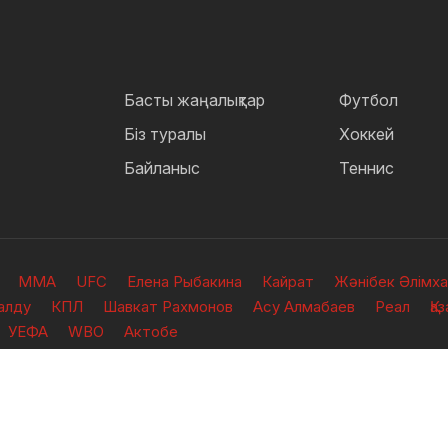
Басты жаңалықтар
Футбол
Біз туралы
Хоккей
Байланыс
Теннис
ММА
UFC
Елена Рыбакина
Кайрат
Жәнібек Әлімх
алду
КПЛ
Шавкат Рахмонов
Асу Алмабаев
Реал
Қа
УЕФА
WBO
Актобе
рғалған.