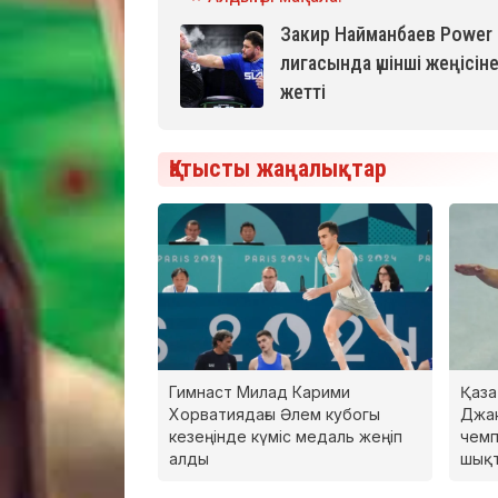
Закир Найманбаев Power 
лигасында үшінші жеңісін
жетті
Қатысты жаңалықтар
Гимнаст Милад Карими
Қаза
Хорватиядағы Әлем кубогы
Джак
кезеңінде күміс медаль жеңіп
чемп
алды
шық