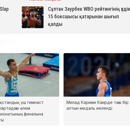
Slap
Сұлтан Заурбек WBO рейтингінің үзді
е
15 боксшысы қатарынан шығып
қалды
қстандық үш гимнаст
Милад Карими Каирде тағы бір
артадағы әлем
алтын медаль иеленді
ионатының финалына
ты