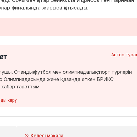
лар финалында жарысқа қатысады.
ет
Автор тура
лушы. Отандық футбол мен олимпиадалық спорт түрлерін
кио Олимпиадасында және Қазанда өткен БРИКС
 хабар тараттым.
рды көру
Келесі мақала: