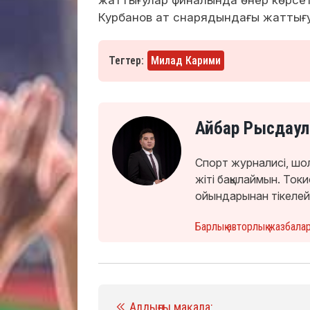
Курбанов ат снарядындағы жаттығу
Тегтер:
Милад Карими
Айбар Рысдаул
Спорт журналисі, шо
жіті бақылаймын. То
ойындарынан тікелей
Барлық авторлық жазбала
Алдыңғы мақала: