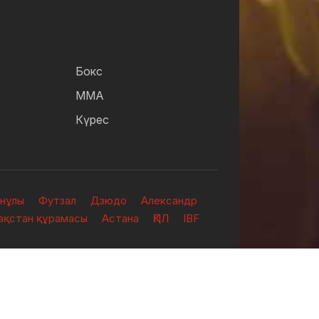
Бокс
ММА
Күрес
анұлы
Футзал
Дзюдо
Александр
зақстан құрамасы
Астана
ҚПЛ
IBF