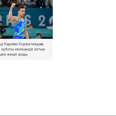
д Карими Хорватиядағы
 кубогы кезеңінде алтын
ені жеңіп алды