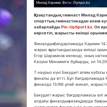
Милад Карими. Фото: Olympic.kz
Қазақстандық гимнаст Милад Кари
спорттық гимнастикадан әлем ку
хабарлайды
Pin-UpSport.kz
. Ол е
көрсетіп, жарысты екінші орынме
Финалдық бағдарламада Карими 14.3
жарыс қорытындысында екінші орын а
Егор Шарамков иеленді, оның нәтиж
Казуки Минамиге бұйырды, ол 14.20
7 наурыз күні Бакудегі әлем кубог
финалы да өтті. Бұл бағдарламада 
финалда 13.166 ұпай жинап, жарыст
Бакудегі жарыс бағдарламасы әлі 
алдағы финалдық кезеңдерде бақ с
жаттығулар финалында өнер көрсет