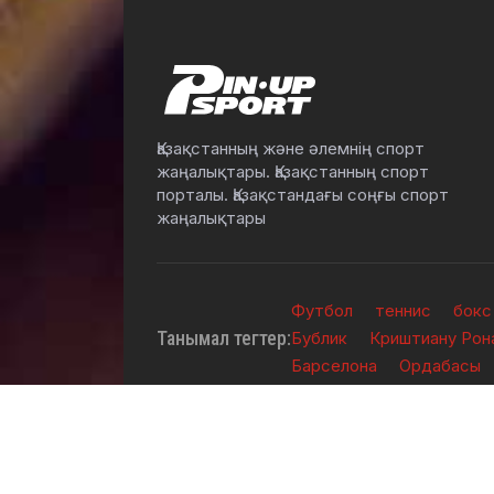
Қазақстанның және әлемнің спорт
жаңалықтары. Қазақстанның спорт
порталы. Қазақстандағы соңғы спорт
жаңалықтары
Футбол
теннис
бокс
Танымал тегтер:
Бублик
Криштиану Рон
Барселона
Ордабасы
2026 © TOO "BOS Solution" - Барлық құқықтар қо