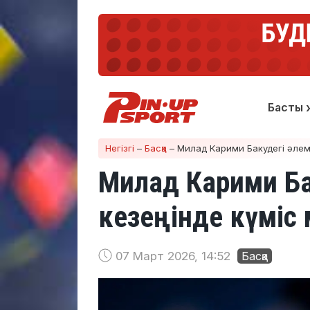
Басты 
Негізгі
–
Басқа
–
Милад Карими Бакудегі әлем
Милад Карими Ба
кезеңінде күміс
07 Март 2026, 14:52
Басқа