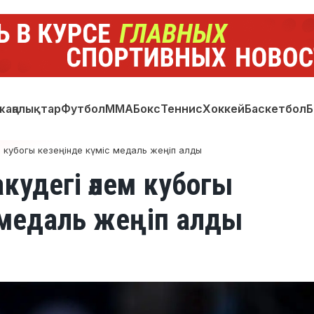
жаңалықтар
Футбол
ММА
Бокс
Теннис
Хоккей
Баскетбол
Б
 кубогы кезеңінде күміс медаль жеңіп алды
кудегі әлем кубогы
 медаль жеңіп алды