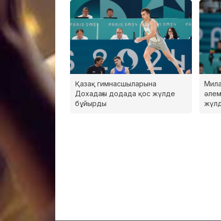
Қазақ гимнасшыларына
Мила
Дохадағы додада қос жүлде
әлем
бұйырды
жүлд