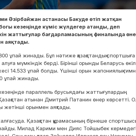
ми Әзірбайжан астанасы Бакуде өтіп жатқан
богы кезеңінде күміс жүлдегер атанды, деп
ркін жаттығулар бағдарламасының финалында өн
н аяқтады.
00 ұпай жинады. Бұл нәтиже қазақстандық спортшыға
луға мүмкіндік берді. Бірінші орынды Беларусь өкіл
есі 14.533 ұпай болды. Үшінші орын жапониялық гим
0 ұпай жинады.
ы кезеңінде параллель брусьядағы жаттығулардың
Қазақстан атынан Дмитрий Патанин өнер көрсетті. О
ы жетінші орынмен аяқтады.
жалғасуда. Қазақстан құрамасының бірнеше спортшыс
ынайды. Милад Карими мен Дияс Тойшыбек кермедег
еді. Сонымен қатар Зейнолла Идрисов пен Нариман