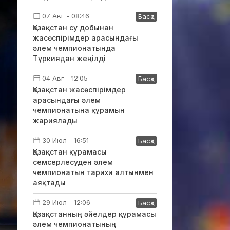
07 Авг - 08:46
Басқа
Қазақстан су добынан
жасөспірімдер арасындағы
әлем чемпионатында
Түркиядан жеңілді
04 Авг - 12:05
Басқа
Қазақстан жасөспірімдер
арасындағы әлем
чемпионатына құрамын
жариялады
30 Июл - 16:51
Басқа
Қазақстан құрамасы
семсерлесуден әлем
чемпионатын тарихи алтынмен
аяқтады
29 Июл - 12:06
Басқа
Қазақстанның әйелдер құрамасы
әлем чемпионатының