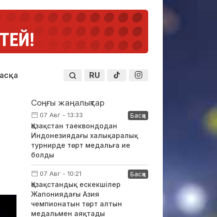
RU
асқа
Соңғы жаңалықтар
07 Авг - 13:33
Басқа
Қазақстан таеквондодан
Индонезиядағы халықаралық
турнирде төрт медальға ие
болды
07 Авг - 10:21
Басқа
Қазақстандық ескекшілер
Жапониядағы Азия
чемпионатын төрт алтын
медальмен аяқтады