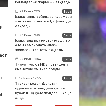
командалық жарысын аяқтады
28 Июл - 12:05
Басқа
Қазақстанның әйелдер құрамасы
әлем чемпионатын 1/8 финалда
аяқтады
ер
27 Июл - 15:05
Басқа
Қазақстандық семсерлесушілер
әлем чемпионатындағы
і
жекелей жарысты аяқтады
наст
26 Июл - 13:47
Басқа
Тимур Турлов FIDE президенті
қызметіне үміткер болды
л
17 Июл - 17:55
Басқа
Таеквондодан Қазақстан
құрамасы командалық әлем
кубогының қола жүлдесін жеңіп
ы
алды
і