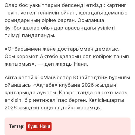
Олар бос уақыттарын белсенді өткізді: картинг
теуіп, үстел теннисін ойнап, қаладағы демалыс
орындарының біріне барған. Осылайша
футболшылар ойындар арасындағы үзілісті
тиімді пайдаланды.
«Отбасыммен және достарыммен демалыс.
Осы керемет Ақтөбе қаласын сәл көбірек танып
жатырмыз», — деп жазды Нани.
Айта кетейік, «Манчестер Юнайтедтің» бұрынғы
ойыншысы «Ақтөбе» клубына 2026 жылдың
қаңтарында ауысты. Қазіргі таңда ол жеті матч
өткізіп, бір нәтижелі пас берген. Келісімшарты
2026 жылдың соңына дейін жарамды.
Тегтер:
Луиш Нани