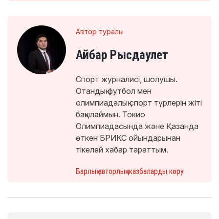
Автор туралы
Айбар Рысдаулет
Спорт журналисі, шолушы.
Отандық футбол мен
олимпиадалық спорт түрлерін жіті
бақылаймын. Токио
Олимпиадасында және Қазанда
өткен БРИКС ойындарынан
тікелей хабар тараттым.
Барлық авторлық жазбаларды көру