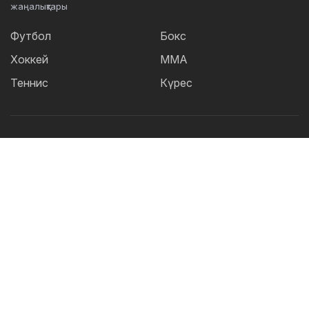
жаңалықтары
Футбол
Бокс
Хоккей
ММА
Теннис
Күрес
Танымал тегтер:
Футбол
теннис
бокс
ММА
UFC
Елена
Рыбакина
Кайрат
Жәнібек Әлімханұлы
Футзал
Дзюдо
Александр Бублик
Криштиану Роналду
КПЛ
Шавкат Рахмонов
Асу Алмабаев
Реал
Қазақстан құрамасы
Астана
ҚПЛ
IBF
Барселона
Ордабасы
УЕФА
WBO
Актобе