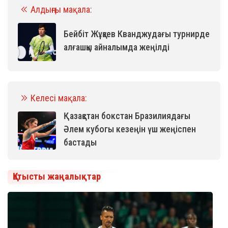
Алдыңғы мақала:
Бейбіт Жұқаев Кванджудағы турнирде
алғашқы айналымда жеңілді
Келесі мақала:
Қазақстан бокстан Бразилиядағы
Әлем кубогы кезеңін үш жеңіспен
бастады
Қатысты жаңалықтар