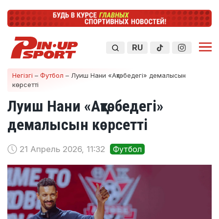
RU
Негізгі
–
Футбол
–
Луиш Нани «Ақтөбедегі» демалысын
көрсетті
Луиш Нани «Ақтөбедегі»
демалысын көрсетті
21 Апрель 2026, 11:32
Футбол