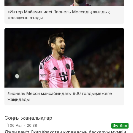
«Интер Майами» иесі Лионель Мессидің жылдық
жалақысын атады
Лионель Месси мансабындағы 900 голдық межеге
жақындады
Соңғы жаңалықтар
06 Авг - 20:38
Футбол
Джон ван’т Схип Қазақстан құрамасын басқаруы мүмкін