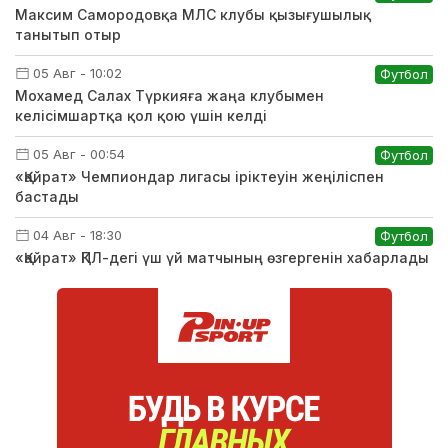
Максим Самородовқа МЛС клубы қызығушылық
танытып отыр
05 Авг - 10:02
Футбол
Мохамед Салах Түркияға жаңа клубымен
келісімшартқа қол қою үшін келді
05 Авг - 00:54
Футбол
«Қайрат» Чемпиондар лигасы іріктеуін жеңіліспен
бастады
04 Авг - 18:30
Футбол
«Қайрат» ҚПЛ-дегі үш үй матчының өзгергенін хабарлады