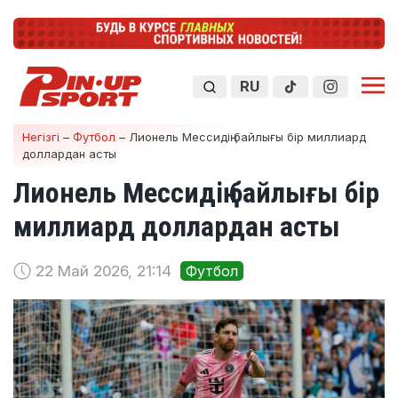
RU
Негізгі
–
Футбол
–
Лионель Мессидің байлығы бір миллиард
доллардан асты
Лионель Мессидің байлығы бір
миллиард доллардан асты
22 Май 2026, 21:14
Футбол