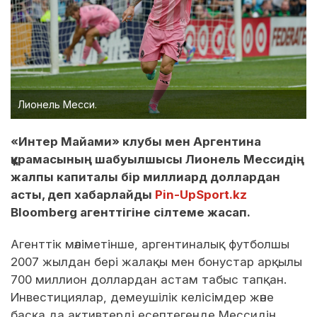
Лионель Месси.
«Интер Майами» клубы мен Аргентина
құрамасының шабуылшысы Лионель Мессидің
жалпы капиталы бір миллиард доллардан
асты, деп хабарлайды
Pin-UpSport.kz
Bloomberg агенттігіне сілтеме жасап.
Агенттік мәліметінше, аргентиналық футболшы
2007 жылдан бері жалақы мен бонустар арқылы
700 миллион доллардан астам табыс тапқан.
Инвестициялар, демеушілік келісімдер және
басқа да активтерді есептегенде Мессидің