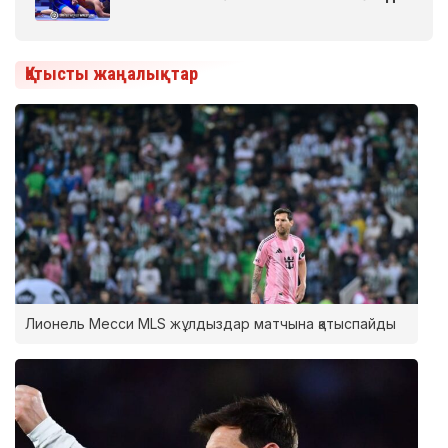
Қатысты жаңалықтар
Лионель Месси MLS жұлдыздар матчына қатыспайды