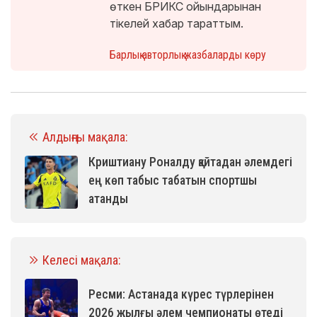
өткен БРИКС ойындарынан
тікелей хабар тараттым.
Барлық авторлық жазбаларды көру
Алдыңғы мақала:
Криштиану Роналду қайтадан әлемдегі
ең көп табыс табатын спортшы
атанды
Келесі мақала:
Ресми: Астанада күрес түрлерінен
2026 жылғы әлем чемпионаты өтеді