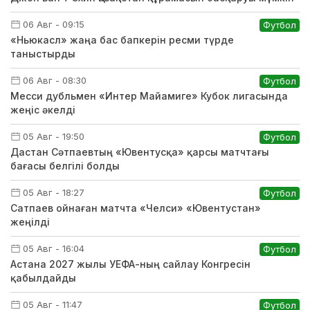
06 Авг - 09:15
Футбол
«Ньюкасл» жаңа бас бапкерін ресми түрде
таныстырды
06 Авг - 08:30
Футбол
Месси дубльмен «Интер Майамиге» Кубок лигасында
жеңіс әкелді
05 Авг - 19:50
Футбол
Дастан Сәтпаевтың «Ювентусқа» қарсы матчтағы
бағасы белгілі болды
05 Авг - 18:27
Футбол
Сатпаев ойнаған матчта «Челси» «Ювентустан»
жеңілді
05 Авг - 16:04
Футбол
Астана 2027 жылы УЕФА-ның сайлау Конгресін
қабылдайды
05 Авг - 11:47
Футбол