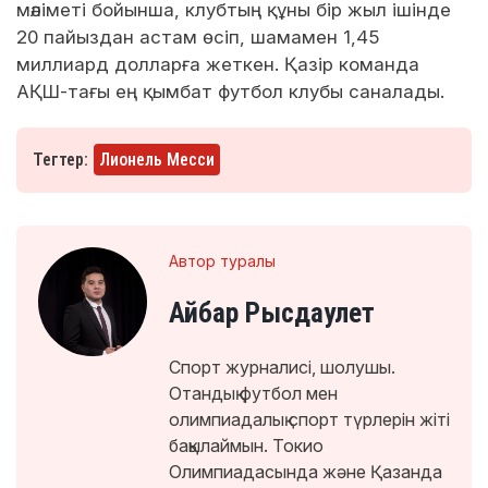
мәліметі бойынша, клубтың құны бір жыл ішінде
20 пайыздан астам өсіп, шамамен 1,45
миллиард долларға жеткен. Қазір команда
АҚШ-тағы ең қымбат футбол клубы саналады.
Тегтер:
Лионель Месси
Автор туралы
Айбар Рысдаулет
Спорт журналисі, шолушы.
Отандық футбол мен
олимпиадалық спорт түрлерін жіті
бақылаймын. Токио
Олимпиадасында және Қазанда