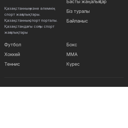
Басты жаңалықтар
Қазақстанның және әлемнің
Біз туралы
спорт жаңалықтары.
Қазақстанның спорт порталы.
Байланыс
Қазақстандағы соңғы спорт
жаңалықтары
Футбол
Бокс
Хоккей
ММА
Теннис
Күрес
Танымал тегтер:
Футбол
теннис
бокс
ММА
UFC
Елена
Рыбакина
Кайрат
Жәнібек Әлімханұлы
Футзал
Дзюдо
Александр Бублик
Криштиану Роналду
КПЛ
Шавкат Рахмонов
Асу Алмабаев
Реал