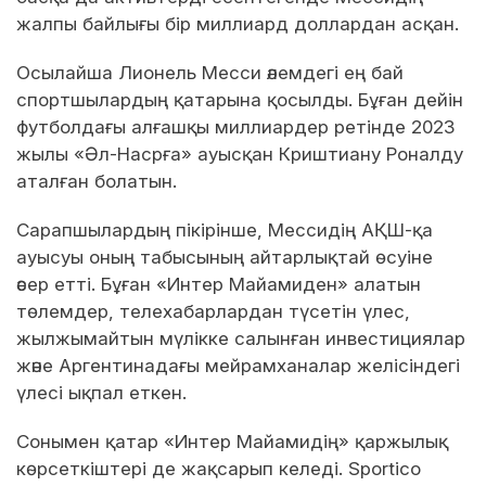
жалпы байлығы бір миллиард доллардан асқан.
Осылайша Лионель Месси әлемдегі ең бай
спортшылардың қатарына қосылды. Бұған дейін
футболдағы алғашқы миллиардер ретінде 2023
жылы «Әл-Насрға» ауысқан Криштиану Роналду
аталған болатын.
Сарапшылардың пікірінше, Мессидің АҚШ-қа
ауысуы оның табысының айтарлықтай өсуіне
әсер етті. Бұған «Интер Майамиден» алатын
төлемдер, телехабарлардан түсетін үлес,
жылжымайтын мүлікке салынған инвестициялар
және Аргентинадағы мейрамханалар желісіндегі
үлесі ықпал еткен.
Сонымен қатар «Интер Майамидің» қаржылық
көрсеткіштері де жақсарып келеді. Sportico