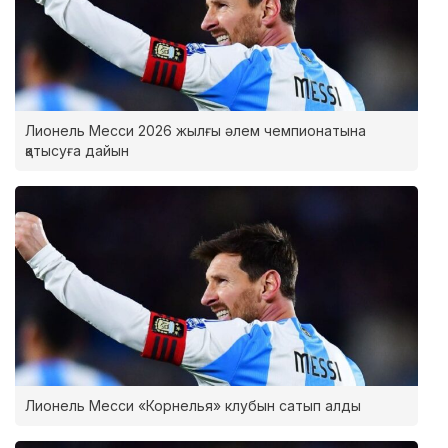
Лионель Месси 2026 жылғы әлем чемпионатына
қатысуға дайын
Лионель Месси «Корнелья» клубын сатып алды