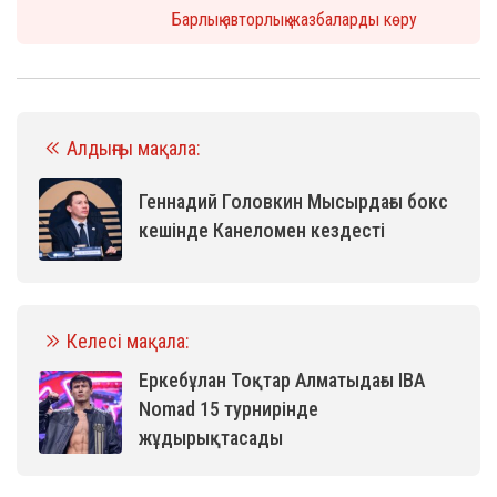
Барлық авторлық жазбаларды көру
Алдыңғы мақала:
Геннадий Головкин Мысырдағы бокс
кешінде Канеломен кездесті
Келесі мақала:
Еркебұлан Тоқтар Алматыдағы IBA
Nomad 15 турнирінде
жұдырықтасады