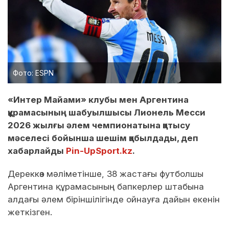
Фото: ESPN
«Интер Майами» клубы мен Аргентина
құрамасының шабуылшысы Лионель Месси
2026 жылғы әлем чемпионатына қатысу
мәселесі бойынша шешім қабылдады, деп
хабарлайды
Pin-UpSport.kz
.
Дереккөз мәліметінше, 38 жастағы футболшы
Аргентина құрамасының бапкерлер штабына
алдағы әлем біріншілігінде ойнауға дайын екенін
жеткізген.