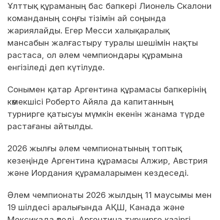
Ұлттық құраманың бас бапкері Лионель Скалони
команданың соңғы тізімін ай соңында
жариялайды. Егер Месси халықаралық
мансабын жалғастыру туралы шешімін нақты
растаса, ол әлем чемпиондары құрамына
енгізіледі деп күтілуде.
Сонымен қатар Аргентина құрамасы бапкерінің
көмекшісі Роберто Айяла да капитанның
турнирге қатысуы мүмкін екенін жанама түрде
растағаны айтылды.
2026 жылғы әлем чемпионатының топтық
кезеңінде Аргентина құрамасы Алжир, Австрия
және Иордания құрамаларымен кездеседі.
Әлем чемпионаты 2026 жылдың 11 маусымы мен
19 шілдесі аралығында АҚШ, Канада және
Мексикада өтеді. Аргентина турнирге қазіргі