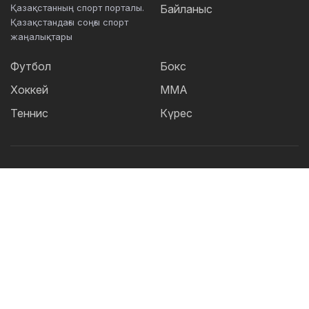
Қазақстанның спорт порталы.
Байланыс
Қазақстандағы соңғы спорт
жаңалықтары
Футбол
Бокс
Хоккей
ММА
Теннис
Күрес
Танымал тегтер:
Футбол
теннис
бокс
ММА
UFC
Елена
Рыбакина
Кайрат
Жәнібек Әлімханұлы
Футзал
Дзюдо
Александр Бублик
Криштиану Роналду
КПЛ
Шавкат Рахмонов
Асу Алмабаев
Реал
Қазақстан құрамасы
Астана
ҚПЛ
IBF
Барселона
Ордабасы
УЕФА
WBO
Актобе