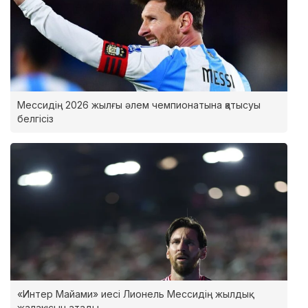
Мессидің 2026 жылғы әлем чемпионатына қатысуы
белгісіз
«Интер Майами» иесі Лионель Мессидің жылдық
жалақысын атады