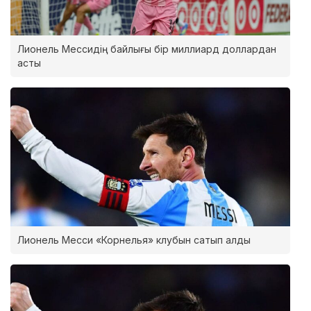
Лионель Мессидің байлығы бір миллиард доллардан
асты
Лионель Месси «Корнелья» клубын сатып алды