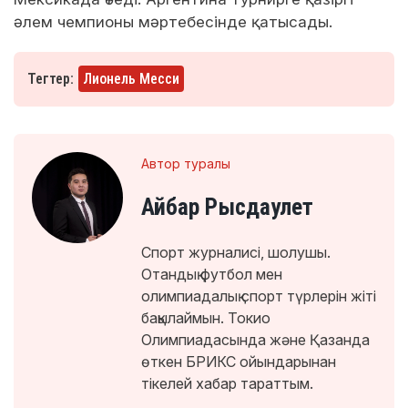
әлем чемпионы мәртебесінде қатысады.
Тегтер:
Лионель Месси
Автор туралы
Айбар Рысдаулет
Спорт журналисі, шолушы.
Отандық футбол мен
олимпиадалық спорт түрлерін жіті
бақылаймын. Токио
Олимпиадасында және Қазанда
өткен БРИКС ойындарынан
тікелей хабар тараттым.