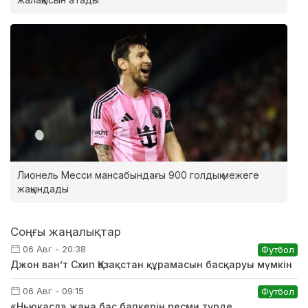
Лионель Месси мансабындағы 900 голдық межеге
жақындады
Соңғы жаңалықтар
06 Авг - 20:38
Футбол
Джон ван’т Схип Қазақстан құрамасын басқаруы мүмкін
06 Авг - 09:15
Футбол
«Ньюкасл» жаңа бас бапкерін ресми түрде