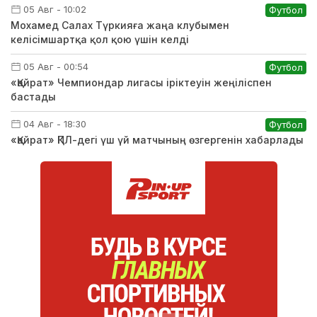
05 Авг - 10:02
Футбол
Мохамед Салах Түркияға жаңа клубымен
келісімшартқа қол қою үшін келді
05 Авг - 00:54
Футбол
«Қайрат» Чемпиондар лигасы іріктеуін жеңіліспен
бастады
04 Авг - 18:30
Футбол
«Қайрат» ҚПЛ-дегі үш үй матчының өзгергенін хабарлады