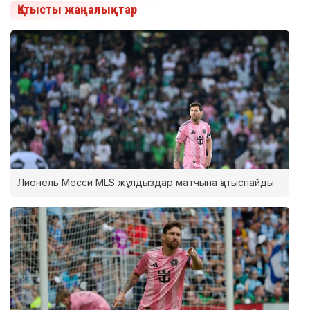
Қатысты жаңалықтар
Лионель Месси MLS жұлдыздар матчына қатыспайды