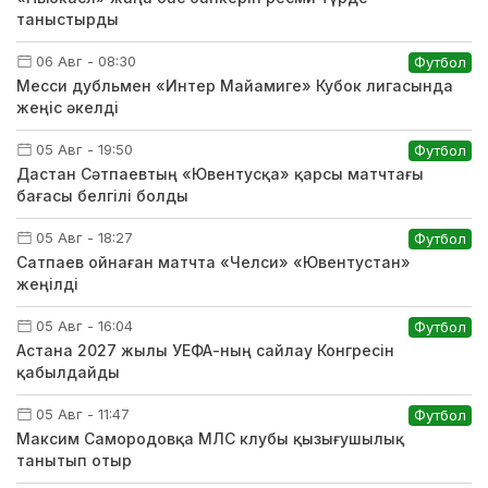
таныстырды
06 Авг - 08:30
Футбол
Месси дубльмен «Интер Майамиге» Кубок лигасында
жеңіс әкелді
05 Авг - 19:50
Футбол
Дастан Сәтпаевтың «Ювентусқа» қарсы матчтағы
бағасы белгілі болды
05 Авг - 18:27
Футбол
Сатпаев ойнаған матчта «Челси» «Ювентустан»
жеңілді
05 Авг - 16:04
Футбол
Астана 2027 жылы УЕФА-ның сайлау Конгресін
қабылдайды
05 Авг - 11:47
Футбол
Максим Самородовқа МЛС клубы қызығушылық
танытып отыр