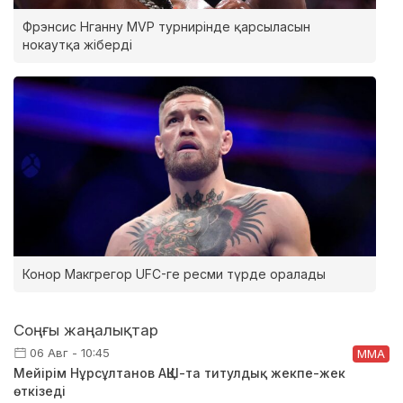
Фрэнсис Нганну MVP турнирінде қарсыласын
нокаутқа жіберді
Конор Макгрегор UFC-ге ресми түрде оралады
Соңғы жаңалықтар
06 Авг - 10:45
ММА
Мейірім Нұрсұлтанов АҚШ-та титулдық жекпе-жек
өткізеді