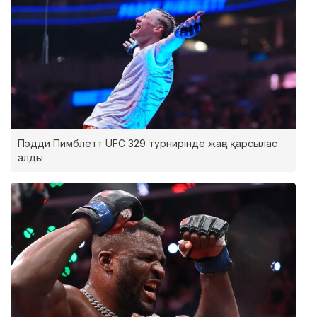
Пэдди Пимблетт UFC 329 турнирінде жаңа қарсылас
алды