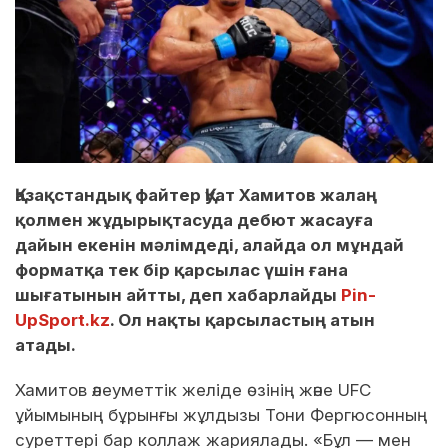
Қазақстандық файтер Қуат Хамитов жалаң
қолмен жұдырықтасуда дебют жасауға
дайын екенін мәлімдеді, алайда ол мұндай
форматқа тек бір қарсылас үшін ғана
шығатынын айтты, деп хабарлайды
Pin-
UpSport.kz
. Ол нақты қарсыластың атын
атады.
Хамитов әлеуметтік желіде өзінің және UFC
ұйымының бұрынғы жұлдызы Тони Фергюсонның
суреттері бар коллаж жариялады. «Бұл — мен