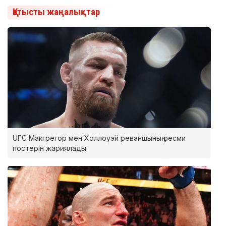
Қатысты жаңалықтар
UFC Макгрегор мен Холлоуэй реваншының ресми
постерін жариялады