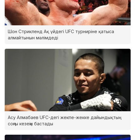
Шон Стрикленд Ақ үйдегі UFC турниріне қатыса
алмайтынын мәлімдеді
Асу Алмабаев UFC-дегі жекпе-жекке дайындықтың
соңғы кезеңін бастады