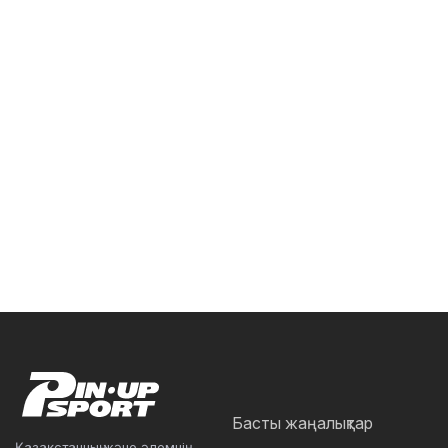
Басты жаңалықтар
Қазақстанның және әлемнің