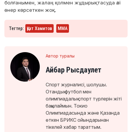
болғанымен, жалаң қолмен жұдырықтасуда әлі
өнер көрсеткен жоқ.
Тегтер:
Қуат Хамитов
ММА
Автор туралы
Айбар Рысдаулет
Спорт журналисі, шолушы.
Отандық футбол мен
олимпиадалық спорт түрлерін жіті
бақылаймын. Токио
Олимпиадасында және Қазанда
өткен БРИКС ойындарынан
тікелей хабар тараттым.