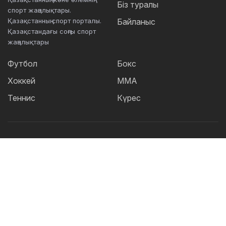
Біз туралы
спорт жаңалықтары.
Қазақстанның спорт порталы.
Байланыс
Қазақстандағы соңғы спорт
жаңалықтары
Футбол
Бокс
Хоккей
ММА
Теннис
Күрес
Танымал тегтер:
Футбол
теннис
бокс
ММА
UFC
Елена
Рыбакина
Кайрат
Жәнібек Әлімханұлы
Футзал
Дзюдо
Александр Бублик
Криштиану Роналду
КПЛ
Шавкат Рахмонов
Реал
Асу Алмабаев
Қазақстан құрамасы
Астана
ҚПЛ
IBF