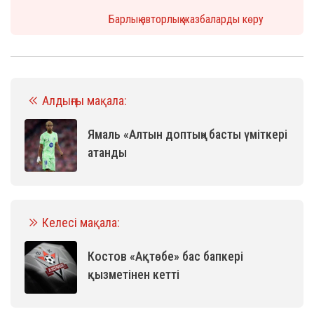
Барлық авторлық жазбаларды көру
Алдыңғы мақала:
Ямаль «Алтын доптың» басты үміткері
атанды
Келесі мақала:
Костов «Ақтөбе» бас бапкері
қызметінен кетті