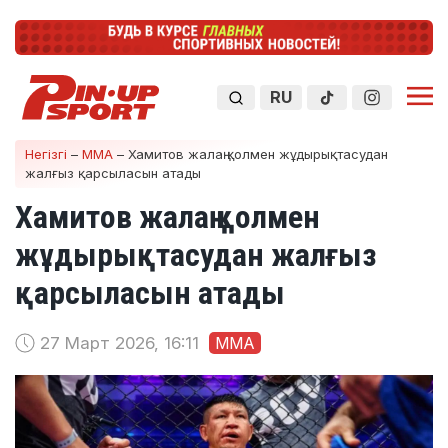
RU
Негізгі
–
ММА
–
Хамитов жалаң қолмен жұдырықтасудан
жалғыз қарсыласын атады
Хамитов жалаң қолмен
жұдырықтасудан жалғыз
қарсыласын атады
27 Март 2026, 16:11
ММА