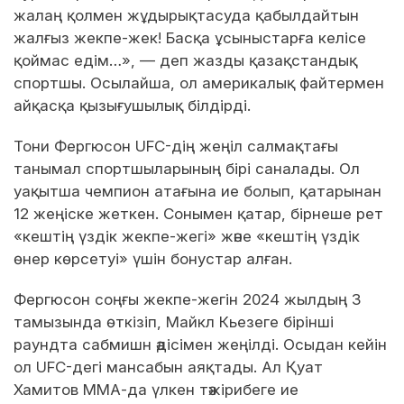
жалаң қолмен жұдырықтасуда қабылдайтын
жалғыз жекпе-жек! Басқа ұсыныстарға келісе
қоймас едім…», — деп жазды қазақстандық
спортшы. Осылайша, ол америкалық файтермен
айқасқа қызығушылық білдірді.
Тони Фергюсон UFC-дің жеңіл салмақтағы
танымал спортшыларының бірі саналады. Ол
уақытша чемпион атағына ие болып, қатарынан
12 жеңіске жеткен. Сонымен қатар, бірнеше рет
«кештің үздік жекпе-жегі» және «кештің үздік
өнер көрсетуі» үшін бонустар алған.
Фергюсон соңғы жекпе-жегін 2024 жылдың 3
тамызында өткізіп, Майкл Кьезеге бірінші
раундта сабмишн әдісімен жеңілді. Осыдан кейін
ол UFC-дегі мансабын аяқтады. Ал Қуат
Хамитов ММА-да үлкен тәжірибеге ие