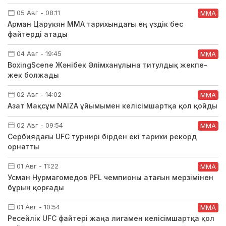
05 Авг - 08:11
ММА
Арман Царукян ММА тарихындағы ең үздік бес
файтерді атады
04 Авг - 19:45
ММА
BoxingScene Жәнібек Әлімханұлына титулдық жекпе-
жек болжады
02 Авг - 14:02
ММА
Азат Мақсұм NAIZA ұйымымен келісімшартқа қол қойды
02 Авг - 09:54
ММА
Сербиядағы UFC турнирі бірден екі тарихи рекорд
орнатты
01 Авг - 11:22
ММА
Усман Нурмагомедов PFL чемпионы атағын мерзімінен
бұрын қорғады
01 Авг - 10:54
ММА
Ресейлік UFC файтері жаңа лигамен келісімшартқа қол