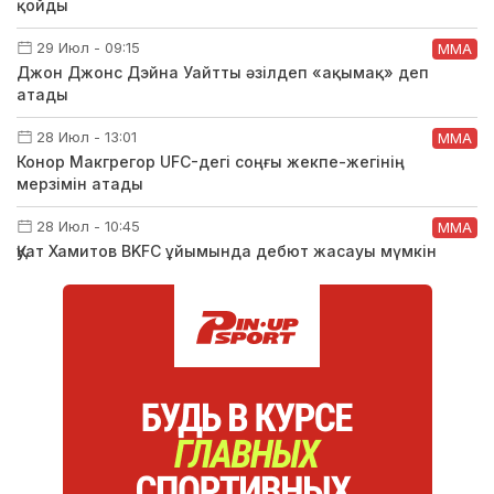
қойды
29 Июл - 09:15
ММА
Джон Джонс Дэйна Уайтты әзілдеп «ақымақ» деп
атады
28 Июл - 13:01
ММА
Конор Макгрегор UFC-дегі соңғы жекпе-жегінің
мерзімін атады
28 Июл - 10:45
ММА
Қуат Хамитов BKFC ұйымында дебют жасауы мүмкін