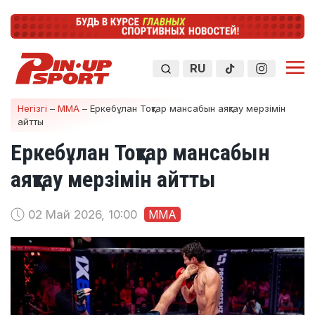
RU
Негізгі
–
ММА
–
Еркебұлан Тоқтар мансабын аяқтау мерзімін
айтты
Еркебұлан Тоқтар мансабын
аяқтау мерзімін айтты
02 Май 2026, 10:00
ММА