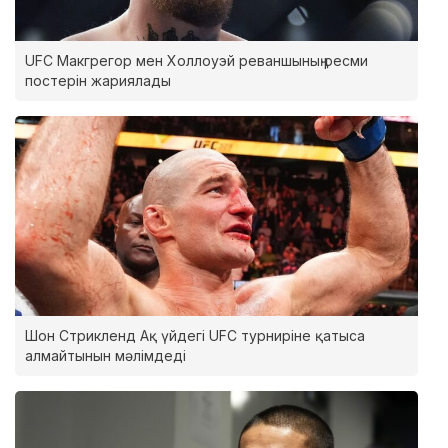
UFC Макгрегор мен Холлоуэй реваншының ресми
постерін жариялады
Шон Стрикленд Ақ үйдегі UFC турниріне қатыса
алмайтынын мәлімдеді