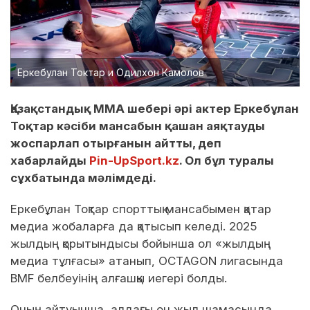
Еркебулан Токтар и Одилхон Камолов
Қазақстандық ММА шебері әрі актер Еркебұлан
Тоқтар кәсіби мансабын қашан аяқтауды
жоспарлап отырғанын айтты, деп
хабарлайды
Pin-UpSport.kz
. Ол бұл туралы
сұхбатында мәлімдеді.
Еркебұлан Тоқтар спорттық мансабымен қатар
медиа жобаларға да қатысып келеді. 2025
жылдың қорытындысы бойынша ол «жылдың
медиа тұлғасы» атанып, OCTAGON лигасында
BMF белбеуінің алғашқы иегері болды.
Оның айтуынша, алдағы он жыл шамасында