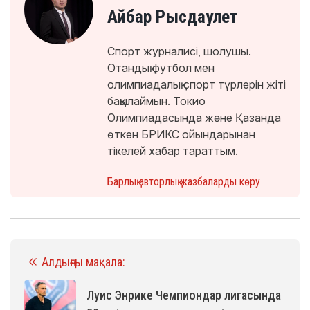
Айбар Рысдаулет
Спорт журналисі, шолушы.
Отандық футбол мен
олимпиадалық спорт түрлерін жіті
бақылаймын. Токио
Олимпиадасында және Қазанда
өткен БРИКС ойындарынан
тікелей хабар тараттым.
Барлық авторлық жазбаларды көру
Алдыңғы мақала:
Луис Энрике Чемпиондар лигасында