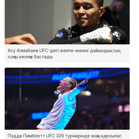
Асу Алмабаев UFC-дегі жекпе-жекке дайындықтың
соңғы кезеңін бастады
Пэдди Пимблетт UFC 329 турнирінде жаңа қарсылас