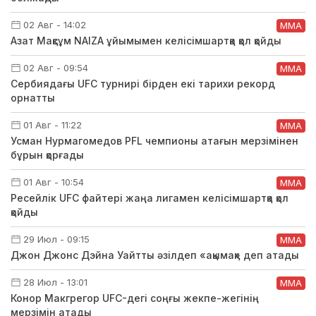
02 Авг - 14:02
ММА
Азат Мақсұм NAIZA ұйымымен келісімшартқа қол қойды
02 Авг - 09:54
ММА
Сербиядағы UFC турнирі бірден екі тарихи рекорд
орнатты
01 Авг - 11:22
ММА
Усман Нурмагомедов PFL чемпионы атағын мерзімінен
бұрын қорғады
01 Авг - 10:54
ММА
Ресейлік UFC файтері жаңа лигамен келісімшартқа қол
қойды
29 Июл - 09:15
ММА
Джон Джонс Дэйна Уайтты әзілдеп «ақымақ» деп атады
28 Июл - 13:01
ММА
Конор Макгрегор UFC-дегі соңғы жекпе-жегінің
мерзімін атады