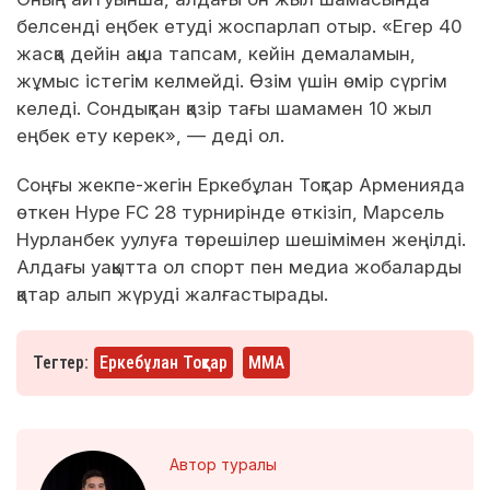
белсенді еңбек етуді жоспарлап отыр. «Егер 40
жасқа дейін ақша тапсам, кейін демаламын,
жұмыс істегім келмейді. Өзім үшін өмір сүргім
келеді. Сондықтан қазір тағы шамамен 10 жыл
еңбек ету керек», — деді ол.
Соңғы жекпе-жегін Еркебұлан Тоқтар Арменияда
өткен Hype FC 28 турнирінде өткізіп, Марсель
Нурланбек уулуға төрешілер шешімімен жеңілді.
Алдағы уақытта ол спорт пен медиа жобаларды
қатар алып жүруді жалғастырады.
Тегтер:
Еркебұлан Тоқтар
ММА
Автор туралы