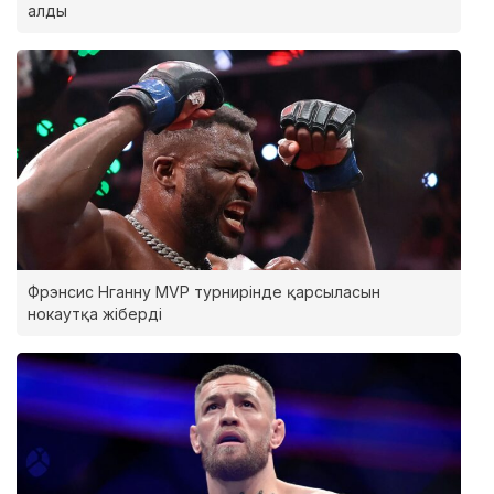
алды
Фрэнсис Нганну MVP турнирінде қарсыласын
нокаутқа жіберді