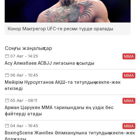
Конор Макгрегор UFC-ге ресми түрде оралады
Соңғы жаңалықтар
07 Авг - 14:25
ММА
Асу Алмабаев ACBJJ лигасына қосылды
06 Авг - 10:45
ММА
Мейірім Нұрсұлтанов АҚШ-та титулдық жекпе-жек
өткізеді
05 Авг - 08:11
ММА
Арман Царукян ММА тарихындағы ең үздік бес
файтерді атады
04 Авг - 19:45
ММА
BoxingScene Жәнібек Әлімханұлына титулдық жекпе-жек
болжады