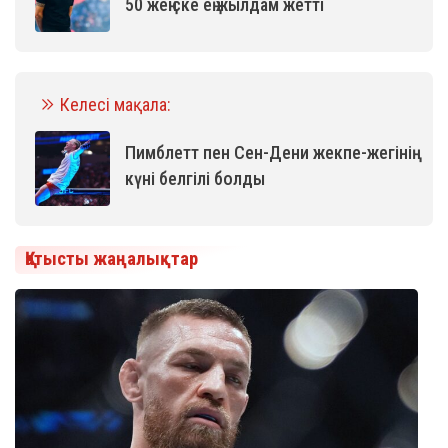
50 жеңіске ең жылдам жетті
Келесі мақала:
Пимблетт пен Сен-Дени жекпе-жегінің
күні белгілі болды
Қатысты жаңалықтар