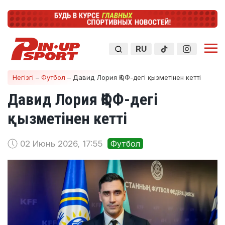
RU
Негізгі
–
Футбол
–
Давид Лория ҚФФ-дегі қызметінен кетті
Давид Лория ҚФФ-дегі
қызметінен кетті
02 Июнь 2026, 17:55
Футбол