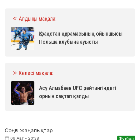
Алдыңғы мақала:
Қазақстан құрамасының ойыншысы
Польша клубына ауысты
Келесі мақала:
Асу Алмабаев UFC рейтингіндегі
орнын сақтап қалды
Соңғы жаңалықтар
06 Авг - 20:38
Футбол