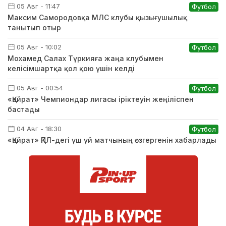
05 Авг - 11:47
Футбол
Максим Самородовқа МЛС клубы қызығушылық
танытып отыр
05 Авг - 10:02
Футбол
Мохамед Салах Түркияға жаңа клубымен
келісімшартқа қол қою үшін келді
05 Авг - 00:54
Футбол
«Қайрат» Чемпиондар лигасы іріктеуін жеңіліспен
бастады
04 Авг - 18:30
Футбол
«Қайрат» ҚПЛ-дегі үш үй матчының өзгергенін хабарлады