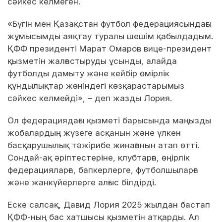
сәйкес келмеген.
«Бүгін мен Қазақстан футбол федерациясындағы
жұмысымды аяқтау туралы шешім қабылдадым.
ҚФФ президенті Марат Омаров вице-президент
қызметін жалғастыруды ұсынды, алайда
футболды дамыту және кейбір өмірлік
құндылықтар жөніндегі көзқарастарымыз
сәйкес келмейді», – деп жазды Лория.
Ол федерациядағы қызметі барысында маңызды
жобалардың жүзеге асқанын және үлкен
басқарушылық тәжірибе жинағанын атап өтті.
Сондай-ақ әріптестеріне, клубтарға, өңірлік
федерацияларға, бапкерлерге, футболшыларға
және жанкүйерлерге алғыс білдірді.
Еске салсақ, Давид Лория 2025 жылдан бастап
ҚФФ-ның бас хатшысы қызметін атқарды. Ал