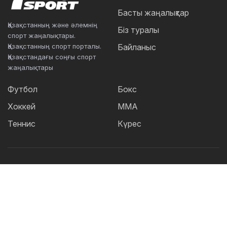
Басты жаңалықтар
Қазақстанның және әлемнің
Біз туралы
спорт жаңалықтары.
Қазақстанның спорт порталы.
Байланыс
Қазақстандағы соңғы спорт
жаңалықтары
Футбол
Бокс
Хоккей
ММА
Теннис
Күрес
Танымал тегтер:
Футбол
теннис
бокс
ММА
UFC
Елена
Рыбакина
Кайрат
Жәнібек Әлімханұлы
Футзал
Дзюдо
Александр Бублик
Криштиану Роналду