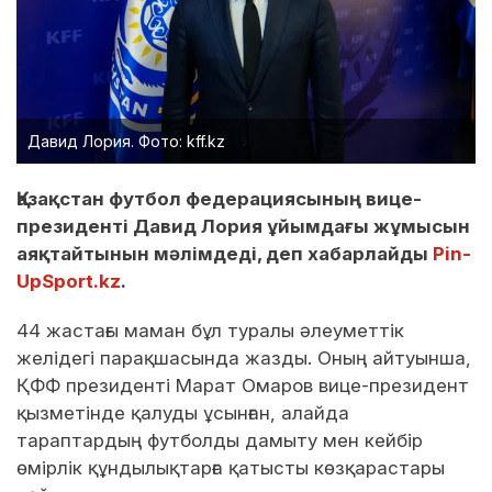
Давид Лория. Фото: kff.kz
Қазақстан футбол федерациясының вице-
президенті Давид Лория ұйымдағы жұмысын
аяқтайтынын мәлімдеді, деп хабарлайды
Pin-
UpSport.kz
.
44 жастағы маман бұл туралы әлеуметтік
желідегі парақшасында жазды. Оның айтуынша,
ҚФФ президенті Марат Омаров вице-президент
қызметінде қалуды ұсынған, алайда
тараптардың футболды дамыту мен кейбір
өмірлік құндылықтарға қатысты көзқарастары