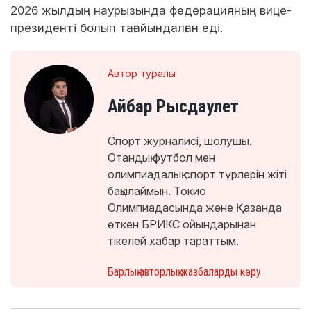
2026 жылдың наурызында федерацияның вице-
президенті болып тағайындалған еді.
Автор туралы
Айбар Рысдаулет
Спорт журналисі, шолушы.
Отандық футбол мен
олимпиадалық спорт түрлерін жіті
бақылаймын. Токио
Олимпиадасында және Қазанда
өткен БРИКС ойындарынан
тікелей хабар тараттым.
Барлық авторлық жазбаларды көру