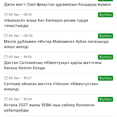
Джон ван’т Схип Қазақстан құрамасын басқаруы мүмкін
06 Авг - 09:15
Футбол
«Ньюкасл» жаңа бас бапкерін ресми түрде
таныстырды
06 Авг - 08:30
Футбол
Месси дубльмен «Интер Майамиге» Кубок лигасында
жеңіс әкелді
05 Авг - 19:50
Футбол
Дастан Сәтпаевтың «Ювентусқа» қарсы матчтағы
бағасы белгілі болды
05 Авг - 18:27
Футбол
Сатпаев ойнаған матчта «Челси» «Ювентустан»
жеңілді
05 Авг - 16:04
Футбол
Астана 2027 жылы УЕФА-ның сайлау Конгресін
қабылдайды