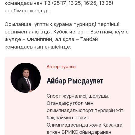
командасынан 1:3 (25:17, 13:25, 16:25, 13:25)
есебімен жеңілді.
Осылайша, ұлттық құрама турнирді төртінші
орынмен аяқтады. Кубок иегері – Вьетнам, күміс
жүлде – Филиппин, ал қола – Тайбэй
командасының еншісінде.
Автор туралы
Айбар Рысдаулет
Спорт журналисі, шолушы.
Отандық футбол мен
олимпиадалық спорт түрлерін жіті
бақылаймын. Токио
Олимпиадасында және Қазанда
өткен БРИКС ойындарынан