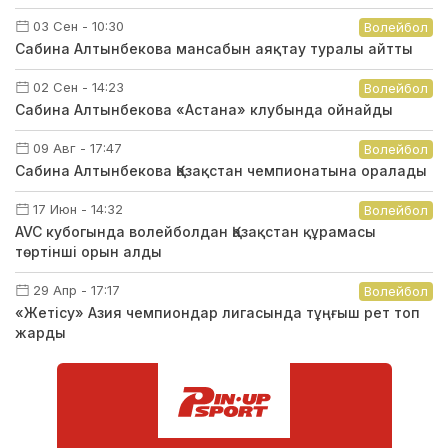
03 Сен - 10:30
Волейбол
Сабина Алтынбекова мансабын аяқтау туралы айтты
02 Сен - 14:23
Волейбол
Сабина Алтынбекова «Астана» клубында ойнайды
09 Авг - 17:47
Волейбол
Сабина Алтынбекова Қазақстан чемпионатына оралады
17 Июн - 14:32
Волейбол
AVC кубогында волейболдан Қазақстан құрамасы
төртінші орын алды
29 Апр - 17:17
Волейбол
«Жетісу» Азия чемпиондар лигасында тұңғыш рет топ
жарды