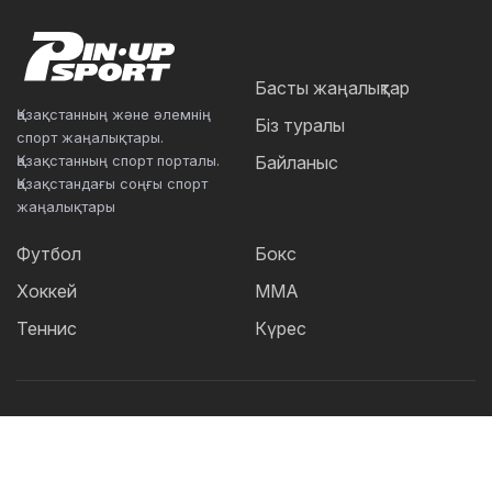
Басты жаңалықтар
Қазақстанның және әлемнің
Біз туралы
спорт жаңалықтары.
Қазақстанның спорт порталы.
Байланыс
Қазақстандағы соңғы спорт
жаңалықтары
Футбол
Бокс
Хоккей
ММА
Теннис
Күрес
Танымал тегтер:
Футбол
теннис
бокс
ММА
UFC
Елена