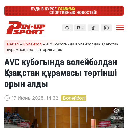
RU
Негізгі
–
Волейбол
–
AVC кубогында волейболдан Қазақстан
құрамасы төртінші орын алды
AVC кубогында волейболдан
Қазақстан құрамасы төртінші
орын алды
17 Июнь 2025, 14:32
Волейбол