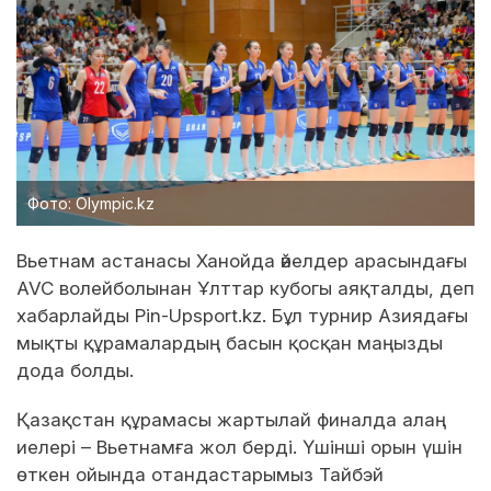
Фото: Olympic.kz
Вьетнам астанасы Ханойда әйелдер арасындағы
AVC волейболынан Ұлттар кубогы аяқталды, деп
хабарлайды Pin-Upsport.kz. Бұл турнир Азиядағы
мықты құрамалардың басын қосқан маңызды
дода болды.
Қазақстан құрамасы жартылай финалда алаң
иелері – Вьетнамға жол берді. Үшінші орын үшін
өткен ойында отандастарымыз Тайбэй