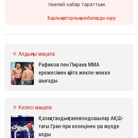
тікелей хабар тараттым.
Барлық авторлық жазбаларды көру
Алдыңғы мақала:
Рафиков пен Пираев ММА
ережесімен қайта жекпе-жекке
шығады
Келесі мақала:
Қазақстандық таеквондошылар АҚШ-
тағы Гран-при кезеңінен үш жүлде
алды