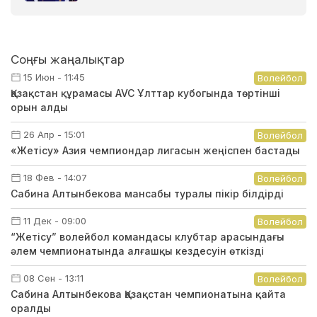
Соңғы жаңалықтар
15 Июн - 11:45
Волейбол
Қазақстан құрамасы AVC Ұлттар кубогында төртінші
орын алды
26 Апр - 15:01
Волейбол
«Жетісу» Азия чемпиондар лигасын жеңіспен бастады
18 Фев - 14:07
Волейбол
Сабина Алтынбекова мансабы туралы пікір білдірді
11 Дек - 09:00
Волейбол
“Жетісу” волейбол командасы клубтар арасындағы
әлем чемпионатында алғашқы кездесуін өткізді
08 Сен - 13:11
Волейбол
Сабина Алтынбекова Қазақстан чемпионатына қайта
оралды