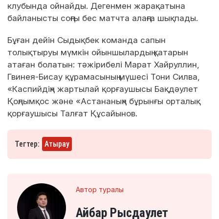
клубында ойнайды. Дегенмен жарақатына
байланысты соңғы бес матчта алаңға шықпады.
Бұған дейін Сыдықбек команда сапын
толықтыруы мүмкін ойыншылардың қатарын
атаған болатын: тәжірибелі Марат Хайруллин,
Гвинея-Бисау құрамасының мүшесі Тони Силва,
«Каспийдің» жартылай қорғаушысы Бақдәулет
Қоңлымқос және «Астананың» бұрынғы орталық
қорғаушысы Талғат Құсайынов.
Тегтер:
Атырау
Автор туралы
Айбар Рысдаулет