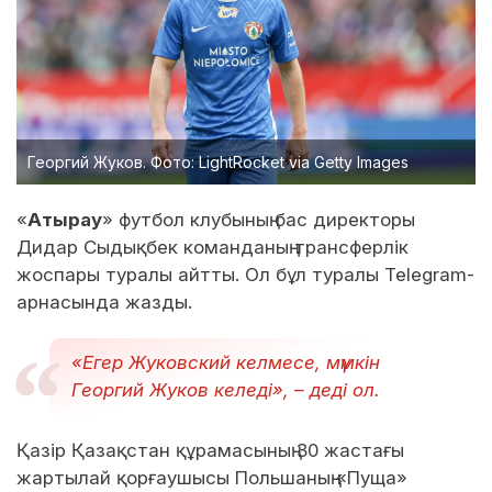
Георгий Жуков. Фото: LightRocket via Getty Images
«
Атырау
» футбол клубының бас директоры
Дидар Сыдықбек команданың трансферлік
жоспары туралы айтты. Ол бұл туралы Telegram-
арнасында жазды.
«Егер Жуковский келмесе, мүмкін
Георгий Жуков келеді», – деді ол.
Қазір Қазақстан құрамасының 30 жастағы
жартылай қорғаушысы Польшаның «Пуща»