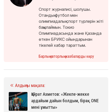
Спорт журналисі, шолушы.
Отандық футбол мен
олимпиадалық спорт түрлерін жіті
бақылаймын. Токио
Олимпиадасында және Қазанда
өткен БРИКС ойындарынан
тікелей хабар тараттым.
Барлық авторлық жазбаларды көру
Алдыңғы мақала:
Қайрат Ахметов: «Жекпе-жекке
әрдайым дайын болдым, бірақ ONE
мені ұмытты»