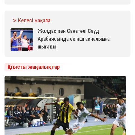
Келесі мақала:
Жолдас пен Санатәлі Сауд
Арабиясында екінші айналымға
шығады
Қатысты жаңалықтар