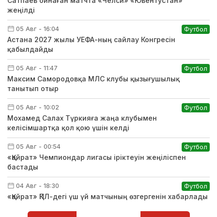
Сатпаев ойнаған матчта «Челси» «Ювентустан»
жеңілді
05 Авг - 16:04
Футбол
Астана 2027 жылы УЕФА-ның сайлау Конгресін
қабылдайды
05 Авг - 11:47
Футбол
Максим Самородовқа МЛС клубы қызығушылық
танытып отыр
05 Авг - 10:02
Футбол
Мохамед Салах Түркияға жаңа клубымен
келісімшартқа қол қою үшін келді
05 Авг - 00:54
Футбол
«Қайрат» Чемпиондар лигасы іріктеуін жеңіліспен
бастады
04 Авг - 18:30
Футбол
«Қайрат» ҚПЛ-дегі үш үй матчының өзгергенін хабарлады