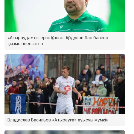
«Атырауда» өзгеріс: Қуаныш Қабдулов бас бапкер
қызметінен кетті
Владислав Васильев «Атырауға» ауысуы мүмкін