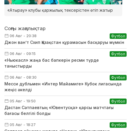
«Атырау» клубы қаржылық тексерістен өтіп жатыр
Соңғы жаңалықтар
06 Авг - 20:38
Футбол
Джон ван’т Схип Қазақстан құрамасын басқаруы мүмкін
06 Авг - 09:15
Футбол
«Ньюкасл» жаңа бас бапкерін ресми түрде
таныстырды
06 Авг - 08:30
Футбол
Месси дубльмен «Интер Майамиге» Кубок лигасында
жеңіс әкелді
05 Авг - 19:50
Футбол
Дастан Сәтпаевтың «Ювентусқа» қарсы матчтағы
бағасы белгілі болды
05 Авг - 18:27
Футбол