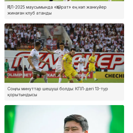
ҚПЛ-2025 маусымында «Қайрат» ең көп жанкүйер
жинаған клуб атанды
Соңғы минуттар шешуші болды: КПЛ-дегі 13-тур
қорытындысы