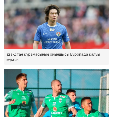
Қазақстан құрамасының ойыншысы Еуропада қалуы
мүмкін