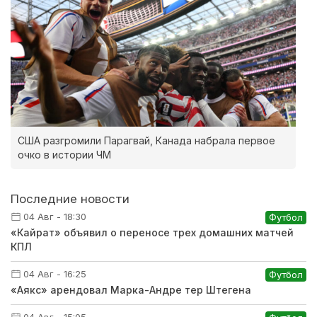
США разгромили Парагвай, Канада набрала первое
очко в истории ЧМ
Последние новости
04 Авг - 18:30
Футбол
«Кайрат» объявил о переносе трех домашних матчей
КПЛ
04 Авг - 16:25
Футбол
«Аякс» арендовал Марка-Андре тер Штегена
04 Авг - 15:05