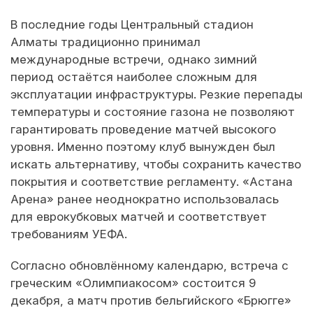
В последние годы Центральный стадион
Алматы традиционно принимал
международные встречи, однако зимний
период остаётся наиболее сложным для
эксплуатации инфраструктуры. Резкие перепады
температуры и состояние газона не позволяют
гарантировать проведение матчей высокого
уровня. Именно поэтому клуб вынужден был
искать альтернативу, чтобы сохранить качество
покрытия и соответствие регламенту. «Астана
Арена» ранее неоднократно использовалась
для еврокубковых матчей и соответствует
требованиям УЕФА.
Согласно обновлённому календарю, встреча с
греческим «Олимпиакосом» состоится 9
декабря, а матч против бельгийского «Брюгге»