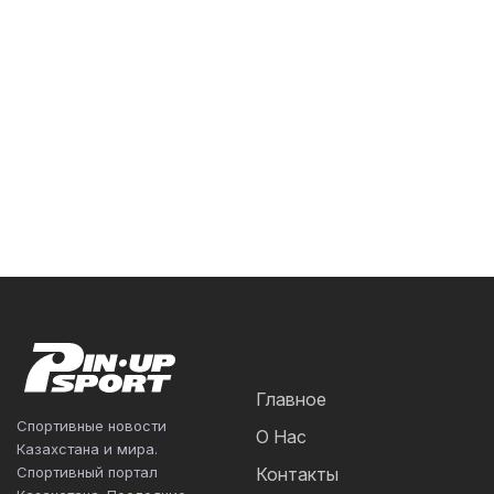
Главное
Спортивные новости
О Нас
Казахстана и мира.
Спортивный портал
Контакты