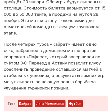
пройдёт 20 января. Обе игры будут сыграны в
столице. Стоимость билетов варьируется от 15
000 до 50 000 тенге, а продажи начнутся 28
ноября. Эти матчи станут ключевыми для
алматинской команды в текущем групповом
этапе.
После четырёх туров «Кайрат» имеет одно
очко, набранное в домашнем матче против
кипрского «Пафоса», который завершился со
счётом 0:0. Переезд в Астану позволит клубу
обеспечить проведение оставшихся матчей в
стабильных условиях, а результаты зимних игр
могут сыграть решающую роль в борьбе за
улучшение турнирной позиции.
Теги:
Кайрат
Лига Чемпионов
Футбол