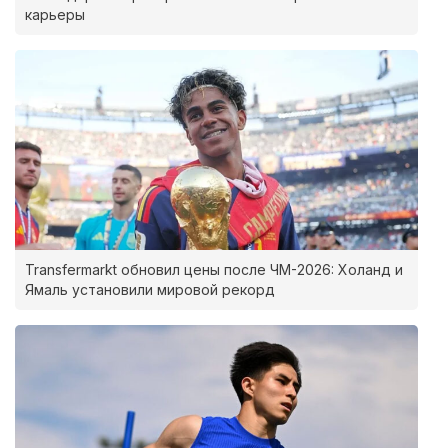
карьеры
Transfermarkt обновил цены после ЧМ-2026: Холанд и
Ямаль установили мировой рекорд