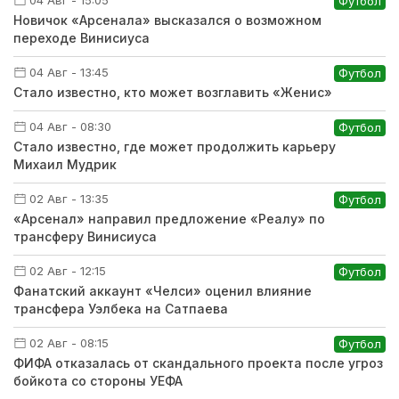
Футбол
Новичок «Арсенала» высказался о возможном
переходе Винисиуса
04 Авг - 13:45
Футбол
Стало известно, кто может возглавить «Женис»
04 Авг - 08:30
Футбол
Стало известно, где может продолжить карьеру
Михаил Мудрик
02 Авг - 13:35
Футбол
«Арсенал» направил предложение «Реалу» по
трансферу Винисиуса
02 Авг - 12:15
Футбол
Фанатский аккаунт «Челси» оценил влияние
трансфера Уэлбека на Сатпаева
02 Авг - 08:15
Футбол
ФИФА отказалась от скандального проекта после угроз
бойкота со стороны УЕФА