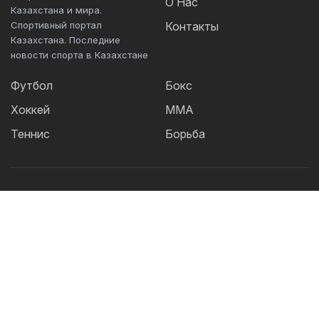
О Нас
Казахстана и мира.
Спортивный портал
Контакты
Казахстана. Последние
новости спорта в Казахстане
Футбол
Бокс
Хоккей
ММА
Теннис
Борьба
Популярные Теги:
Футбол
теннис
бокс
ММА
UFC
Елена
Рыбакина
Кайрат
Жанибек Алимханулы
КПЛ
Сборная Казахстана
Александр Бублик
Футзал
Актобе
Дзюдо
Лига Чемпионов
Криштиану
Роналду
Шавкат Рахмонов
Реал
Асу Алмабаев
Астана
IBF
Ордабасы
Барселона
WBO
УЕФА