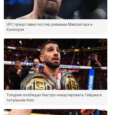
UFC представил постер реванша Макгрегора и
Холлоуэя
Топурия пообещал быстро нокаутировать Гейджи в
титульном бою