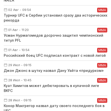
NAIZA
02 Авг - 09:54
ММА
Турнир UFC в Сербии установил сразу два исторических
рекорда
01 Авг - 11:20
ММА
Усман Нурмагомедов досрочно защитил чемпионский
титул PFL
01 Авг - 10:54
ММА
Российский боец UFC подписал контракт с новой лигой
29 Июл - 09:15
ММА
Джон Джонс в шутку назвал Дану Уайта «придурком»
28 Июл - 10:45
ММА
Куат Хамитов может дебютировать в кулачной лиге
BKFC
28 Июл - 09:15
ММА
Конор Макгрегор назвал дату своего последнего боя в
UFC