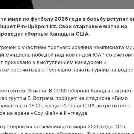
та мира по футболу 2026 года в борьбу вступят 
бщает Pin-UpSport.kz. Свои стартовые матчи на
роведут сборные Канады и США.
тречей с участием третьего хозяина чемпионата ми
й мундиаль победой над командой ЮАР со счетом 2
т приковано к выступлениям канадской и
кже рассчитывают успешно начать турнир на родно
остоятся 13 июня. В 00:00 сборная Канады сыграет
ках группы B. Встреча пройдет на стадионе «Бимо
начнется в 06:00, когда сборная США встретится с
ся на арене «Соу-Фай» в Инглвуде.
нут первыми на чемпионате мира 2026 года. Оба
эфире на телеканале «Qazsport». Турнир проходит 