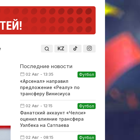
KZ
е
Последние новости
02 Авг - 13:35
Футбол
«Арсенал» направил
предложение «Реалу» по
трансферу Винисиуса
02 Авг - 12:15
Футбол
Фанатский аккаунт «Челси»
оценил влияние трансфера
Уэлбека на Сатпаева
02 Авг - 08:15
Футбол