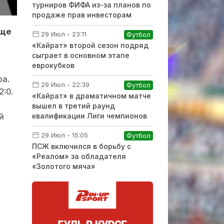
турниров ФИФА из-за планов по
продаже прав инвесторам
еще
29 Июл - 23:11
Футбол
«Кайрат» второй сезон подряд
сыграет в основном этапе
еврокубков
ра.
29 Июл - 22:39
Футбол
:0.
«Кайрат» в драматичном матче
вышел в третий раунд
й
квалификации Лиги чемпионов
29 Июл - 15:05
Футбол
ПСЖ включился в борьбу с
«Реалом» за обладателя
«Золотого мяча»
в