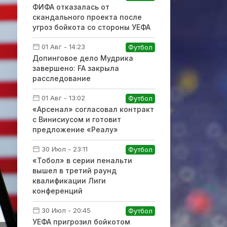
ФИФА отказалась от
скандального проекта после
угроз бойкота со стороны УЕФА
01 Авг - 14:23
Футбол
Допинговое дело Мудрика
завершено: FA закрыла
расследование
01 Авг - 13:02
Футбол
«Арсенал» согласовал контракт
с Винисиусом и готовит
предложение «Реалу»
30 Июл - 23:11
Футбол
«Тобол» в серии пенальти
вышел в третий раунд
квалификации Лиги
конференций
30 Июл - 20:45
Футбол
УЕФА пригрозил бойкотом