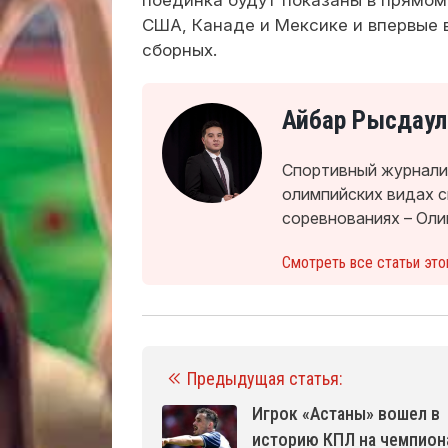
США, Канаде и Мексике и впервые 
сборных.
Айбар Рысдаул
Спортивный журналис
олимпийских видах 
соревнованиях – Оли
Смотреть все статьи это
Предыдущая статья:
Игрок «Астаны» вошел в
историю КПЛ на чемпион