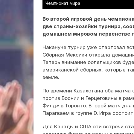
Чемпионат мира
Во второй игровой день чемпиона
две страны-хозяйки турнира, соо
домашнем мировом первенстве п
Накануне турнир уже стартовал вс
Сборная Мексики открыла домашни
Теперь внимание болельщиков буде
американской сборных, которые та
земле.
По времени Казахстана оба матча с
против Боснии и Герцеговины в рам
Филд» в Торонто. Второй матч дня 
Парагваем в группе D. Игра состоит
Для Канады и США эти встречи ста
поединка будут показаны в прямом 