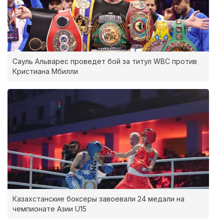
Сауль Альварес проведет бой за титул WBC против
Кристиана Мбилли
Казахстанские боксеры завоевали 24 медали на
чемпионате Азии U15