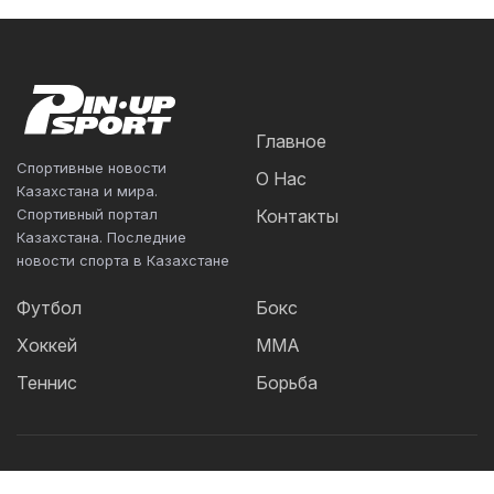
Главное
Спортивные новости
О Нас
Казахстана и мира.
Спортивный портал
Контакты
Казахстана. Последние
новости спорта в Казахстане
Футбол
Бокс
Хоккей
ММА
Теннис
Борьба
Популярные Теги: