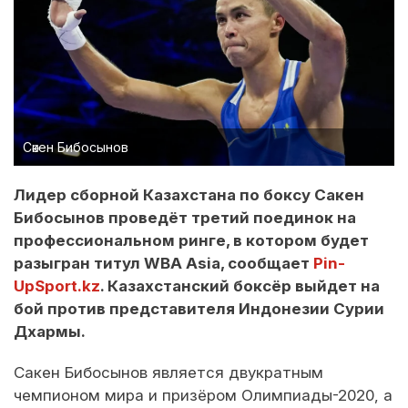
Сәкен Бибосынов
Лидер сборной Казахстана по боксу Сакен
Бибосынов проведёт третий поединок на
профессиональном ринге, в котором будет
разыгран титул WBA Asia, сообщает
Pin-
UpSport.kz
. Казахстанский боксёр выйдет на
бой против представителя Индонезии Сурии
Дхармы.
Сакен Бибосынов является двукратным
чемпионом мира и призёром Олимпиады-2020, а