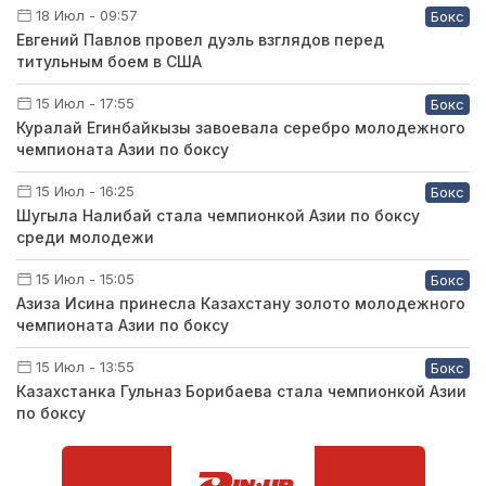
18 Июл - 09:57
Бокс
Евгений Павлов провел дуэль взглядов перед
титульным боем в США
15 Июл - 17:55
Бокс
Куралай Егинбайкызы завоевала серебро молодежного
чемпионата Азии по боксу
15 Июл - 16:25
Бокс
Шугыла Налибай стала чемпионкой Азии по боксу
среди молодежи
15 Июл - 15:05
Бокс
Азиза Исина принесла Казахстану золото молодежного
чемпионата Азии по боксу
15 Июл - 13:55
Бокс
Казахстанка Гульназ Борибаева стала чемпионкой Азии
по боксу