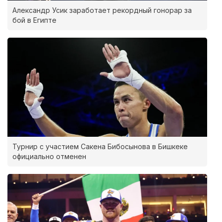
Александр Усик заработает рекордный гонорар за
бой в Египте
Турнир с участием Сакена Бибосынова в Бишкеке
официально отменен