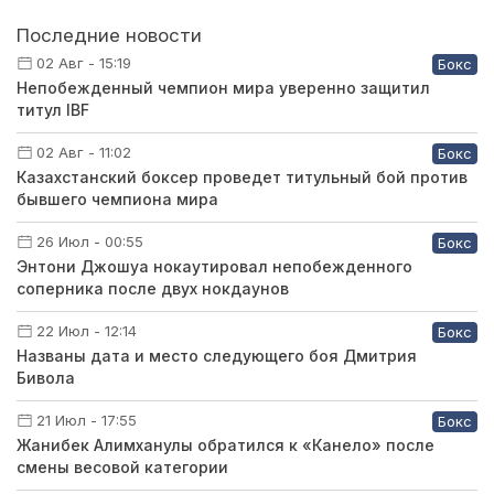
Последние новости
02 Авг - 15:19
Бокс
Непобежденный чемпион мира уверенно защитил
титул IBF
02 Авг - 11:02
Бокс
Казахстанский боксер проведет титульный бой против
бывшего чемпиона мира
26 Июл - 00:55
Бокс
Энтони Джошуа нокаутировал непобежденного
соперника после двух нокдаунов
22 Июл - 12:14
Бокс
Названы дата и место следующего боя Дмитрия
Бивола
21 Июл - 17:55
Бокс
Жанибек Алимханулы обратился к «Канело» после
смены весовой категории