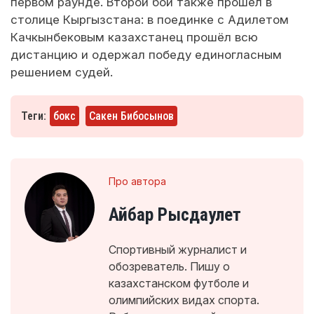
первом раунде. Второй бой также прошёл в
столице Кыргызстана: в поединке с Адилетом
Качкынбековым казахстанец прошёл всю
дистанцию и одержал победу единогласным
решением судей.
Теги:
бокс
Сакен Бибосынов
Про автора
Айбар Рысдаулет
Спортивный журналист и
обозреватель. Пишу о
казахстанском футболе и
олимпийских видах спорта.