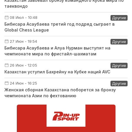
Казахстан завоевал бронзу командного Кубка мира по
таеквондо
08 Июл - 10:48
Другие
Бибисара Асаубаева третий год подряд сыграет в
Global Chess League
27 Июн - 19:54
Другие
Бибисара Асаубаева и Алуа Нурман выступят на
чемпионате мира по фристайл-шахматам
26 Июн - 12:05
Другие
Казахстан уступил Бахрейну на Кубке наций AVC
24 Июн - 16:25
Другие
Женская сборная Казахстана поборется за бронзу
чемпионата Азии по фехтованию