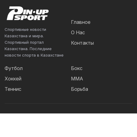
Главное
Спортивные новости
О Нас
Казахстана и мира.
Спортивный портал
Контакты
Казахстана. Последние
новости спорта в Казахстане
Футбол
Бокс
Хоккей
ММА
Теннис
Борьба
Популярные Теги:
Футбол
теннис
бокс
ММА
UFC
Елена
Рыбакина
Кайрат
Жанибек Алимханулы
КПЛ