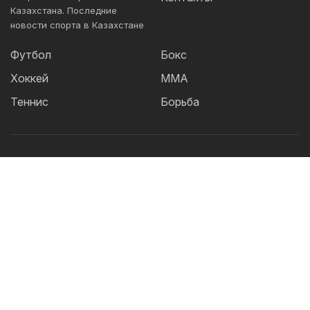
Казахстана. Последние
новости спорта в Казахстане
Футбол
Бокс
Хоккей
ММА
Теннис
Борьба
Популярные Теги:
Футбол
теннис
бокс
ММА
UFC
Елена
Рыбакина
Кайрат
Жанибек Алимханулы
КПЛ
Сборная Казахстана
Александр Бублик
Актобе
Футзал
Дзюдо
Криштиану Роналду
Лига
Чемпионов
Шавкат Рахмонов
Реал
Асу
Алмабаев
Астана
Ордабасы
IBF
Барселона
WBO
УЕФА