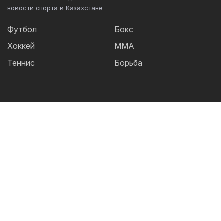
новости спорта в Казахстане
Футбол
Бокс
Хоккей
ММА
Теннис
Борьба
Популярные Теги:
Футбол
теннис
бокс
ММА
UFC
Елена
Рыбакина
Кайрат
Жанибек Алимханулы
КПЛ
Сборная Казахстана
Александр Бублик
Футзал
Актобе
Дзюдо
Лига Чемпионов
Криштиану
Роналду
Шавкат Рахмонов
Реал
Асу Алмабаев
Астана
IBF
Ордабасы
Барселона
WBO
УЕФА