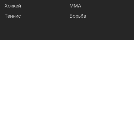
Хоккей
ММА
Теннис
Борьба
Популярные Теги:
Футбол
теннис
бокс
ММА
UFC
Елена
Рыбакина
Кайрат
Жанибек Алимханулы
КПЛ
Сборная Казахстана
Александр Бублик
Футзал
Актобе
Дзюдо
Лига Чемпионов
Криштиану
Роналду
Шавкат Рахмонов
Реал
Асу Алмабаев
Астана
IBF
Ордабасы
Барселона
WBO
УЕФА
2026 © TOO "BOS Solution" - Все права защищены.