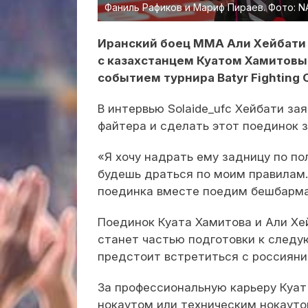
Фаниль Рафиков и Мариф Пираев. Фото: N
Иранский боец ММА Али Хейбати
с казахстанцем Куатом Хамитов
событием турнира Batyr Fighting 
В интервью Solaide_ufc Хейбати за
файтера и сделать этот поединок
«Я хочу надрать ему задницу по по
будешь драться по моим правилам. 
поединка вместе поедим бешбармак
Поединок Куата Хамитова и Али Хе
станет частью подготовки к следу
предстоит встретиться с россиян
За профессиональную карьеру Куат 
нокаутом или техническим нокауто