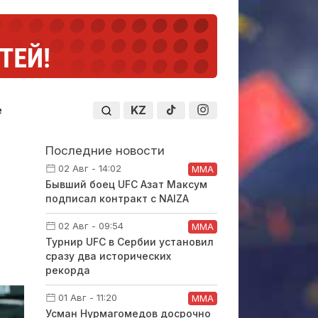
KZ
е
Последние новости
02 Авг - 14:02
ММА
Бывший боец UFC Азат Максум
подписал контракт с NAIZA
02 Авг - 09:54
ММА
Турнир UFC в Сербии установил
сразу два исторических
рекорда
01 Авг - 11:20
ММА
Усман Нурмагомедов досрочно