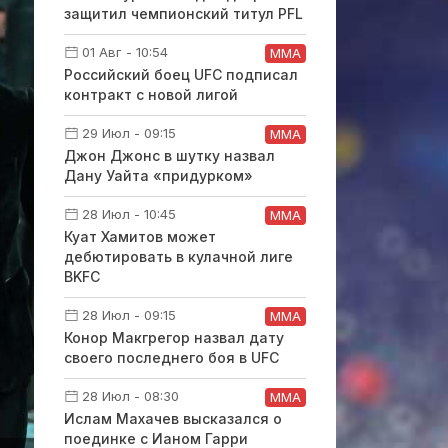
защитил чемпионский титул PFL
01 Авг - 10:54
ММА
Российский боец UFC подписал
контракт с новой лигой
29 Июл - 09:15
ММА
Джон Джонс в шутку назвал
Дану Уайта «придурком»
28 Июл - 10:45
ММА
Куат Хамитов может
дебютировать в кулачной лиге
BKFC
28 Июл - 09:15
ММА
Конор Макгрегор назвал дату
своего последнего боя в UFC
28 Июл - 08:30
ММА
Ислам Махачев высказался о
поединке с Ианом Гарри