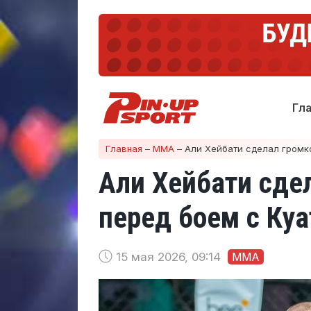
Гл
Главная
–
ММА
–
Али Хейбати сделал громк
Али Хейбати сде
перед боем с Ку
15 мая 2026, 09:14
ММА