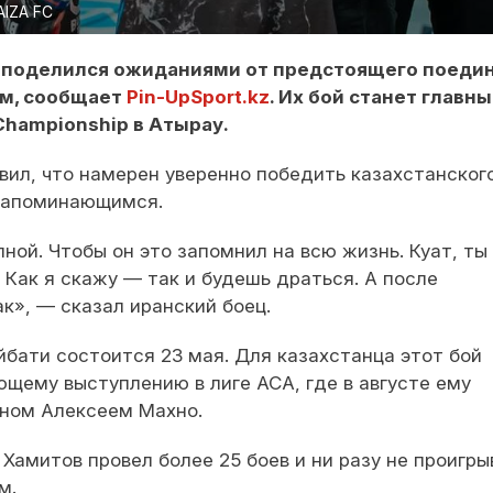
AIZA FC
 поделился ожиданиями от предстоящего поеди
ым, сообщает
Pin-UpSport.kz
. Их бой станет главн
Championship в Атырау.
явил, что намерен уверенно победить казахстанског
 запоминающимся.
лной. Чтобы он это запомнил на всю жизнь. Куат, ты
Как я скажу — так и будешь драться. А после
», — сказал иранский боец.
йбати состоится 23 мая. Для казахстанца этот бой
ющему выступлению в лиге ACA, где в августе ему
ином Алексеем Махно.
Хамитов провел более 25 боев и ни разу не проигры
м.