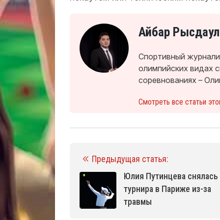
Айбар Рысдаул
Спортивный журналис
олимпийских видах 
соревнованиях – Оли
Смотреть все статьи это
Предыдущая статья:
Юлия Путинцева снялась
турнира в Париже из-за
травмы