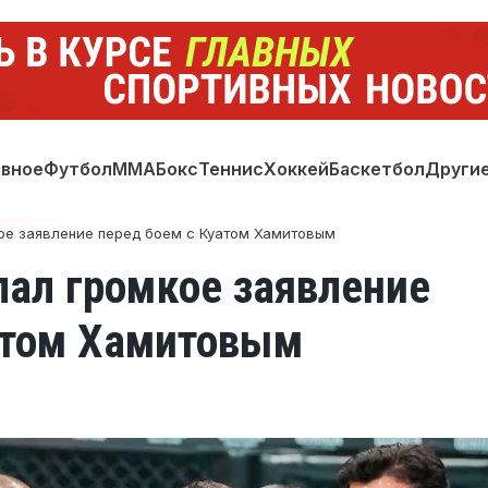
авное
Футбол
ММА
Бокс
Теннис
Хоккей
Баскетбол
Други
ое заявление перед боем с Куатом Хамитовым
лал громкое заявление
атом Хамитовым