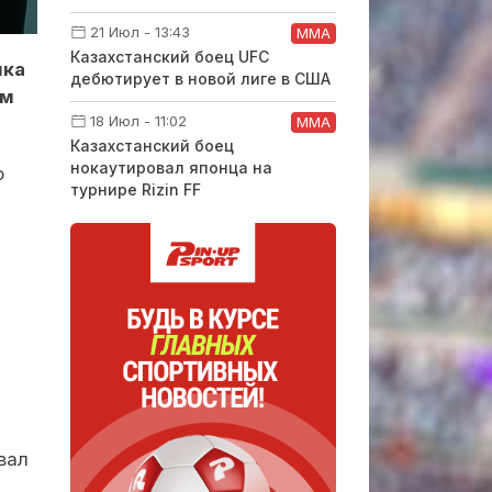
21 Июл - 13:43
ММА
Казахстанский боец UFC
нка
дебютирует в новой лиге в США
ым
18 Июл - 11:02
ММА
Казахстанский боец
нокаутировал японца на
о
турнире Rizin FF
вал