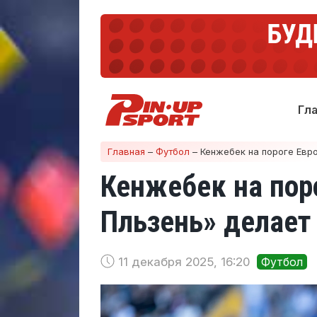
Гл
Главная
–
Футбол
–
Кенжебек на пороге Евр
Кенжебек на пор
Пльзень» делает
11 декабря 2025, 16:20
Футбол