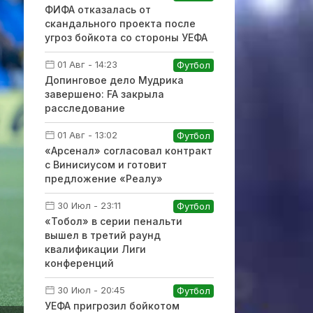
ФИФА отказалась от
скандального проекта после
угроз бойкота со стороны УЕФА
01 Авг - 14:23
Футбол
Допинговое дело Мудрика
завершено: FA закрыла
расследование
01 Авг - 13:02
Футбол
«Арсенал» согласовал контракт
с Винисиусом и готовит
предложение «Реалу»
30 Июл - 23:11
Футбол
«Тобол» в серии пенальти
вышел в третий раунд
квалификации Лиги
конференций
30 Июл - 20:45
Футбол
УЕФА пригрозил бойкотом