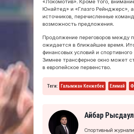
«Локомотив». Кроме того, вниман
Юнайтед» и «Глазго Рейнджерс», а
источников, перечисленные коман
возможность предложения.
Продолжение переговоров между п
ожидается в ближайшее время. Ито
финансовых условий и спортивного
Зимнее трансферное окно может с
в европейское первенство.
Теги:
Галымжан Кенжебек
Елимай
Ф
Айбар Рысдаул
Спортивный журналис