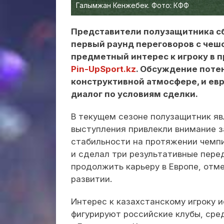
Галымжан Кенжебек. Фото: КФФ
Представители полузащитника с
первый раунд переговоров с чеш
предметный интерес к игроку в 
Pin-UpSport.kz
. Обсуждение поте
конструктивной атмосфере, и ев
диалог по условиям сделки.
В текущем сезоне полузащитник яв
выступления привлекли внимание з
стабильности на протяжении чемпио
и сделал три результативные пере
продолжить карьеру в Европе, отм
развитии.
Интерес к казахстанскому игроку и
фигурируют российские клубы, сре