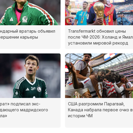
ндарный вратарь объявил
Transfermarkt обновил цены
вершении карьеры
после ЧМ-2026: Холанд и Ямал
установили мировой рекорд
рат» подписал экс-
США разгромили Парагвай,
адающего мадридского
Канада набрала первое очко в
ла»
истории ЧМ