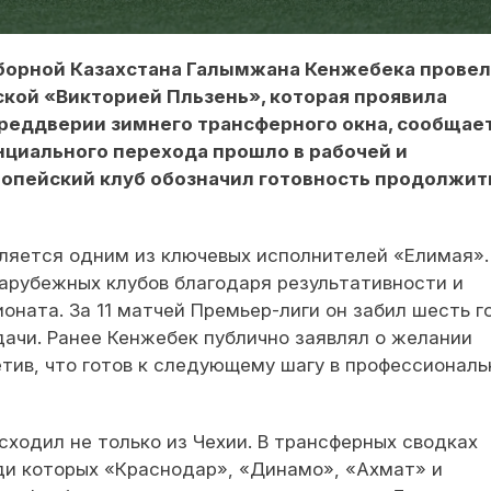
борной Казахстана Галымжана Кенжебека прове
ской «Викторией Пльзень», которая проявила
преддверии зимнего трансферного окна, сообщае
нциального перехода прошло в рабочей и
ропейский клуб обозначил готовность продолжит
ляется одним из ключевых исполнителей «Елимая».
арубежных клубов благодаря результативности и
ната. За 11 матчей Премьер-лиги он забил шесть г
дачи. Ранее Кенжебек публично заявлял о желании
етив, что готов к следующему шагу в профессионал
сходил не только из Чехии. В трансферных сводках
ди которых «Краснодар», «Динамо», «Ахмат» и