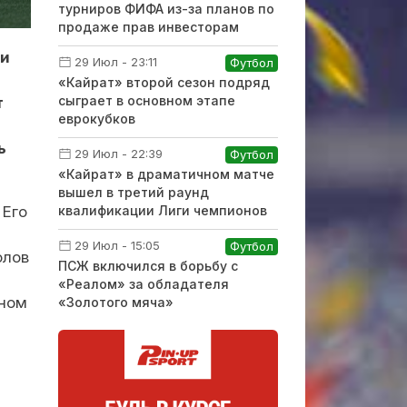
турниров ФИФА из-за планов по
продаже прав инвесторам
ли
29 Июл - 23:11
Футбол
«Кайрат» второй сезон подряд
сыграет в основном этапе
т
еврокубков
ь
29 Июл - 22:39
Футбол
«Кайрат» в драматичном матче
вышел в третий раунд
квалификации Лиги чемпионов
 Его
29 Июл - 15:05
Футбол
олов
ПСЖ включился в борьбу с
«Реалом» за обладателя
ьном
«Золотого мяча»