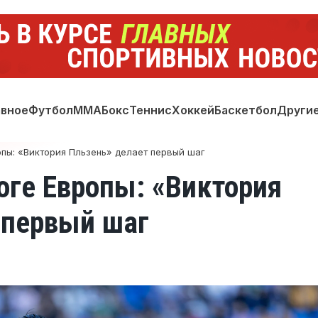
авное
Футбол
ММА
Бокс
Теннис
Хоккей
Баскетбол
Други
опы: «Виктория Пльзень» делает первый шаг
оге Европы: «Виктория
 первый шаг