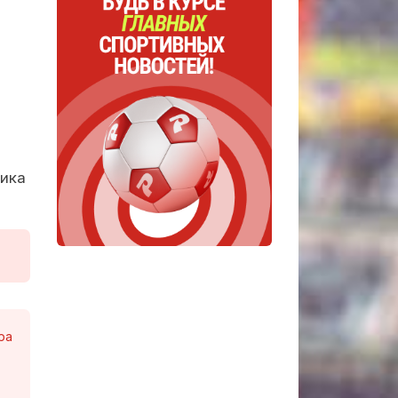
ика
ра