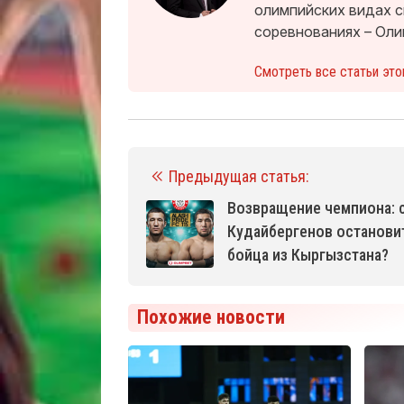
олимпийских видах 
соревнованиях – Оли
Смотреть все статьи это
Предыдущая статья:
Возвращение чемпиона: 
Кудайбергенов останови
бойца из Кыргызстана?
Похожие новости