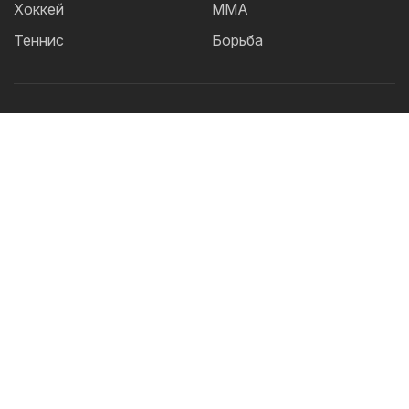
Хоккей
ММА
Теннис
Борьба
Популярные Теги:
Футбол
теннис
бокс
ММА
UFC
Елена
Рыбакина
Кайрат
Жанибек Алимханулы
КПЛ
Сборная Казахстана
Александр Бублик
Футзал
Актобе
Дзюдо
Лига Чемпионов
Криштиану
Роналду
Шавкат Рахмонов
Асу Алмабаев
Реал
Астана
Ордабасы
IBF
Барселона
Тобол
WBO
2026 © TOO "BOS Solution" - Все права защищены.