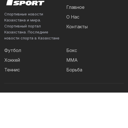
Главное
Спортивные новости
О Нас
Казахстана и мира.
Спортивный портал
Контакты
Казахстана. Последние
новости спорта в Казахстане
Футбол
Бокс
Хоккей
ММА
Теннис
Борьба
Популярные Теги:
Футбол
теннис
бокс
ММА
UFC
Елена
Рыбакина
Кайрат
Жанибек Алимханулы
КПЛ
Сборная Казахстана
Александр Бублик
Актобе