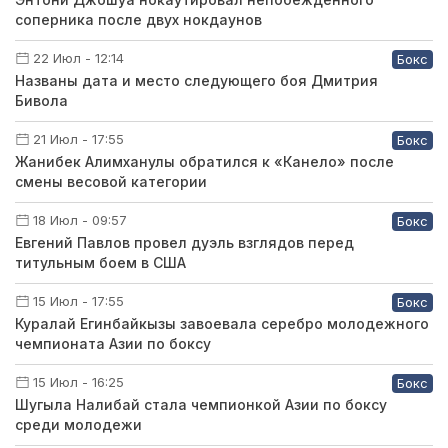
соперника после двух нокдаунов
22 Июл - 12:14
Бокс
Названы дата и место следующего боя Дмитрия
Бивола
21 Июл - 17:55
Бокс
Жанибек Алимханулы обратился к «Канело» после
смены весовой категории
18 Июл - 09:57
Бокс
Евгений Павлов провел дуэль взглядов перед
титульным боем в США
15 Июл - 17:55
Бокс
Куралай Егинбайкызы завоевала серебро молодежного
чемпионата Азии по боксу
15 Июл - 16:25
Бокс
Шугыла Налибай стала чемпионкой Азии по боксу
среди молодежи