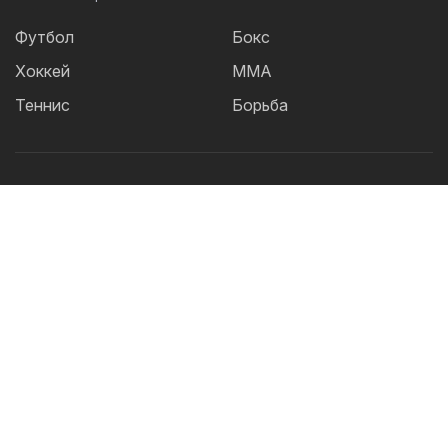
Футбол
Бокс
Хоккей
ММА
Теннис
Борьба
Популярные Теги:
Футбол
теннис
бокс
ММА
UFC
Елена
Рыбакина
Кайрат
Жанибек Алимханулы
КПЛ
Сборная Казахстана
Александр Бублик
Футзал
Актобе
Дзюдо
Лига Чемпионов
Криштиану
Роналду
Шавкат Рахмонов
Реал
Асу Алмабаев
Астана
Ордабасы
IBF
Барселона
WBO
УЕФА
2026 © TOO "BOS Solution" - Все права защищены.