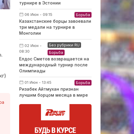
турнире в Эстонии
06 Июн - 09:15
Борьба
Казахстанские борцы завоевали
три медали на турнире в
Монголии
Без рубрики RU
02 Июн -
08:30
Борьба
.
Елдос Сметов возвращается на
международный турнир после
Олимпиады
кг)
01 Июн - 13:45
Борьба
Ризабек Айтмухан признан
лучшим борцом месяца в мире
ра