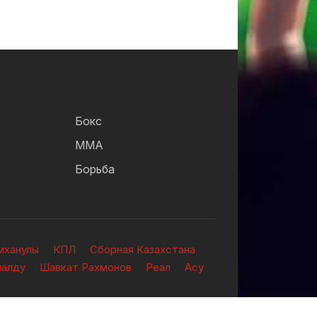
Бокс
ММА
Борьба
мханулы
КПЛ
Сборная Казахстана
налду
Шавкат Рахмонов
Реал
Асу