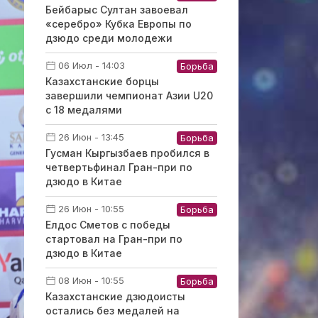
Бейбарыс Султан завоевал
«серебро» Кубка Европы по
дзюдо среди молодежи
06 Июл - 14:03
Борьба
Казахстанские борцы
завершили чемпионат Азии U20
с 18 медалями
26 Июн - 13:45
Борьба
Гусман Кыргызбаев пробился в
четвертьфинал Гран-при по
дзюдо в Китае
26 Июн - 10:55
Борьба
Елдос Сметов с победы
стартовал на Гран-при по
дзюдо в Китае
08 Июн - 10:55
Борьба
Казахстанские дзюдоисты
остались без медалей на