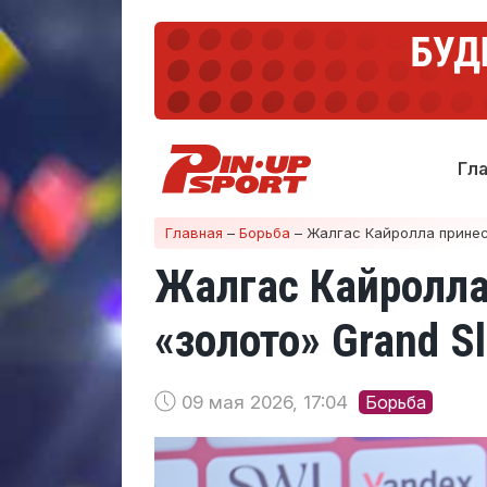
Гл
Главная
–
Борьба
–
Жалгас Кайролла принес 
Жалгас Кайролла
«золото» Grand S
09 мая 2026, 17:04
Борьба