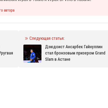
го автора
Следующая статья:
л
Дзюдоист Ансарбек Гайнуллин
Уругвая
стал бронзовым призером Grand
Slam в Астане