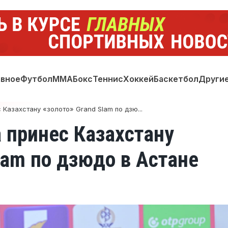
авное
Футбол
ММА
Бокс
Теннис
Хоккей
Баскетбол
Други
Казахстану «золото» Grand Slam по дзю...
 принес Казахстану
lam по дзюдо в Астане