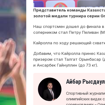
Представитель команды Казахста
золотой медали турнира серии Gr
Наш спортсмен дошел до финала в в
соперником стал Петру Пеливан (М
Кайролла по ходу решающей схватк
Добавим, что Кайролла принес Каз
призером стал Талгат Орынбасар (до
и Ансарбек Гайнуллин (до 73 кг).
Айбар Рысдаул
Спортивный журналис
олимпийских видах 
соревнованиях – Оли