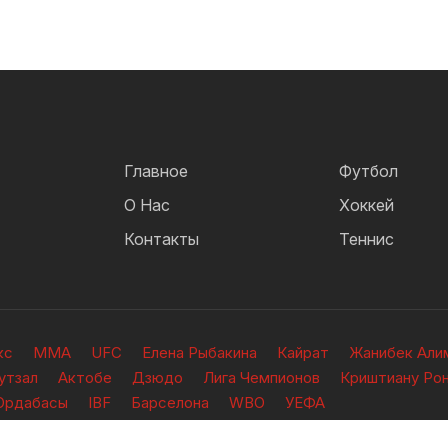
Главное
Футбол
О Нас
Хоккей
Контакты
Теннис
кс
ММА
UFC
Елена Рыбакина
Кайрат
Жанибек Али
утзал
Актобе
Дзюдо
Лига Чемпионов
Криштиану Ро
Ордабасы
IBF
Барселона
WBO
УЕФА