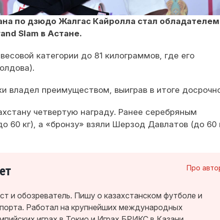
на по дзюдо Жалгас Кайролла стал обладателем
and Slam в Астане.
есовой категории до 81 килограммов, где его
олдова).
и владел преимуществом, выиграв в итоге досрочно
ахстану четвертую награду. Ранее серебряным
 60 кг), а «бронзу» взяли Шерзод Давлатов (до 60 
ет
Про авто
т и обозреватель. Пишу о казахстанском футболе и
спорта. Работал на крупнейших международных
мпийских играх в Токио и Играх БРИКС в Казани.