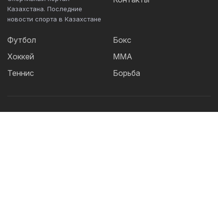
Казахстана. Последние
новости спорта в Казахстане
Футбол
Бокс
Хоккей
ММА
Теннис
Борьба
Популярные Теги:
Футбол
теннис
бокс
ММА
UFC
Елена
Рыбакина
Кайрат
Жанибек Алимханулы
КПЛ
Сборная Казахстана
Александр Бублик
Футзал
Актобе
Дзюдо
Лига Чемпионов
Криштиану
Роналду
Шавкат Рахмонов
Реал
Асу Алмабаев
Астана
Ордабасы
IBF
Барселона
WBO
УЕФА