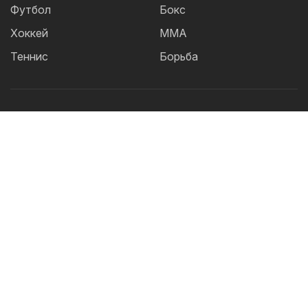
Футбол
Бокс
Хоккей
ММА
Теннис
Борьба
Популярные Теги:
Футбол
теннис
бокс
ММА
UFC
Елена
Рыбакина
Кайрат
Жанибек Алимханулы
КПЛ
Сборная Казахстана
Александр Бублик
Футзал
Актобе
Дзюдо
Лига Чемпионов
Криштиану
Роналду
Шавкат Рахмонов
Асу Алмабаев
Реал
Астана
Ордабасы
IBF
Барселона
Тобол
WBO
2026 © TOO "BOS Solution" - Все права защищены.