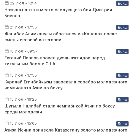
22 Июл - 12:14
Бокс
Названы дата и место следующего боя Дмитрия
Бивола
21 Июл - 17:55
Бокс
Жанибек Алимханулы обратился к «Канело» после
смены весовой категории
18 Июл - 09:57
Бокс
Евгений Павлов провел дуэль взглядов перед
титульным боем в США
15 Июл - 17:55
Бокс
Куралай Егинбайкызы завоевала серебро молодежного
чемпионата Азии по боксу
15 Июл - 16:25
Бокс
Шугыла Налибай стала чемпионкой Азии по боксу
среди молодежи
15 Июл - 15:05
Бокс
Азиза Исина принесла Казахстану золото молодежного