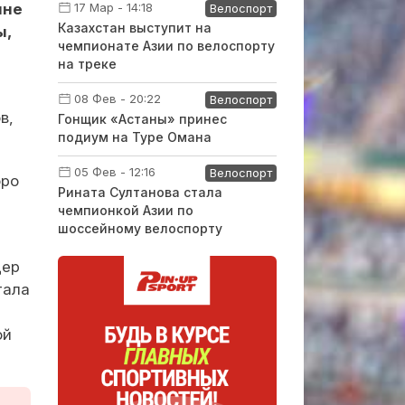
ине
17 Мар - 14:18
Велоспорт
Казахстан выступит на
ы,
чемпионате Азии по велоспорту
на треке
08 Фев - 20:22
Велоспорт
в,
Гонщик «Астаны» принес
подиум на Туре Омана
05 Фев - 12:16
Велоспорт
бро
Рината Султанова стала
чемпионкой Азии по
шоссейному велоспорту
дер
тала
ой