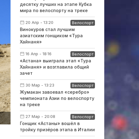
десятку лучших на этапе Кубка
мира по велоспорту на треке
20 Апр - 13:20
Велоспорт
Винокуров стал лучшим
азиатским гонщиком «Тура
Хайнаня»
16 Апр - 18:16
Велоспорт
«Астана» выиграла этап «Тура
Хайнаня» и возглавила общий
зачет
30 Мар - 13:23
Велоспорт
Жумакан завоевал «серебро»
чемпионата Азии по велоспорту
на треке
27 Мар - 20:08
Велоспорт
Гонщик «Астаны» вошёл в
тройку призёров этапа в Италии