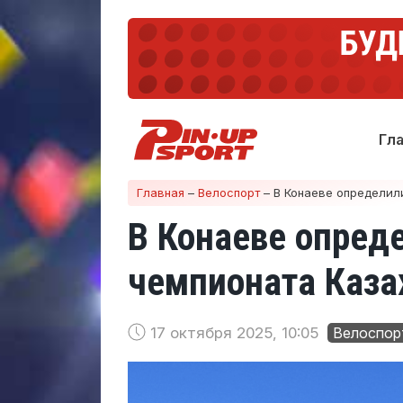
Гл
Главная
–
Велоспорт
–
В Конаеве определили
В Конаеве опред
чемпионата Каза
17 октября 2025, 10:05
Велоспор