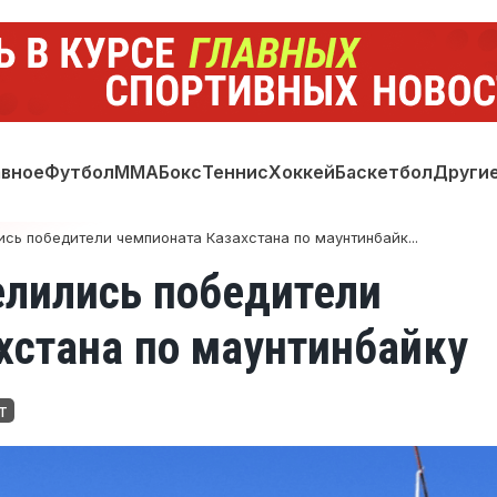
авное
Футбол
ММА
Бокс
Теннис
Хоккей
Баскетбол
Други
сь победители чемпионата Казахстана по маунтинбайк...
елились победители
хстана по маунтинбайку
т