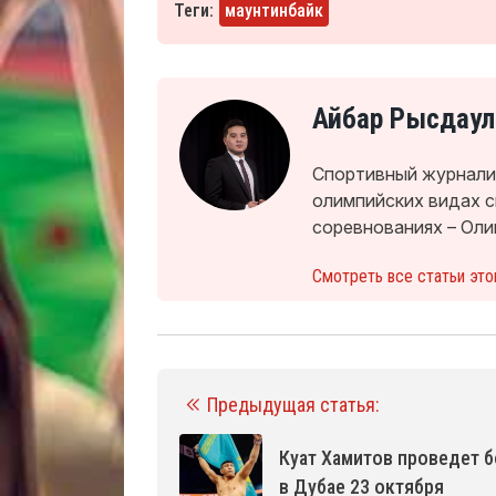
Теги:
маунтинбайк
Айбар Рысдаул
Спортивный журналис
олимпийских видах 
соревнованиях – Оли
Смотреть все статьи это
Предыдущая статья:
Куат Хамитов проведет б
в Дубае 23 октября