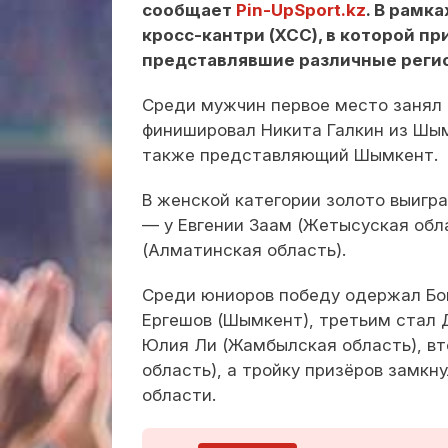
сообщает
Pin-UpSport.kz
. В рамк
кросс-кантри (XCC), в которой п
представлявшие различные регио
Среди мужчин первое место занял 
финишировал Никита Галкин из Шым
также представляющий Шымкент.
В женской категории золото выигра
— у Евгении Заам (Жетысуская обл
(Алматинская область).
Среди юниоров победу одержал Бо
Ергешов (Шымкент), третьим стал
Юлия Ли (Жамбылская область), вт
область), а тройку призёров замкн
области.