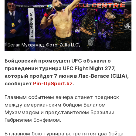
Белал Мухаммад. Фото: Zuffa LLC\
Бойцовский промоушен UFC объявил о
проведении турнира UFC Fight Night 277,
который пройдет 7 июня в Лас-Вегасе (США),
сообщает
Pin-UpSport.kz
.
Главным событием вечера станет поединок
между американским бойцом Белалом
Мухаммадом и представителем Бразилии
Габриэлем Бонфимом.
В главном бою турнира встретятся два бойца