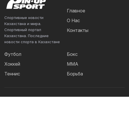
Главное
Спортивные новости
О Нас
Казахстана и мира.
Спортивный портал
Контакты
Казахстана. Последние
новости спорта в Казахстане
Футбол
Бокс
Хоккей
ММА
Теннис
Борьба
Популярные Теги:
Футбол
теннис
бокс
ММА
UFC
Елена
Рыбакина
Кайрат
Жанибек Алимханулы
КПЛ
Сборная Казахстана
Александр Бублик
Футзал