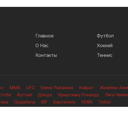
Главное
Футбол
О Нас
Хоккей
Контакты
Теннис
кс
ММА
UFC
Елена Рыбакина
Кайрат
Жанибек Али
ктобе
Футзал
Дзюдо
Криштиану Роналду
Лига Чемп
тана
Ордабасы
IBF
Барселона
УЕФА
Тобол
ищены.