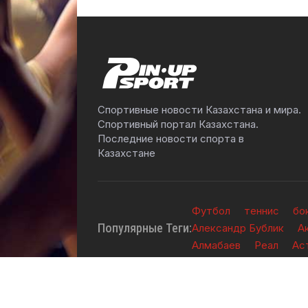
Спортивные новости Казахстана и мира.
Спортивный портал Казахстана.
Последние новости спорта в
Казахстане
Футбол
теннис
бо
Популярные Теги:
Александр Бублик
А
Алмабаев
Реал
Ас
2026 © TOO "BOS Solution" - Все права защ