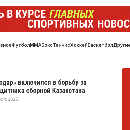
авное
Футбол
ММА
Бокс
Теннис
Хоккей
Баскетбол
Други
одар» включился в борьбу за
щитника сборной Казахстана
бря, 2025