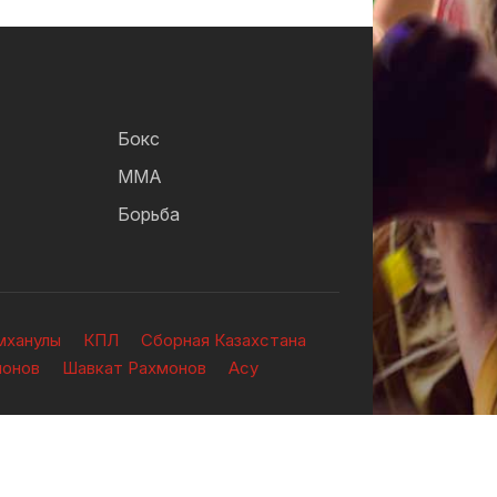
Бокс
ММА
Борьба
мханулы
КПЛ
Сборная Казахстана
ионов
Шавкат Рахмонов
Асу