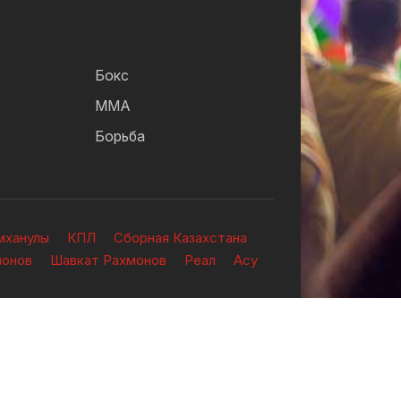
Бокс
ММА
Борьба
мханулы
КПЛ
Сборная Казахстана
ионов
Шавкат Рахмонов
Реал
Асу