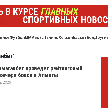
авное
Футбол
ММА
Бокс
Теннис
Хоккей
Баскетбол
Други
анбет’
рмаганбет проведет рейтинговый
 вечере бокса в Алматы
, 2026