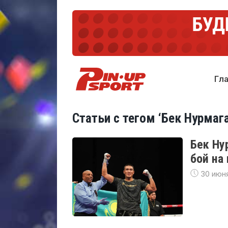
Гл
Статьи с тегом ‘Бек Нурмаг
Бек Ну
бой на
30 июня