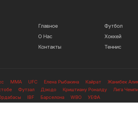
Главное
Футбол
О Нас
Хоккей
Контакты
Теннис
кс
ММА
UFC
Елена Рыбакина
Кайрат
Жанибек Али
ктобе
Футзал
Дзюдо
Криштиану Роналду
Лига Чемп
Ордабасы
IBF
Барселона
WBO
УЕФА
ищены.