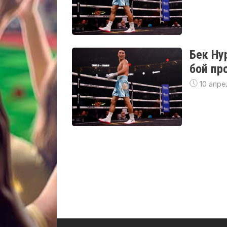
Бек Ну
бой пр
10 апре