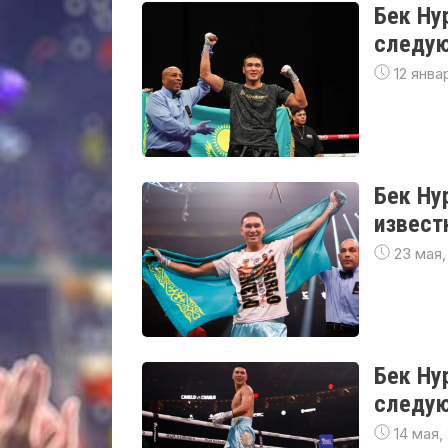
Бек Ну
следую
12 янва
Бек Ну
извест
23 мая,
Бек Ну
следую
14 мая,