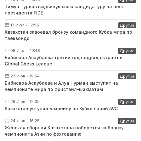
Тимур Турлов выдвинул свою кандидатуру на пост
президента FIDE
17 Июл - 17:55
Другие
Казахстан завоевал бронзу командного Кубка мира по
таеквондо
08 Июл - 10:48
Другие
Бибисара Асаубаева третий год подряд сыграет в
Global Chess League
27 Июн - 19:54
Другие
Бибисара Асаубаева и Алуа Нурман выступят на
чемпионате мира по фристайл-шахматам
26 Июн - 12:05
Другие
Казахстан уступил Бахрейну на Кубке наций AVC
24 Июн - 16:25
Другие
Женская сборная Казахстана поборется за бронзу
чемпионата Азии по фехтованию