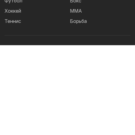
Футбол
Бокс
Хоккей
ММА
Теннис
Борьба
Популярные Теги:
Футбол
теннис
бокс
ММА
UFC
Елена
Рыбакина
Кайрат
Жанибек Алимханулы
КПЛ
Сборная Казахстана
Александр Бублик
Футзал
Актобе
Дзюдо
Лига Чемпионов
Криштиану
Роналду
Шавкат Рахмонов
Реал
Асу Алмабаев
Астана
Ордабасы
IBF
Барселона
WBO
УЕФА
2026 © TOO "BOS Solution" - Все права защищены.